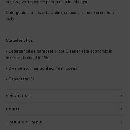
odorizeaza incaperile pentru timp indelungat.
Detergentul nu necesita clatire, se usuca repede si confera
luciu.
Caracteristici
:
- Detergentul de pardoseli Floor Cleaner este economic in
folosire, dilutie: 0.5-1%.
- Diverse sortimente: liliac, fresh ocean
- Capacitate: 5L
SPECIFICATII
OPINII
TRANSPORT RAPID