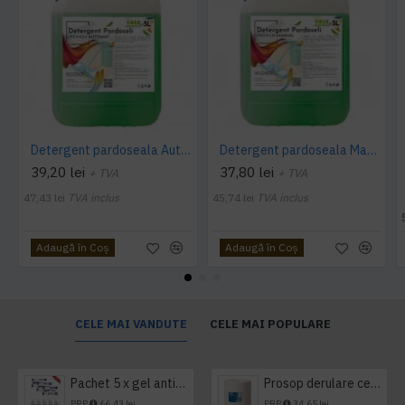
Detergent pardoseala Automat premium AQAS
Detergent pardoseala Manual premium 5L Canistra AQAS
39,20 lei
37,80 lei
+ TVA
+ TVA
47,43 lei
TVA inclus
45,74 lei
TVA inclus
Adaugă în Coş
Adaugă în Coş
CELE MAI VANDUTE
CELE MAI POPULARE
Pachet 5 x gel antibacterian 50ml si 3 x Servetele antibacteriene 48 buc Hygienium
Prosop derulare centrala 1 pliu, 300 m Tork
PRP
66,43 lei
PRP
34,65 lei