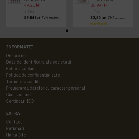
49,21 lei
26,94 lei
+ TVA
+ TVA
59,54 lei
TVA inclus
32,60 lei
TVA inclus
INFORMATII
Despre noi
Date de identificare ale societatii
Politica cookie
Politica de confidentialitate
Termeni si conditii
Prelucrarea datelor cu caracter personal
Cum comand
Certificari ISO
EXTRA
Contact
Returnari
Harta Site