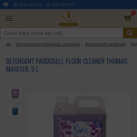
0314 100 110
0740 230 170
0
Detergenti profesionali curatenie
Detergenti pardoseli
Det
DETERGENT PARDOSELI, FLOOR CLEANER THOMAS
MAISTER, 5 L