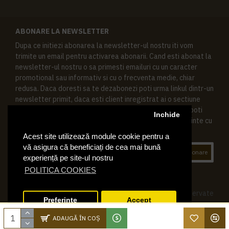
ABONARE LA NEWSLETTER
Dupa ce initiezi abonarea la newsletter-ul nostru iti vom
trimite un email pentru activarea abonarii. Cand esti abonat la
newsletter-ul nostru o sa primesti emailuri cu un caracter
promotional sau informativ si cu o frecventa medie, chiar
redusa. Daca doresti sa te dezabonezi poti urma linkul dintr-un
newsletter primit, daca esti client inregistrat ai o sectiune
speciala in contul tau in acest scop, si de asemenea ne poti
Inchide
contacta oricand pe email pentru orice intrebari sau cerinte cu
privire la datele tale personale.
Acest site utilizează module cookie pentru a
vă asigura că beneficiați de cea mai bună
Abonare
experiență pe site-ul nostru
POLITICA COOKIES
© 2019 Ktering.ro , Toate drepturile rezervate
Preferinte
Accept
ADAUGĂ ÎN COŞ