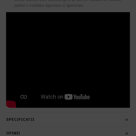
pentru o curatare riguroasa si igienizare
SPECIFICATII
OPINII