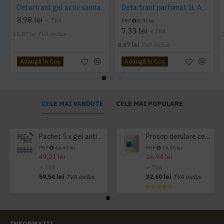
Detartrant gel activ sanitarizant 750ml AQAS
Detartrant parfumat 1L AQAS
8,98 lei
+ TVA
PRP
8,96 lei
7,33 lei
+ TVA
10,87 lei
TVA inclus
8,87 lei
TVA inclus
Adaugă în Coş
Adaugă în Coş
CELE MAI VANDUTE
CELE MAI POPULARE
Pachet 5 x gel antibacterian 50ml si 3 x Servetele antibacteriene 48 buc Hygienium
Prosop derulare centrala 1 pliu, 300 m Tork
PRP
66,43 lei
PRP
34,65 lei
49,21 lei
26,94 lei
+ TVA
+ TVA
59,54 lei
TVA inclus
32,60 lei
TVA inclus
INFORMATII