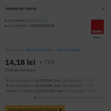
TRANSPORT RAPID
În Stoc
DISPONIBILITATE:
7290000287621
COD PRODUS:
Sano
Bazată pe 0 note.
-
Spune-ţi opinia
14,18 lei
+ TVA
17,16 lei
TVA inclus
5
sau mai multe la
13,75 RON / buc
(3% discount)
+ TVA
9
sau mai multe la
13,47 RON / buc
(5% discount)
+ TVA
14
sau mai multe la
13,19 RON / buc
(7% discount)
+ TVA
Cupoanele de discount anuleaza aceasta reducere
INTREABA DESPRE ACEST PRODUS