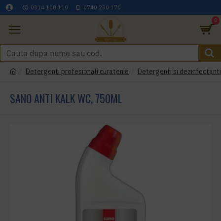
0314 100 110
0740 230 170
0
Detergenti profesionali curatenie
Detergenti si dezinfectant
SANO ANTI KALK WC, 750ML