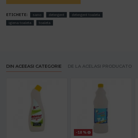
ETICHETE:
sano
detergent
detergent toaleta
igiena toaleta
toaleta
DIN ACEEASI CATEGORIE
DE LA ACELASI PRODUCATOR
-18 %