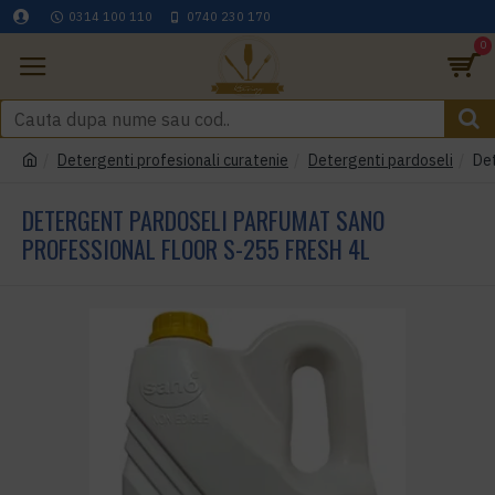
0314 100 110
0740 230 170
0
Detergenti profesionali curatenie
Detergenti pardoseli
Det
DETERGENT PARDOSELI PARFUMAT SANO
PROFESSIONAL FLOOR S-255 FRESH 4L