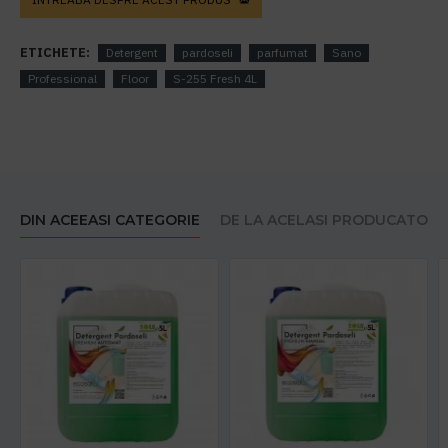
ETICHETE:
Detergent
pardoseli
parfumat
Sano
Professional
Floor
S-255 Fresh 4L
DIN ACEEASI CATEGORIE
DE LA ACELASI PRODUCATOR