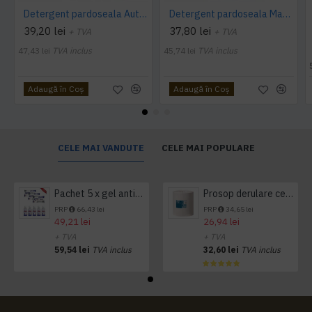
Detergent pardoseala Automat premium AQAS
Detergent pardoseala Manual premium 5L Canistra AQAS
39,20 lei
37,80 lei
+ TVA
+ TVA
47,43 lei
TVA inclus
45,74 lei
TVA inclus
Adaugă în Coş
Adaugă în Coş
CELE MAI VANDUTE
CELE MAI POPULARE
Pachet 5 x gel antibacterian 50ml si 3 x Servetele antibacteriene 48 buc Hygienium
Prosop derulare centrala 1 pliu, 300 m Tork
PRP
66,43 lei
PRP
34,65 lei
49,21 lei
26,94 lei
+ TVA
+ TVA
59,54 lei
TVA inclus
32,60 lei
TVA inclus