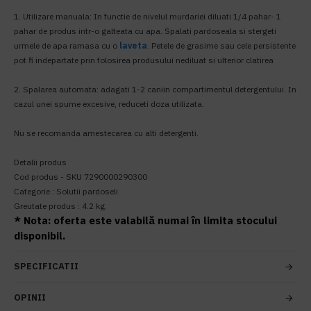
1. Utilizare manuala: In functie de nivelul murdariei diluati 1/4 pahar- 1
pahar de produs intr-o galteata cu apa. Spalati pardoseala si stergeti
urmele de apa ramasa cu o
laveta
. Petele de grasime sau cele persistente
pot fi indepartate prin folosirea produsului nediluat si ulterior clatirea
2. Spalarea automata: adagati 1-2 caniin compartimentul detergentului. In
cazul unei spume excesive, reduceti doza utilizata.
Nu se recomanda amestecarea cu alti detergenti.
Detalii produs
Cod produs - SKU 7290000290300
Categorie : Solutii pardoseli
Greutate produs : 4.2 kg.
* Nota: oferta este valabilă numai în limita stocului
disponibil.
SPECIFICATII
OPINII