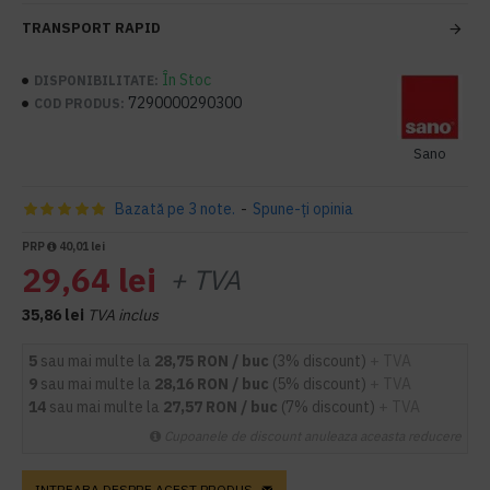
TRANSPORT RAPID
În Stoc
DISPONIBILITATE:
7290000290300
COD PRODUS:
Sano
Bazată pe 3 note.
-
Spune-ţi opinia
PRP
40,01 lei
29,64 lei
+ TVA
35,86 lei
TVA inclus
5
sau mai multe la
28,75 RON / buc
(3% discount)
+ TVA
9
sau mai multe la
28,16 RON / buc
(5% discount)
+ TVA
14
sau mai multe la
27,57 RON / buc
(7% discount)
+ TVA
Cupoanele de discount anuleaza aceasta reducere
INTREABA DESPRE ACEST PRODUS