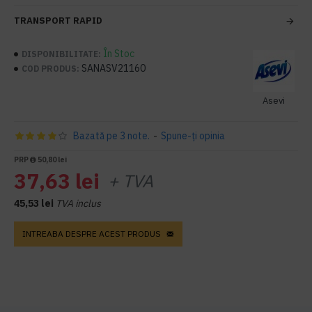
TRANSPORT RAPID
În Stoc
DISPONIBILITATE:
SANASV21160
COD PRODUS:
Asevi
Bazată pe 3 note.
-
Spune-ţi opinia
PRP
50,80 lei
37,63 lei
+ TVA
45,53 lei
TVA inclus
INTREABA DESPRE ACEST PRODUS