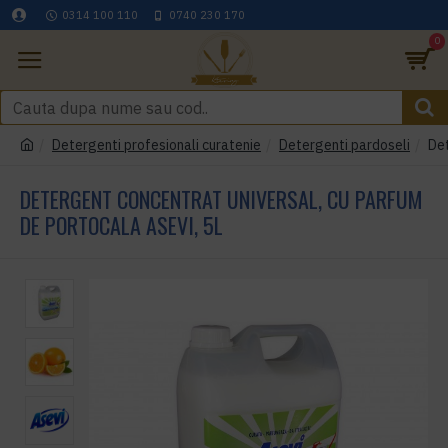
0314 100 110
0740 230 170
0
Detergenti profesionali curatenie
Detergenti pardoseli
Det
DETERGENT CONCENTRAT UNIVERSAL, CU PARFUM
DE PORTOCALA ASEVI, 5L