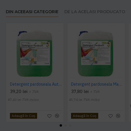
DIN ACEEASI CATEGORIE
DE LA ACELASI PRODUCATOR
Detergent pardoseala Automat premium AQAS
Detergent pardoseala Manual premium 5L Canistra AQAS
39,20 lei
37,80 lei
+ TVA
+ TVA
47,43 lei
TVA inclus
45,74 lei
TVA inclus
Adaugă în Coş
Adaugă în Coş