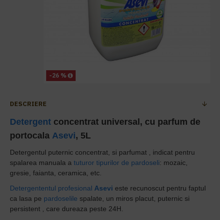
-26 %
DESCRIERE
Detergent
concentrat universal, cu parfum de
portocala
Asevi
, 5L
Detergentul puternic concentrat, si parfumat ,
indicat pentru
spalarea manuala a
tuturor tipurilor de pardoseli
: mozaic,
gresie, faianta, ceramica, etc.
Detergententul profesional
Asevi
este r
ecunoscut pentru faptul
ca lasa pe
pardoselile
spalate, un miros placut, puternic si
persistent , care dureaza peste 24H.