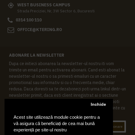
WEST BUSINESS CAMPUS
Strada Preciziei, Nr, 3W Sector 6, Bucuresti
0314 100 110
OFFICE@KTERING.RO
ABONARE LA NEWSLETTER
Dupa ce initiezi abonarea la newsletter-ul nostru iti vom
trimite un email pentru activarea abonarii. Cand esti abonat la
newsletter-ul nostru o sa primesti emailuri cu un caracter
promotional sau informativ si cu o frecventa medie, chiar
redusa. Daca doresti sa te dezabonezi poti urma linkul dintr-un
newsletter primit, daca esti client inregistrat ai o sectiune
speciala in contul tau in acest scop, si de asemenea ne poti
Inchide
contacta oricand pe email pentru orice intrebari sau cerinte cu
privire la datele tale personale.
Acest site utilizează module cookie pentru a
vă asigura că beneficiați de cea mai bună
Abonare
experiență pe site-ul nostru