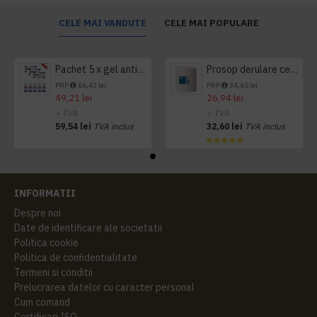
CELE MAI VANDUTE
CELE MAI POPULARE
Pachet 5 x gel antibacterian 50ml si 3 x Servetele antibacteriene 48 buc Hygienium
Prosop derulare centrala 1 pliu, 300 m Tork
PRP
66,43 lei
PRP
34,65 lei
49,21 lei
26,94 lei
+ TVA
+ TVA
59,54 lei
TVA inclus
32,60 lei
TVA inclus
INFORMATII
Despre noi
Date de identificare ale societatii
Politica cookie
Politica de confidentialitate
Termeni si conditii
Prelucrarea datelor cu caracter personal
Cum comand
Certificari ISO