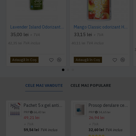
Lavender Island Odorizant Maxi 243ml Hygiene4You
Mango Classic odorizant Hygiene 4 You
35,00 lei
33,15 lei
+ TVA
+ TVA
42,35 lei
TVA inclus
40,11 lei
TVA inclus
Adaugă în Coş
Adaugă în Coş
CELE MAI VANDUTE
CELE MAI POPULARE
Pachet 5 x gel antibacterian 50ml si 3 x Servetele antibacteriene 48 buc Hygienium
Prosop derulare centrala 1 pliu, 300 m Tork
PRP
66,43 lei
PRP
34,65 lei
49,21 lei
26,94 lei
+ TVA
+ TVA
59,54 lei
TVA inclus
32,60 lei
TVA inclus