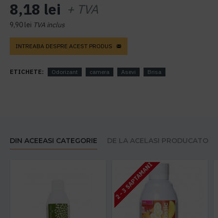
8,18 lei
+ TVA
9,90 lei
TVA inclus
INTREABA DESPRE ACEST PRODUS
ETICHETE:
Odorizant
camera
Asevi
Brisa
DIN ACEEASI CATEGORIE
DE LA ACELASI PRODUCATOR
2 - 3 SAPTAMANI