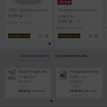
-26 %
JAVEL - igienizant gel pe baza de clor 5 L AQAS
Detergent dezinfectant si detartrant, Konga Hard, 5L -Aviz biocid
32,99 lei
+ TVA
PRP
72,24 lei
53,51 lei
+ TVA
39,92 lei
TVA inclus
64,75 lei
TVA inclus
Adaugă în Coş
Adaugă în Coş
CELE MAI VANDUTE
CELE MAI POPULARE
Pachet 5 x gel antibacterian 50ml si 3 x Servetele antibacteriene 48 buc Hygienium
Prosop derulare centrala 1 pliu, 300 m Tork
PRP
66,43 lei
PRP
34,65 lei
49,21 lei
26,94 lei
+ TVA
+ TVA
59,54 lei
TVA inclus
32,60 lei
TVA inclus