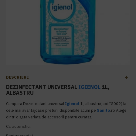
DESCRIERE
DEZINFECTANT UNIVERSAL
IGIENOL
1L,
ALBASTRU
Cumpara
Dezinfectant universal
Igienol
1l, albastru
(cod
IG002
) la
cele mai avantajoase preturi, disponibile acum pe
Sanito
.ro Alege
dintr-o gata variata de accesorii pentru curatat.
Caracteristici:
Pentru: curatat