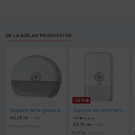
DE LA ACELASI PRODUCATOR
-22 %
Dispenser hartie igienica mini Jumbo Tork alb
Dispenser alb pentru hartie igienica pliata, bulk, Tork
65,34 lei
+ TVA
PRP
84,62 lei
65,76 lei
+ TVA
79,06 lei
TVA inclus
79,57 lei
TVA inclus