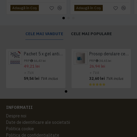
Adaugă în Coş
Adaugă în Coş
CELE MAI VANDUTE
CELE MAI POPULARE
Pachet 5 x gel antibacterian 50ml si 3 x Servetele antibacteriene 48 buc Hygienium
Prosop derulare centrala 1 pliu, 300 m Tork
PRP
66,43 lei
PRP
34,65 lei
49,21 lei
26,94 lei
+ TVA
+ TVA
59,54 lei
TVA inclus
32,60 lei
TVA inclus
INFORMATII
Despre noi
Date de identificare ale societatii
Politica cookie
Politica de confidentialitate