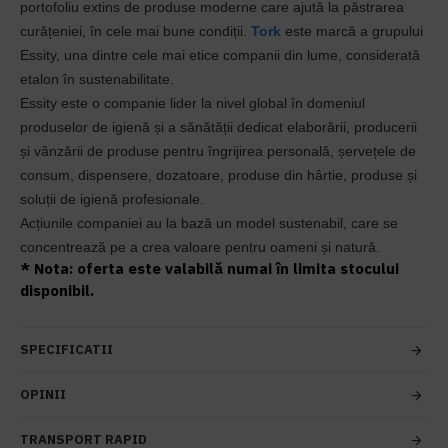
portofoliu extins de produse moderne care ajută la păstrarea
curățeniei, în cele mai bune condiții.
Tork
este marcă a grupului
Essity, una dintre cele mai etice companii din lume, considerată
etalon în sustenabilitate.
Essity este o companie lider la nivel global în domeniul
produselor de igienă și a sănătății dedicat elaborării, producerii
și vânzării de produse pentru îngrijirea personală, șervețele de
consum, dispensere, dozatoare, produse din hârtie, produse și
soluții de igienă profesionale.
Acțiunile companiei au la bază un model sustenabil, care se
concentrează pe a crea valoare pentru oameni și natură.
* Nota: oferta este valabilă numai în limita stocului
disponibil.
SPECIFICATII
OPINII
TRANSPORT RAPID