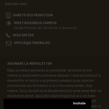
Adresele mele
SANITO DISTRIBUTION
WEST BUSINESS CAMPUS
Strada Preciziei, Nr, 3W Sector 6, Bucuresti
0314 100 110
OFFICE@KTERING.RO
ABONARE LA NEWSLETTER
Dupa ce initiezi abonarea la newsletter-ul nostru iti vom
trimite un email pentru activarea abonarii. Cand esti abonat la
newsletter-ul nostru o sa primesti emailuri cu un caracter
promotional sau informativ si cu o frecventa medie, chiar
redusa. Daca doresti sa te dezabonezi poti urma linkul dintr-un
newsletter primit, daca esti client inregistrat ai o sectiune
speciala in contul tau in acest scop, si de asemenea ne poti
Inchide
contacta oricand pe email pentru orice intrebari sau cerinte cu