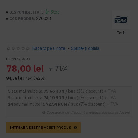
În Stoc
DISPONIBILITATE:
270023
COD PRODUS:
Tork
Bazată pe 0 note.
-
Spune-ţi opinia
PRP
99,00 lei
78,00 lei
+ TVA
94,38 lei
TVA inclus
5
sau mai multe la
75,66 RON / buc
(3% discount)
+ TVA
9
sau mai multe la
74,10 RON / buc
(5% discount)
+ TVA
14
sau mai multe la
72,54 RON / buc
(7% discount)
+ TVA
Cupoanele de discount anuleaza aceasta reducere
INTREABA DESPRE ACEST PRODUS