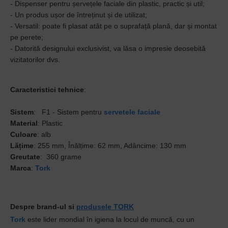
- Dispenser pentru șervețele faciale din plastic, practic și util;
- Un produs ușor de întreținut și de utilizat;
- Versatil: poate fi plasat atât pe o suprafață plană, dar și montat
pe perete;
- Datorită designului exclusivist, va lăsa o impresie deosebită
vizitatorilor dvs.
Caracteristici tehnice
:
Sistem
: F1 - Sistem pentru
servetele faciale
Material
: Plastic
Culoare
: alb
Lățime
: 255 mm, Înălțime: 62 mm, Adâncime: 130 mm
Greutate
: 360 grame
Marca
:
Tork
Despre brand-ul si
produsele TORK
Tork
este lider mondial în igiena la locul de muncă, cu un