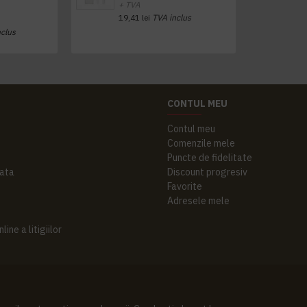
+ TVA
19,41 lei
TVA inclus
nclus
CONTUL MEU
Contul meu
Comenzile mele
Puncte de fidelitate
ata
Discount progresiv
Favorite
Adresele mele
ine a litigiilor