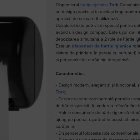
Dispenserul
hartie igienica
Tork
Convention
un design practic și în același timp modern
apreciat de cei care îl utilizează.
Dozatorul este potrivit în special pentru dot
având un design compact. Este ușor de înt
depozitarea simultană a 2 role de hârtie ig
Este un
dispenser de hartie igienica
robu
sistem de prindere în perete cu șuruburi) și 
și personalul de curățenie deopotrivă.
Caracteristici
:
- Design modern, elegant și și funcțional, 
Tork
;
- Fereastra semitransparentă permite urm
de hârtie igienică, în vederea reîncărcării l
- Rolele consumate de hârtie igienică rămân
ajung pe podea, ușurând în acest fel misi
curățenie;
- Dispenserul folosește role convenționale 