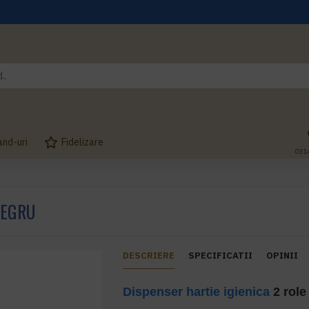
and-uri
Fidelizare
031
NEGRU
DESCRIERE
SPECIFICATII
OPINII
Dispenser hartie igienica
2 rol