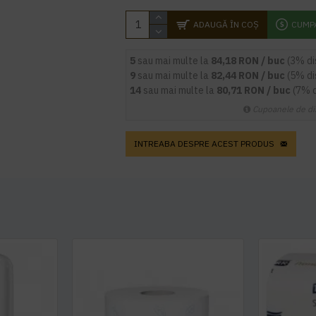
ADAUGĂ ÎN COŞ
CUMP
5
sau mai multe la
84,18 RON / buc
(3% d
9
sau mai multe la
82,44 RON / buc
(5% d
14
sau mai multe la
80,71 RON / buc
(7% 
Cupoanele de di
INTREABA DESPRE ACEST PRODUS