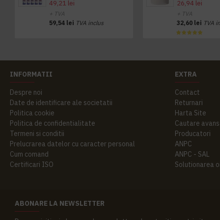
49,21 lei
26,94 lei
+ TVA
+ TVA
59,54 lei
TVA inclus
32,60 lei
TVA i
INFORMATII
EXTRA
Despre noi
Contact
Date de identificare ale societatii
Returnari
Politica cookie
Harta Site
Politica de confidentialitate
Cautare avans
Termeni si conditii
Producatori
Prelucrarea datelor cu caracter personal
ANPC
Cum comand
ANPC - SAL
Certificari ISO
Solutionarea onl
ABONARE LA NEWSLETTER