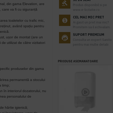
al, din gama Elevation, are
Produs disponibil si pe
, care va fi cu siguranță
www.e-licitatie.ro
CEL MAI MIC PRET
area toaletelor cu trafic mic,
Ai gasit un pret mai mic?
reținut, având spațiu pentru
Promitem sa il echivalam.
ienică.
SUPORT PREMIUM
st, ușor de montat (are un
Consulta un expert Sanito
de utilizat de către vizitatori
pentru mai multe detalii
PRODUSE ASEMANATOARE
specific produselor din gama
ărirea permanentă a stocului
a timp;
 în interiorul dozatorului, nu
unea personalului de
de hârtie igienică;