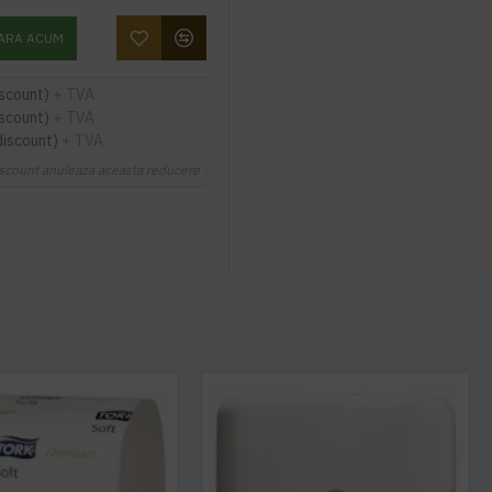
ARA ACUM
iscount)
+ TVA
iscount)
+ TVA
discount)
+ TVA
scount anuleaza aceasta reducere