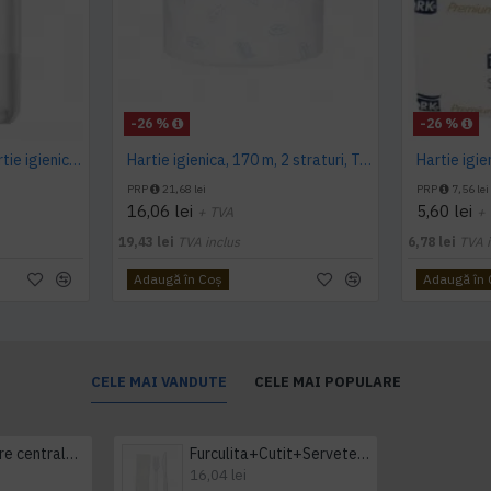
-26 %
-26 %
Dispenser alb pentru hartie igienica pliata, bulk, Tork
Hartie igienica, 170 m, 2 straturi, Tork
PRP
21,68 lei
PRP
7,56 lei
16,06 lei
5,60 lei
+ TVA
+
19,43 lei
TVA inclus
6,78 lei
TVA i
Adaugă în Coş
Adaugă în
CELE MAI VANDUTE
CELE MAI POPULARE
Prosop derulare centrala 1 pliu, 300 m Tork
Furculita+Cutit+Servetel 100buc/set
16,04 lei