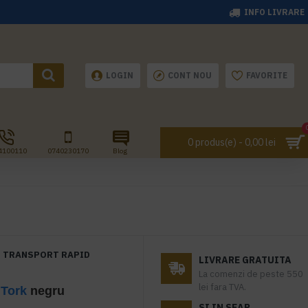
INFO LIVRARE
LOGIN
CONT NOU
FAVORITE
0 produs(e) - 0,00 lei
4100110
0740230170
Blog
TRANSPORT RAPID
LIVRARE GRATUITA
La comenzi de peste 550
lei fara TVA.
e
Tork
negru
SI IN SEAP