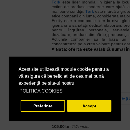
Tork
este lider mondial în igiena la loc
extins de produse moderne care ajută la 
mai bune condiții.
Tork
este marcă a grupul
etice companii din lume, considerată etalon
Essity este o companie lider la nivel glo
igienă și a sănătății dedicat elaborării, pr
pentru îngrijirea personală, șerveț
dozatoare, produse din hârtie, produse și s
Acțiunile companiei au la bază un 
concentrează pe a crea valoare pentru oam
* Nota: oferta este valabilă numai în 
În Stoc
DISPONIBILITATE:
Acest site utilizează module cookie pentru a
557008
COD PRODUS:
vă asigura că beneficiați de cea mai bună
experiență pe site-ul nostru
POLITICA COOKIES
Bazată pe 0 note.
-
Spune-ţi 
Preferinte
Accept
PRP
95,46 lei
86,78 lei
+ TVA
105,00 lei
TVA inclus