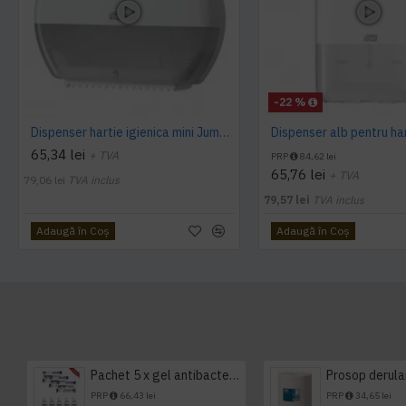
-22 %
Dispenser hartie igienica mini Jumbo Tork alb
65,34 lei
+ TVA
PRP
84,62 lei
65,76 lei
+ TVA
79,06 lei
TVA inclus
79,57 lei
TVA inclus
Adaugă în Coş
Adaugă în Coş
Pachet 5 x gel antibacterian 50ml si 3 x Servetele antibacteriene 48 buc Hygienium
PRP
66,43 lei
PRP
34,65 lei