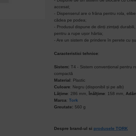
- Dispune de un sistem de blocare cu cheie
accesat;
- Dispenserul are o frâna pentru rola, elib
cădea pe podea;
- Produsul dispune de dinți zimțați durabili,
pentru a rupe ușor hârtia;
- Are un sistem de prindere în perete cu șu
Caracteristici tehnice
:
Sistem:
T4 - Sistem convențional pentru ro
compactă
Material
: Plastic
Culoare
: Negru (disponibil și pe alb)
Lățime
: 286 mm,
Înălțime
: 158 mm,
Adâ
Marca
:
Tork
Greutate:
560 g
Despre brand-ul si
produsele TORK