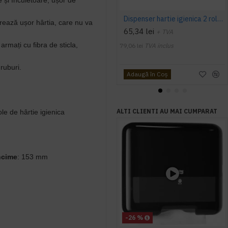
 și încuietoare, ușor de
Dispenser hartie igienica 2 role, alb, Tork T6
erează ușor hârtia, care nu va
65,34 lei
+ TVA
 armați cu fibra de sticla,
79,06 lei
TVA inclus
ruburi.
Adaugă în Coş
ALTI CLIENTI AU MAI CUMPARAT
le de hârtie igienica
ncime
: 153 mm
-26 %