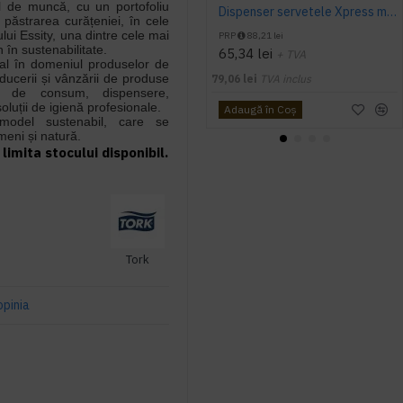
ul de muncă, cu un portofoliu
Dispenser servetele Xpress mini Tork, negru, Z fold, capacitate 200 servetele
păstrarea curățeniei, în cele
ui Essity, una dintre cele mai
PRP
88,21 lei
 în sustenabilitate.
65,34 lei
+ TVA
bal în domeniul produselor de
oducerii și vânzării de produse
79,06 lei
TVA inclus
ele de consum, dispensere,
oluții de igienă profesionale.
Adaugă în Coş
model sustenabil, care se
eni și natură.
limita stocului disponibil.
Tork
opinia