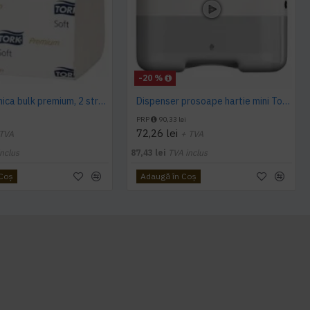
-20 %
Hartie igienica bulk premium, 2 straturi 252 buc / pachet, Tork
Dispenser prosoape hartie mini Tork, V Fold, alb, capacitate 300 servetele
PRP
90,33 lei
72,26 lei
 TVA
+ TVA
nclus
87,43 lei
TVA inclus
 Coş
Adaugă în Coş