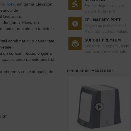
ini
Tork
, din gama Elevation,
Produs disponibil si pe
 teancul de
www.e-licitatie.ro
l lavoarului.
CEL MAI MIC PRET
e, din gama
Elevation
Ai gasit un pret mai mic?
e spatiu, mai ales in
toaletele
Promitem sa il echivalam.
SUPORT PREMIUM
tatii combinat cu o capacitate
Consulta un expert Sanito
vetele.
pentru mai multe detalii
ra un
consum redus, o igienă
n spatiile unde
nu este posibilă
PRODUSE ASEMANATOARE
ntreținere sa este deosebit de
6 cm