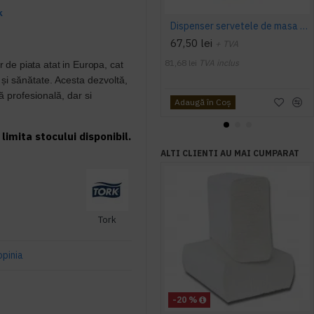
k
Dispenser servetele de masa Tork
67,50 lei
+ TVA
81,68 lei
TVA inclus
r de piata atat in Europa, cat
și sănătate. Acesta dezvoltă,
ă profesională, dar si
Adaugă în Coş
limita stocului disponibil.
ALTI CLIENTI AU MAI CUMPARAT
Tork
opinia
-20 %