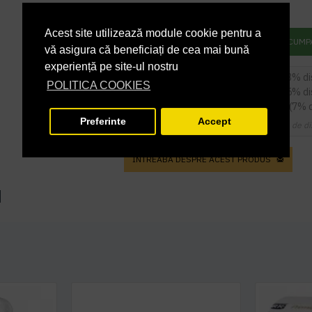
79,26 lei
TVA inclus
Acest site utilizează module cookie pentru a
ADAUGĂ ÎN COŞ
CUMP
vă asigura că beneficiați de cea mai bună
experiență pe site-ul nostru
5
sau mai multe la
63,53 RON / buc
(3% d
POLITICA COOKIES
9
sau mai multe la
62,23 RON / buc
(5% d
14
sau mai multe la
60,91 RON / buc
(7% 
Preferinte
Accept
Cupoanele de di
INTREABA DESPRE ACEST PRODUS