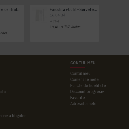
Prosop derulare centrala 1 pliu, 300 m Tork
Furculita+Cutit+Servetel 100buc/set
16,04 lei
+ TVA
19,41 lei
TVA inclus
nclus
CONTUL MEU
Contul meu
Comenzile mele
Puncte de fidelitate
ata
Discount progresiv
Favorite
Adresele mele
ine a litigiilor