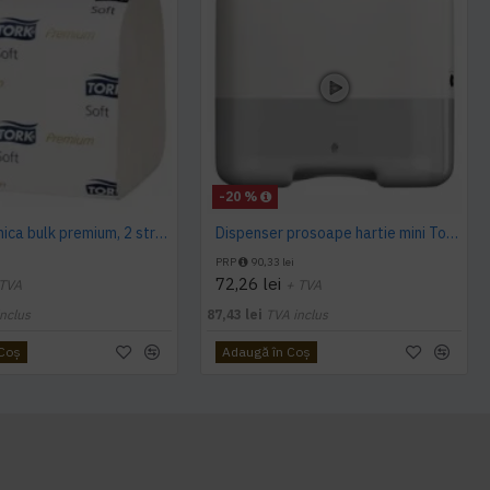
-20 %
Hartie igienica bulk premium, 2 straturi 252 buc / pachet, Tork
Dispenser prosoape hartie mini Tork, V Fold, alb, capacitate 300 servetele
PRP
90,33 lei
72,26 lei
 TVA
+ TVA
nclus
87,43 lei
TVA inclus
 Coş
Adaugă în Coş