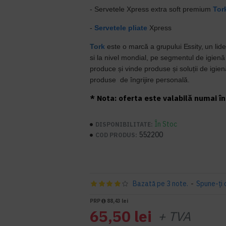
- Servetele Xpress extra soft premium
Tor
-
Servetele pliate
Xpress
Tor
k
este
o marcă a grupului Essity, un lide
si
la nivel mondial, pe segmentul de igienă 
produce și vinde produse și soluții de igien
produse
de îngrijire personală.
* Nota: oferta este valabilă numai în 
În Stoc
DISPONIBILITATE:
552200
COD PRODUS:
Bazată pe 3 note.
-
Spune-ţi 
PRP
88,43 lei
65,50 lei
+ TVA