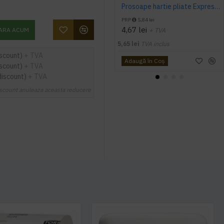
Prosoape hartie pliate Expres Z fold, 160 buc / pachet, 2 straturi, 21 x 23 cm, 12 pac / bax, AQAS
PRP
5,84 lei
4,67 lei
ARA ACUM
+ TVA
5,65 lei
TVA inclus
iscount)
+ TVA
Adaugă în Coş
iscount)
+ TVA
discount)
+ TVA
scount anuleaza aceasta reducere