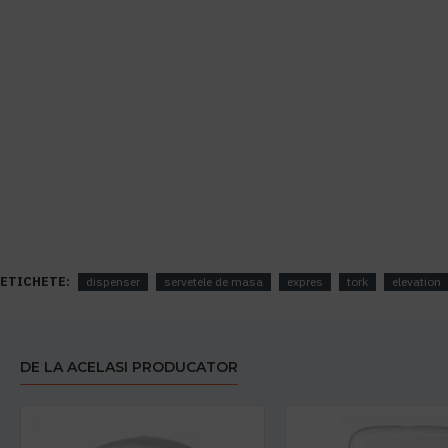
ETICHETE:
dispenser
servetele de masa
expres
tork
elevation
DE LA ACELASI PRODUCATOR