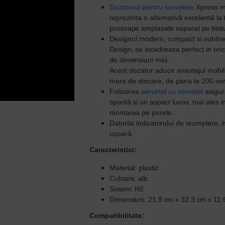
Dozatorul pentru servetele
Xpress m
reprezinta
o alternativă excelentă la
prosoape
amplasate
separat pe blatu
Designul modern, c
ompact si
subtir
Design,
se incadreaza perfect in oric
de dimensiuni mici.
Acest dozator aduce avantajul mobili
mare de stocare, de pana la 200 ser
Folosirea
servetel cu servetel
asigu
sporită
și
un aspect luxos, mai ales i
montarea pe perete.
Datorita indicatorului de reumplere, i
ușoară.
Caracteristici:
Material: plastic
Culoare: alb
Sistem: H2
Dimensiuni:
21.8 cm x
32.3 cm x
11.
Compatibilitate: