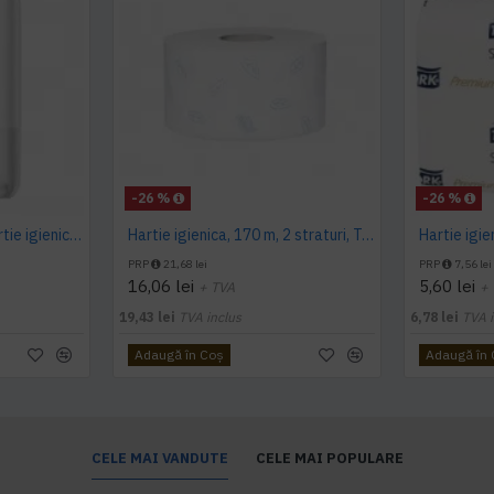
-26 %
-26 %
Dispenser alb pentru hartie igienica pliata, bulk, Tork
Hartie igienica, 170 m, 2 straturi, Tork
PRP
21,68 lei
PRP
7,56 lei
16,06 lei
5,60 lei
+ TVA
+
19,43 lei
TVA inclus
6,78 lei
TVA i
Adaugă în Coş
Adaugă în
CELE MAI VANDUTE
CELE MAI POPULARE