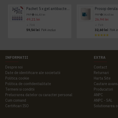
Pachet 5 x gel antibacterian 50ml si 3 x Servetele antibacteriene 48 buc Hygienium
PRP
66,43 lei
PRP
34,65 lei
49,21 lei
26,94 lei
+ TVA
+ TVA
59,54 lei
TVA inclus
32,60 lei
TVA i
INFORMATII
EXTRA
Despre noi
Contact
Date de identificare ale societatii
Returnari
Politica cookie
Harta Site
Politica de confidentialitate
Cautare avans
Termeni si conditii
Producatori
Prelucrarea datelor cu caracter personal
ANPC
Cum comand
ANPC - SAL
Certificari ISO
Solutionarea onl