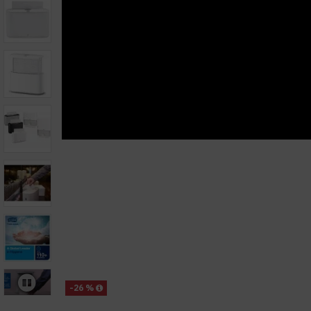
-26 %