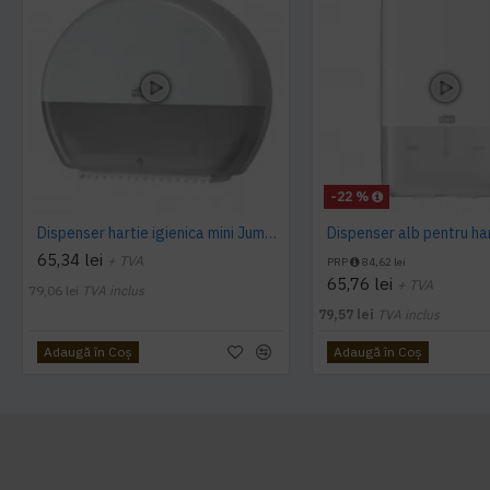
-22 %
Dispenser hartie igienica mini Jumbo Tork alb
65,34 lei
+ TVA
PRP
84,62 lei
65,76 lei
+ TVA
79,06 lei
TVA inclus
79,57 lei
TVA inclus
Adaugă în Coş
Adaugă în Coş