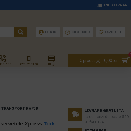
INFO LIVRARE
LOGIN
CONT NOU
FAVORITE
0 produs(e) - 0,00 lei
4100110
0740230170
Blog
TRANSPORT RAPID
LIVRARE GRATUITA
La comenzi de peste 550
lei fara TVA.
 servetele Xpress
Tork
SI IN SEAP