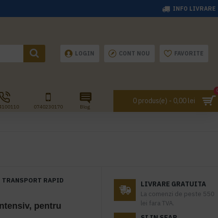
INFO LIVRARE
LOGIN
CONT NOU
FAVORITE
0 produs(e) - 0,00 lei
4100110
0740230170
Blog
TRANSPORT RAPID
LIVRARE GRATUITA
La comenzi de peste 550
lei fara TVA.
ntensiv, pentru
SI IN SEAP