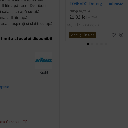
TORNADO-Detergent intensiv pentru suprafete, 1L, Kiehl
 8 litri apă rece.
Distribuiți
i calati
ți
cu apă curată.
PRP
28,78 lei
21,32 lei
+ TVA
ana la 8 litri apă
recați, aspirați și clatiți cu apă
25,80 lei
TVA inclus
Adaugă în Coş
limita stocului disponibil.
Kiehl
opinia
ata Card sau OP