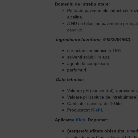
Domeniu de intrebuintare:
Pe toate pavimentele industriale rezi
alcaline.
A NU se folosi pe pavimente proteja
cauciuc.
Ingrediente (conform: 648/2004/EC):
surfactanti nonionici: 5-15%
solventi solubili in apa
agenti de complexare
parfumuri
Date tehnice:
Valoare pH (concentrat):
aproximati
Valoare pH (solutie de intrebuintare)
Cantitate:
canistra de 10 litri
Producator:
Kiehl
.
Aplicarea
Kiehl
Dopomat:
Ștergere/curățare obisnuita
, umed
nivelul de murdărie, adăugați 50 - 80 