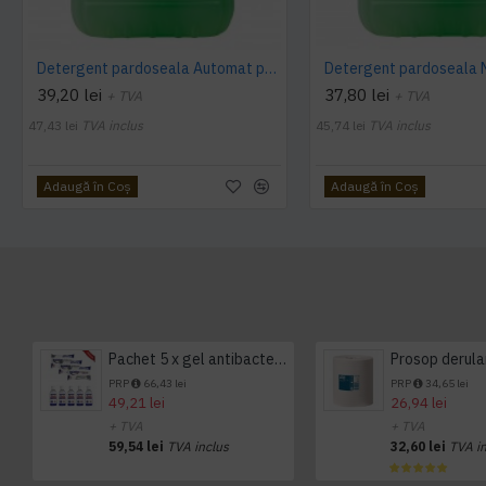
Detergent pardoseala Automat premium AQAS
39,20 lei
37,80 lei
+ TVA
+ TVA
47,43 lei
TVA inclus
45,74 lei
TVA inclus
Adaugă în Coş
Adaugă în Coş
Pachet 5 x gel antibacterian 50ml si 3 x Servetele antibacteriene 48 buc Hygienium
PRP
66,43 lei
PRP
34,65 lei
49,21 lei
26,94 lei
+ TVA
+ TVA
59,54 lei
TVA inclus
32,60 lei
TVA i