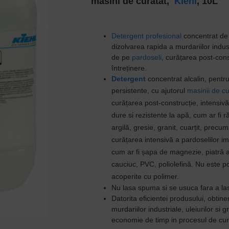
masini de curatat,
Kiehl
, 10L
Detergent profesional
concentrat de 
dizolvarea rapida a murdariilor
indus
de pe
pardoseli
,
curățarea post-const
întreținere.
Detergent
concentrat alcalin, pentr
persistente, cu ajutorul
masinii de cu
curățarea post-construcție, intensivă
dure si rezistente la apă, cum ar fi
r
argilă, gresie, granit, cuarțit, precu
curățarea intensivă a pardoselilor im
cum ar fi șapa de magnezie, piatră a
cauciuc, PVC, poliolefină.
Nu este po
acoperite cu polimer.
Nu lasa spuma si se usuca fara a la
Datorita eficientei produsului, obtin
murdariilor industriale, uleiurilor si 
economie de timp in procesul de cur