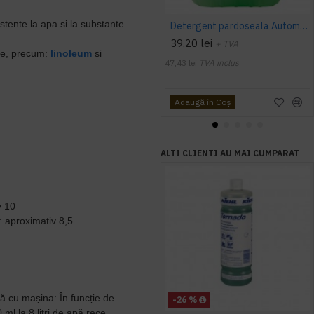
stente la apa si la substante
Detergent pardoseala Automat premium AQAS
39,20 lei
+ TVA
te, precum:
linoleum
si
47,43 lei
TVA inclus
Adaugă în Coş
ALTI CLIENTI AU MAI CUMPARAT
v 10
:
aproximativ 8,5
ă cu mașina:
În funcție de
-26 %
ml la 8 litri de apă rece.