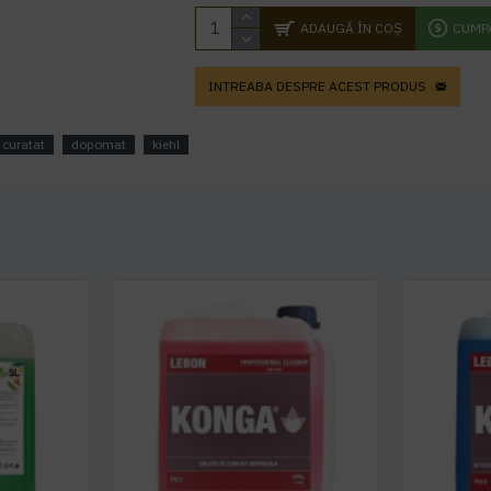
ADAUGĂ ÎN COŞ
CUMP
INTREABA DESPRE ACEST PRODUS
curatat
dopomat
kiehl