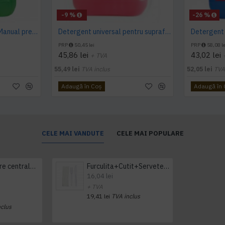
-9 %
-26 %
Detergent pardoseala Manual premium 5L Canistra AQAS
Detergent universal pentru suprafete, Professional Cleaner, Konga, 5 L
PRP
50,45 lei
PRP
58,08 le
45,86 lei
43,02 lei
+ TVA
55,49 lei
TVA inclus
52,05 lei
TVA
Adaugă în Coş
Adaugă în
CELE MAI VANDUTE
CELE MAI POPULARE
Prosop derulare centrala 1 pliu, 300 m Tork
Furculita+Cutit+Servetel 100buc/set
16,04 lei
+ TVA
19,41 lei
TVA inclus
nclus