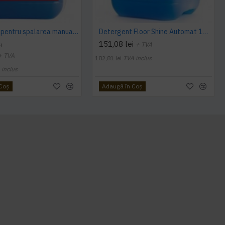
Detergent pentru spalarea manuala a pardoselilor, Dilutie 1:100, Floor Shine Manual, Konga, 5L
Detergent Floor Shine Automat 10 L Konga
151,08 lei
+ TVA
i
+ TVA
182,81 lei
TVA inclus
 inclus
 Coş
Adaugă în Coş