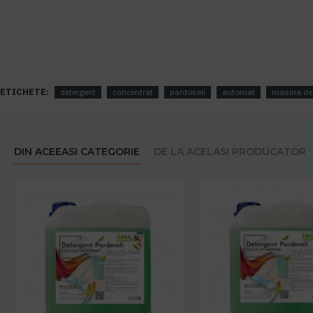
ETICHETE:
detergent
concentrat
pardoseli
automat
masina de 
DIN ACEEASI CATEGORIE
DE LA ACELASI PRODUCATOR