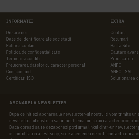
INFORMATII
EXTRA
Despre noi
Contact
Date de identificare ale societatii
Returnari
Politica cookie
Harta Site
Politica de confidentialitate
Cautare avans
Termeni si conditii
Producatori
Prelucrarea datelor cu caracter personal
ANPC
Cum comand
ANPC - SAL
Certificari ISO
Solutionarea onl
ABONARE LA NEWSLETTER
Dupa ce initiezi abonarea la newsletter-ul nostru iti vom trimite un
newsletter-ul nostru o sa primesti emailuri cu un caracter promotion
Daca doresti sa te dezabonezi poti urma linkul dintr-un newsletter pr
in contul tau in acest scop, si de asemenea ne poti contacta oricand 