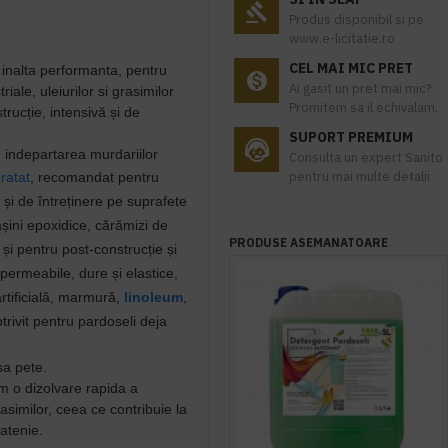
Produs disponibil si pe
www.e-licitatie.ro
CEL MAI MIC PRET
inalta performanta, pentru
Ai gasit un pret mai mic?
triale, uleiurilor si grasimilor
Promitem sa il echivalam.
rucție, intensivă și de
SUPORT PREMIUM
u indepartarea murdariilor
Consulta un expert Sanito
pentru mai multe detalii
ratat
, recomandat p
entru
 și de întreținere pe suprafete
ășini epoxidice, cărămizi de
PRODUSE ASEMANATOARE
m și pentru post-construcție și
permeabile, dure și elastice,
rtificială, marmură,
linoleum
,
trivit pentru pardoseli deja
sa pete.
em o dizolvare rapida a
grasimilor, ceea ce contribuie la
atenie.