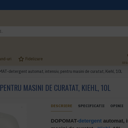
and-uri
Fidelizare
031
T-detergent automat, intensiv, pentru masini de curatat, Kiehl, 10L
ENTRU MASINI DE CURATAT, KIEHL, 10L
DESCRIERE
SPECIFICATII
OPINII
D
OPOMAT
-
detergent
automat, i