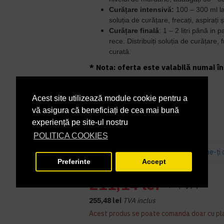
Curățare intensivă:
100 – 300 ml la
soluția de curățare, frecați, aspirați ș
Curățare finală
:
1 – 2 litri până in p
rece.
Distribuiți soluția de curățare, f
curată.
* Nota: oferta este valabilă numai în 
În Stoc
DISPONIBILITATE:
Acest site utilizează module cookie pentru a
j100110
COD PRODUS:
vă asigura că beneficiați de cea mai bună
experiență pe site-ul nostru
POLITICA COOKIES
Bazată pe 2 note.
-
Spune-ţi 
Preferinte
Accept
PRP
256,00 lei
211,14 lei
+ TVA
255,48 lei
TVA inclus
Acest produs se poate comanda doar cu pl