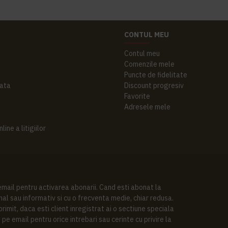
CONTUL MEU
Contul meu
Comenzile mele
Puncte de fidelitate
ata
Discount progresiv
Favorite
Adresele mele
ine a litigiilor
 email pentru activarea abonarii. Cand esti abonat la
al sau informativ si cu o frecventa medie, chiar redusa.
imit, daca esti client inregistrat ai o sectiune speciala
pe email pentru orice intrebari sau cerinte cu privire la