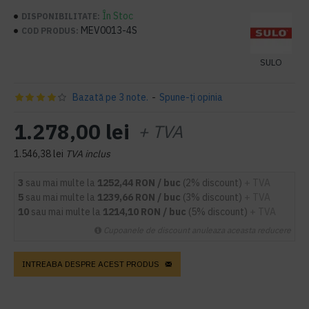
În Stoc
DISPONIBILITATE:
MEV0013-4S
COD PRODUS:
SULO
Bazată pe 3 note.
-
Spune-ţi opinia
1.278,00 lei
+ TVA
1.546,38 lei
TVA inclus
3
sau mai multe la
1252,44 RON / buc
(2% discount)
+ TVA
5
sau mai multe la
1239,66 RON / buc
(3% discount)
+ TVA
10
sau mai multe la
1214,10 RON / buc
(5% discount)
+ TVA
Cupoanele de discount anuleaza aceasta reducere
INTREABA DESPRE ACEST PRODUS