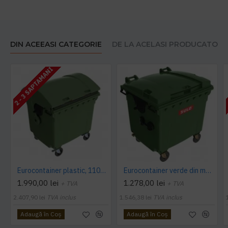
DIN ACEEASI CATEGORIE
DE LA ACELASI PRODUCATOR
2 - 3 SAPTAMANI
Eurocontainer plastic, 1100 L, verde, capac rotund - Transport Inclus
Eurocontainer verde din material plastic, cu capac plat, SULO, 1100 l - Transport Inclus
1.990,00 lei
1.278,00 lei
+ TVA
+ TVA
2.407,90 lei
TVA inclus
1.546,38 lei
TVA inclus
Adaugă în Coş
Adaugă în Coş