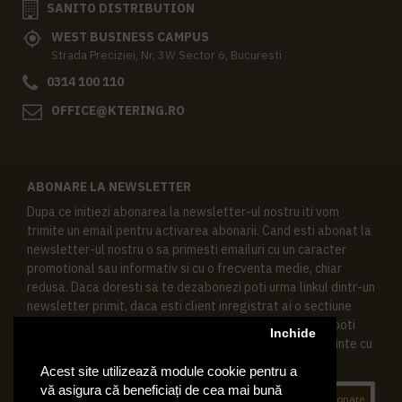
SANITO DISTRIBUTION
WEST BUSINESS CAMPUS
Strada Preciziei, Nr, 3W Sector 6, Bucuresti
0314 100 110
OFFICE@KTERING.RO
ABONARE LA NEWSLETTER
Dupa ce initiezi abonarea la newsletter-ul nostru iti vom
trimite un email pentru activarea abonarii. Cand esti abonat la
newsletter-ul nostru o sa primesti emailuri cu un caracter
promotional sau informativ si cu o frecventa medie, chiar
redusa. Daca doresti sa te dezabonezi poti urma linkul dintr-un
newsletter primit, daca esti client inregistrat ai o sectiune
speciala in contul tau in acest scop, si de asemenea ne poti
Inchide
contacta oricand pe email pentru orice intrebari sau cerinte cu
privire la datele tale personale.
Acest site utilizează module cookie pentru a
vă asigura că beneficiați de cea mai bună
Abonare