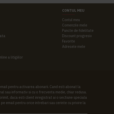
CONTUL MEU
Contul meu
Comenzile mele
Puncte de fidelitate
ata
Discount progresiv
Favorite
Adresele mele
ine a litigiilor
 email pentru activarea abonarii. Cand esti abonat la
al sau informativ si cu o frecventa medie, chiar redusa.
imit, daca esti client inregistrat ai o sectiune speciala
pe email pentru orice intrebari sau cerinte cu privire la