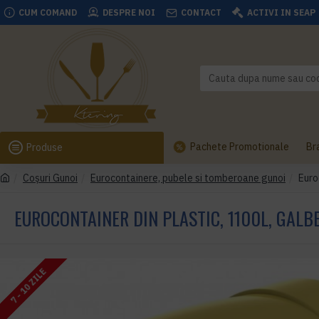
CUM COMAND
DESPRE NOI
CONTACT
ACTIVI IN SEAP
Pachete Promotionale
Br
Produse
Coşuri Gunoi
Eurocontainere, pubele si tomberoane gunoi
Euro
EUROCONTAINER DIN PLASTIC, 1100L, GALB
7 - 10 ZILE