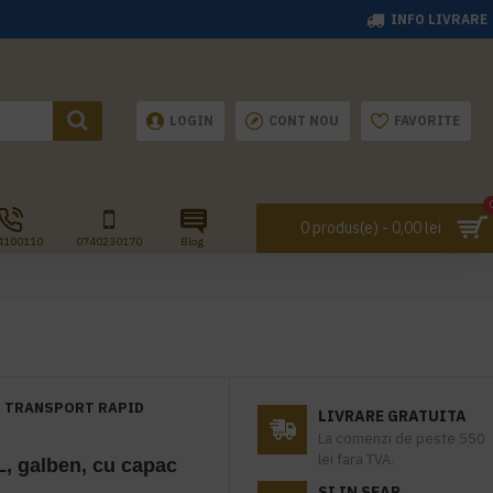
INFO LIVRARE
LOGIN
CONT NOU
FAVORITE
0 produs(e) - 0,00 lei
4100110
0740230170
Blog
TRANSPORT RAPID
LIVRARE GRATUITA
La comenzi de peste 550
lei fara TVA.
L, galben, cu capac
SI IN SEAP