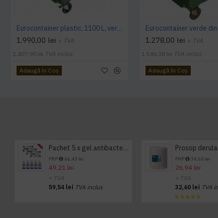
Eurocontainer plastic, 1100 L, verde, capac rotund - Transport Inclus
1.990,00 lei
1.278,00 lei
+ TVA
+ TVA
2.407,90 lei
TVA inclus
1.546,38 lei
TVA inclus
Adaugă în Coş
Adaugă în Coş
Pachet 5 x gel antibacterian 50ml si 3 x Servetele antibacteriene 48 buc Hygienium
PRP
66,43 lei
PRP
34,65 lei
49,21 lei
26,94 lei
+ TVA
+ TVA
59,54 lei
TVA inclus
32,60 lei
TVA i