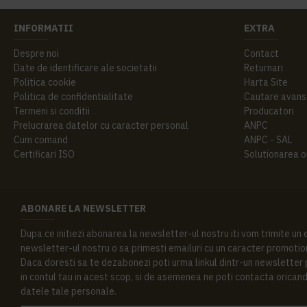
INFORMATII
EXTRA
Despre noi
Contact
Date de identificare ale societatii
Returnari
Politica cookie
Harta Site
Politica de confidentialitate
Cautare avans
Termeni si conditii
Producatori
Prelucrarea datelor cu caracter personal
ANPC
Cum comand
ANPC - SAL
Certificari ISO
Solutionarea onl
ABONARE LA NEWSLETTER
Dupa ce initiezi abonarea la newsletter-ul nostru iti vom trimite un
newsletter-ul nostru o sa primesti emailuri cu un caracter promotion
Daca doresti sa te dezabonezi poti urma linkul dintr-un newsletter pr
in contul tau in acest scop, si de asemenea ne poti contacta oricand 
datele tale personale.