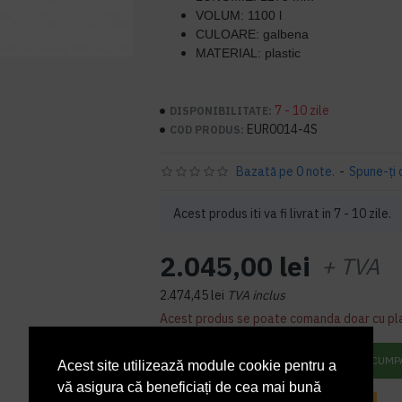
VOLUM: 1100 l
CULOARE: galbena
MATERIAL: plastic
7 - 10 zile
DISPONIBILITATE:
EUR0014-4S
COD PRODUS:
Bazată pe 0 note.
-
Spune-ţi 
Acest produs iti va fi livrat in 7 - 10 zile.
2.045,00 lei
+ TVA
2.474,45 lei
TVA inclus
Acest produs se poate comanda doar cu pl
ADAUGĂ ÎN COŞ
CUMP
Acest site utilizează module cookie pentru a
vă asigura că beneficiați de cea mai bună