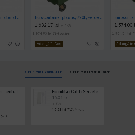
Eurocontainer verde din material plastic, cu capac plat, SULO, 1100 l - Transport Inclus
Eurocontainer plastic, 770L, verde, capac plat- Transport Inclus
1.632,17 lei
1.574,00 l
+ TVA
1.974,93 lei
TVA inclus
1.904,54 lei
T
Adaugă în Coş
Adaugă în
CELE MAI VANDUTE
CELE MAI POPULARE
Prosop derulare centrala 1 pliu, 300 m Tork
Furculita+Cutit+Servetel 100buc/set
16,04 lei
+ TVA
19,41 lei
TVA inclus
nclus