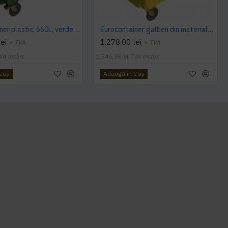
Eurocontainer plastic, 660L, verde, capac plat, Europlast - Transport Inclus
Eurocontainer galben din material plastic, cu capac plat, SULO, 1100 l - Transport Inclus
ei
1.278,00 lei
+ TVA
+ TVA
VA inclus
1.546,38 lei
TVA inclus
 Coş
Adaugă în Coş