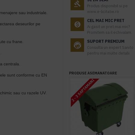
Produs disponibil si pe
www.e-licitatie.ro
 menajere sau industriale.
CEL MAI MIC PRET
ectarea deseurilor pe
Ai gasit un pret mai mic?
Promitem sa il echivalam.
SUPORT PREMIUM
ute cu frane.
Consulta un expert Sanito
.
pentru mai multe detalii
na centrala.
PRODUSE ASEMANATOARE
erele sunt conforme cu EN
2 - 3 SAPTAMANI
 chimic sau cu razele UV.