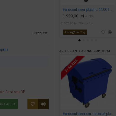
Eurocontainer plastic, 1100 L, verde, capac rotund - Transport Inclus
1.990,00 lei
+ TVA
2.407,90 lei
TVA inclus
Adaugă în Coş
Europlast
opinia
ALTI CLIENTI AU MAI CUMPARAT
7 - 10 ZILE
ata Card sau OP
ARA ACUM
Eurocontainer din material plastic 1100 l albastru cu capac rotund - Transport Inclus