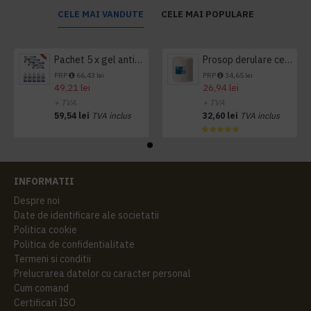
CELE MAI VANDUTE
CELE MAI POPULARE
Pachet 5 x gel antibacterian 50ml si 3 x Servetele antibacteriene 48 buc Hygienium
Prosop derulare centrala 1 pliu, 300 m Tork
PRP
66,43 lei
PRP
34,65 lei
49,21 lei
26,94 lei
+ TVA
+ TVA
59,54 lei
TVA inclus
32,60 lei
TVA inclus
INFORMATII
Despre noi
Date de identificare ale societatii
Politica cookie
Politica de confidentialitate
Termeni si conditii
Prelucrarea datelor cu caracter personal
Cum comand
Certificari ISO