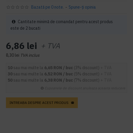
Bazată pe 0 note.
-
Spune-ţi opinia
Cantitate minimă de comandat pentru acest produs
este de 2 bucati
6,86 lei
+ TVA
8,30 lei
TVA inclus
10
sau mai multe la
6,65 RON / buc
(3% discount)
+ TVA
30
sau mai multe la
6,52 RON / buc
(5% discount)
+ TVA
50
sau mai multe la
6,38 RON / buc
(7% discount)
+ TVA
Cupoanele de discount anuleaza aceasta reducere
INTREABA DESPRE ACEST PRODUS