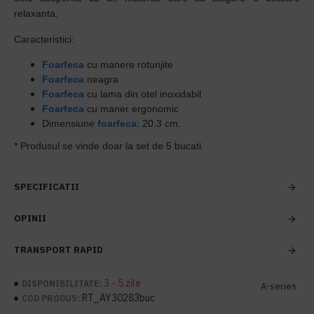
relaxanta.
Caracteristici:
Foarfeca
cu manere rotunjite
Foarfeca
neagra
Foarfeca
cu lama din otel inoxidabil
Foarfeca
cu maner ergonomic
Dimensiune
foarfeca
: 20.3 cm.
* Produsul se vinde doar la set de 5 bucati.
SPECIFICATII
OPINII
TRANSPORT RAPID
3 - 5 zile
DISPONIBILITATE:
A-series
RT_AY30283buc
COD PRODUS: