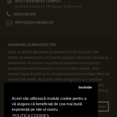
WEST BUSINESS CAMPUS
Strada Preciziei, Nr, 3W Sector 6, Bucuresti
0314 100 110
OFFICE@KTERING.RO
ABONARE LA NEWSLETTER
Dupa ce initiezi abonarea la newsletter-ul nostru iti vom
trimite un email pentru activarea abonarii. Cand esti abonat la
newsletter-ul nostru o sa primesti emailuri cu un caracter
promotional sau informativ si cu o frecventa medie, chiar
redusa. Daca doresti sa te dezabonezi poti urma linkul dintr-un
newsletter primit, daca esti client inregistrat ai o sectiune
speciala in contul tau in acest scop, si de asemenea ne poti
Inchide
contacta oricand pe email pentru orice intrebari sau cerinte cu
privire la datele tale personale.
Acest site utilizează module cookie pentru a
vă asigura că beneficiați de cea mai bună
Abonare
experiență pe site-ul nostru
POLITICA COOKIES