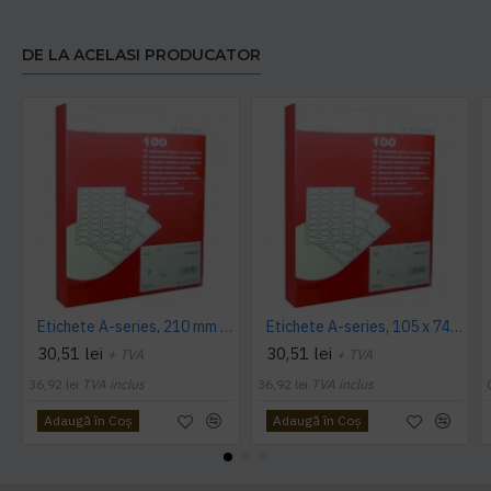
DE LA ACELASI PRODUCATOR
Etichete A-series, 210 mm x 297 mm, 100 coli/top
Etichete A-series, 105 x 74 mm, 800 bucati/top
30,51 lei
30,51 lei
+ TVA
+ TVA
36,92 lei
TVA inclus
36,92 lei
TVA inclus
Adaugă în Coş
Adaugă în Coş