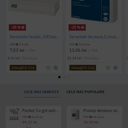
-25 %
-22 %
Servetele faciale, 100 bucati / pachet, Tork
Servetele de masa,1 strat, Tork, 300 buc/pachet
PRP
9,35 lei
PRP
14,20 lei
7,03 lei
11,06 lei
+ TVA
+ TVA
8,51 lei
TVA inclus
13,38 lei
TVA inclus
Adaugă în Coş
Adaugă în Coş
CELE MAI VANDUTE
CELE MAI POPULARE
Pachet 5 x gel antibacterian 50ml si 3 x Servetele antibacteriene 48 buc Hygienium
Prosop derulare centrala 1 pliu, 300 m Tork
PRP
66,43 lei
PRP
34,65 lei
49,21 lei
26,94 lei