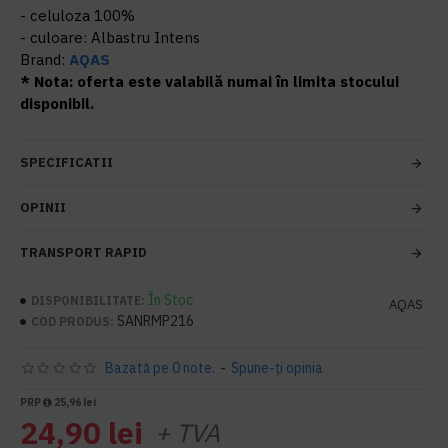
- celuloza 100%
- culoare: Albastru Intens
Brand:
AQAS
* Nota: oferta este valabilă numai în limita stocului
disponibil.
SPECIFICATII
OPINII
TRANSPORT RAPID
În Stoc
DISPONIBILITATE:
AQAS
SANRMP216
COD PRODUS:
Bazată pe 0 note.
-
Spune-ţi opinia
PRP
25,96 lei
24,90 lei
+ TVA