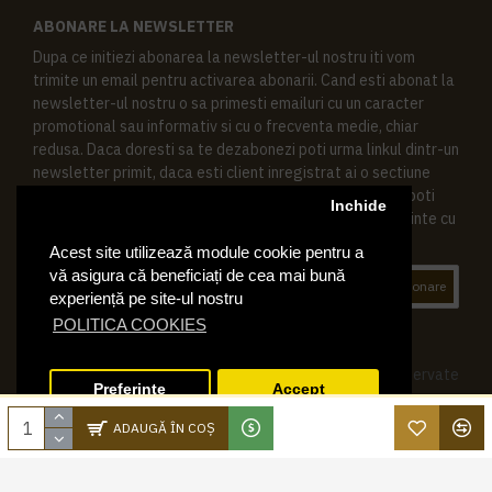
ABONARE LA NEWSLETTER
Dupa ce initiezi abonarea la newsletter-ul nostru iti vom
trimite un email pentru activarea abonarii. Cand esti abonat la
newsletter-ul nostru o sa primesti emailuri cu un caracter
promotional sau informativ si cu o frecventa medie, chiar
redusa. Daca doresti sa te dezabonezi poti urma linkul dintr-un
newsletter primit, daca esti client inregistrat ai o sectiune
speciala in contul tau in acest scop, si de asemenea ne poti
Inchide
contacta oricand pe email pentru orice intrebari sau cerinte cu
privire la datele tale personale.
Acest site utilizează module cookie pentru a
vă asigura că beneficiați de cea mai bună
Abonare
experiență pe site-ul nostru
POLITICA COOKIES
© 2019 Ktering.ro , Toate drepturile rezervate
Preferinte
Accept
ADAUGĂ ÎN COŞ