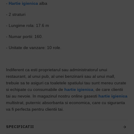
-
Hartie igienica
alba
- 2 straturi
- Lungime rola: 17.6 m
- Numar portii: 160.
- Unitate de vanzare: 10 role.
Indiferent ca esti proprietarul sau administratorul unui
restaurant, al unui pub, al unei benzinarii sau al unui mall,
trebuie sa te asiguri ca toaletele spatiului tau sunt mereu curate
si echipate cu consumabile de
hartie igienica
, de care clientii
tai au nevoie. In magazinul nostru online gasesti
hartie igienica
multistrat, puternic absorbanta si economica, care cu siguranta
va fi perfecta pentru clientii tai.
SPECIFICATII