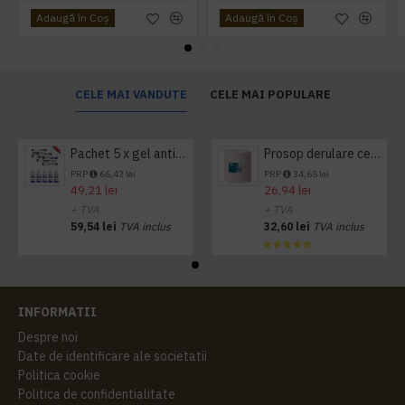
Adaugă în Coş
Adaugă în Coş
CELE MAI VANDUTE
CELE MAI POPULARE
Pachet 5 x gel antibacterian 50ml si 3 x Servetele antibacteriene 48 buc Hygienium
Prosop derulare centrala 1 pliu, 300 m Tork
PRP
66,43 lei
PRP
34,65 lei
49,21 lei
26,94 lei
+ TVA
+ TVA
59,54 lei
TVA inclus
32,60 lei
TVA inclus
INFORMATII
Despre noi
Date de identificare ale societatii
Politica cookie
Politica de confidentialitate