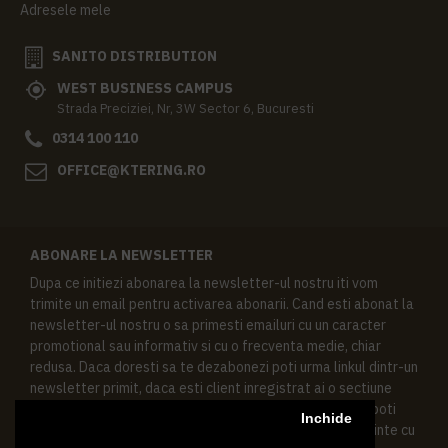
Adresele mele
SANITO DISTRIBUTION
WEST BUSINESS CAMPUS
Strada Preciziei, Nr, 3W Sector 6, Bucuresti
0314 100 110
OFFICE@KTERING.RO
ABONARE LA NEWSLETTER
Dupa ce initiezi abonarea la newsletter-ul nostru iti vom
trimite un email pentru activarea abonarii. Cand esti abonat la
newsletter-ul nostru o sa primesti emailuri cu un caracter
promotional sau informativ si cu o frecventa medie, chiar
redusa. Daca doresti sa te dezabonezi poti urma linkul dintr-un
newsletter primit, daca esti client inregistrat ai o sectiune
speciala in contul tau in acest scop, si de asemenea ne poti
Inchide
contacta oricand pe email pentru orice intrebari sau cerinte cu