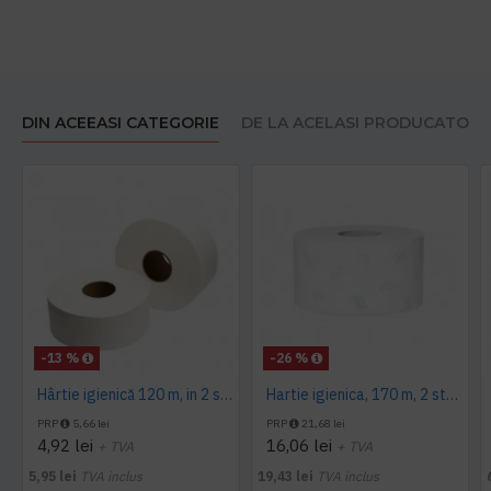
DIN ACEEASI CATEGORIE
DE LA ACELASI PRODUCATOR
-13 %
-26 %
Hârtie igienică 120 m, in 2 straturi, extra albă, Mini Jumbo, AQAS
Hartie igienica, 170 m, 2 straturi, Tork
PRP
5,66 lei
PRP
21,68 lei
4,92 lei
16,06 lei
+ TVA
+ TVA
5,95 lei
TVA inclus
19,43 lei
TVA inclus