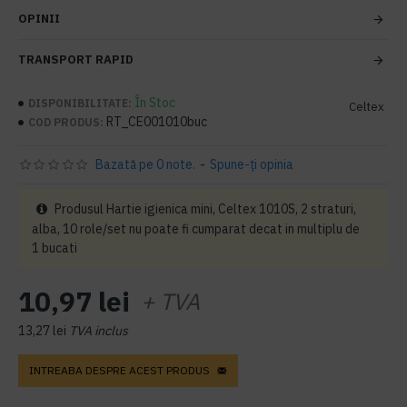
OPINII
TRANSPORT RAPID
În Stoc
DISPONIBILITATE:
Celtex
RT_CE001010buc
COD PRODUS:
Bazată pe 0 note.
-
Spune-ţi opinia
Produsul Hartie igienica mini, Celtex 1010S, 2 straturi,
alba, 10 role/set nu poate fi cumparat decat in multiplu de
1 bucati
10,97 lei
+ TVA
13,27 lei
TVA inclus
INTREABA DESPRE ACEST PRODUS