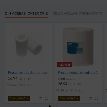
DIN ACEEASI CATEGORIE
DE LA ACELASI PRODUCATOR
-22 %
Prosop mini cu derulare centrala 1 pliu, 120 m Tork
Prosop derulare centrala 1 pliu, 300 m Tork
16,74 lei
+ TVA
PRP
34,65 lei
26,94 lei
+ TVA
20,26 lei
TVA inclus
32,60 lei
TVA inclus
Adaugă în Coş
Adaugă în Coş