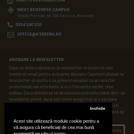
WEST BUSINESS CAMPUS
Strada Preciziei, Nr, 3W Sector 6, Bucuresti
0314 100 110
OFFICE@KTERING.RO
ABONARE LA NEWSLETTER
Dupa ce initiezi abonarea la newsletter-ul nostru iti vom
trimite un email pentru activarea abonarii. Cand esti abonat la
newsletter-ul nostru o sa primesti emailuri cu un caracter
promotional sau informativ si cu o frecventa medie, chiar
redusa. Daca doresti sa te dezabonezi poti urma linkul dintr-un
newsletter primit, daca esti client inregistrat ai o sectiune
speciala in contul tau in acest scop, si de asemenea ne poti
Inchide
contacta oricand pe email pentru orice intrebari sau cerinte cu
privire la datele tale personale.
Acest site utilizează module cookie pentru a
vă asigura că beneficiați de cea mai bună
Abonare
experiență pe site-ul nostru