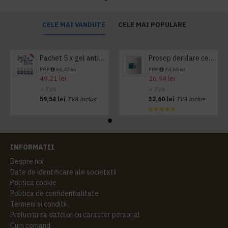
CELE MAI VANDUTE
CELE MAI POPULARE
Pachet 5 x gel antibacterian 50ml si 3 x Servetele antibacteriene 48 buc Hygienium
Prosop derulare centrala 1 pliu, 300 m Tork
PRP
66,43 lei
PRP
34,65 lei
49,21 lei
26,94 lei
+ TVA
+ TVA
59,54 lei
TVA inclus
32,60 lei
TVA inclus
INFORMATII
Despre noi
Date de identificare ale societatii
Politica cookie
Politica de confidentialitate
Termeni si conditii
Prelucrarea datelor cu caracter personal
Cum comand