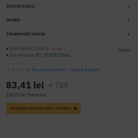
SPECIFICATII
OPINII
TRANSPORT RAPID
3 - 5 zile
DISPONIBILITATE:
Celtex
RT_CE003232buc
COD PRODUS:
Bazată pe 0 note.
-
Spune-ţi opinia
83,41 lei
+ TVA
100,93 lei
TVA inclus
INTREABA DESPRE ACEST PRODUS