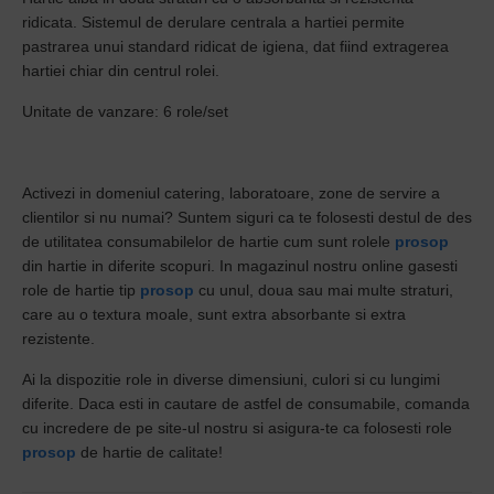
ridicata. Sistemul de derulare centrala a hartiei permite
pastrarea unui standard ridicat de igiena, dat fiind extragerea
hartiei chiar din centrul rolei.
Unitate de vanzare: 6 role/set
Activezi in domeniul catering, laboratoare, zone de servire a
clientilor si nu numai? Suntem siguri ca te folosesti destul de des
de utilitatea consumabilelor de hartie cum sunt rolele
prosop
din hartie in diferite scopuri. In magazinul nostru online gasesti
role de hartie tip
prosop
cu unul, doua sau mai multe straturi,
care au o textura moale, sunt extra absorbante si extra
rezistente.
Ai la dispozitie role in diverse dimensiuni, culori si cu lungimi
diferite. Daca esti in cautare de astfel de consumabile, comanda
cu incredere de pe site-ul nostru si asigura-te ca folosesti role
prosop
de hartie de calitate!