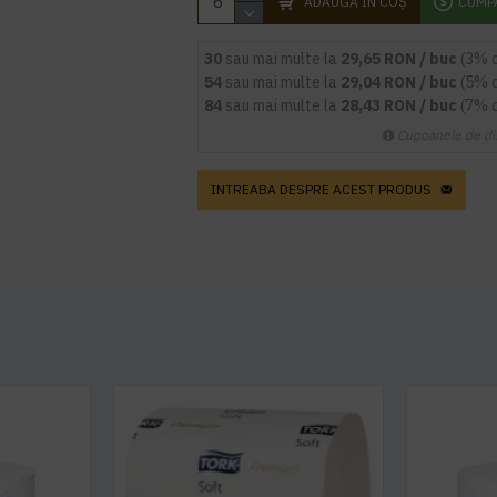
ADAUGĂ ÎN COŞ
CUMP
30
sau mai multe la
29,65 RON / buc
(3% 
54
sau mai multe la
29,04 RON / buc
(5% 
84
sau mai multe la
28,43 RON / buc
(7% 
Cupoanele de di
INTREABA DESPRE ACEST PRODUS