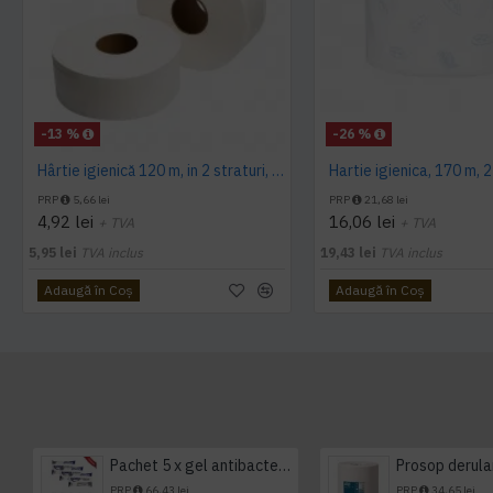
-13 %
-26 %
Hârtie igienică 120 m, in 2 straturi, extra albă, Mini Jumbo, AQAS
PRP
5,66 lei
PRP
21,68 lei
4,92 lei
16,06 lei
+ TVA
+ TVA
5,95 lei
TVA inclus
19,43 lei
TVA inclus
Adaugă în Coş
Adaugă în Coş
Pachet 5 x gel antibacterian 50ml si 3 x Servetele antibacteriene 48 buc Hygienium
PRP
66,43 lei
PRP
34,65 lei