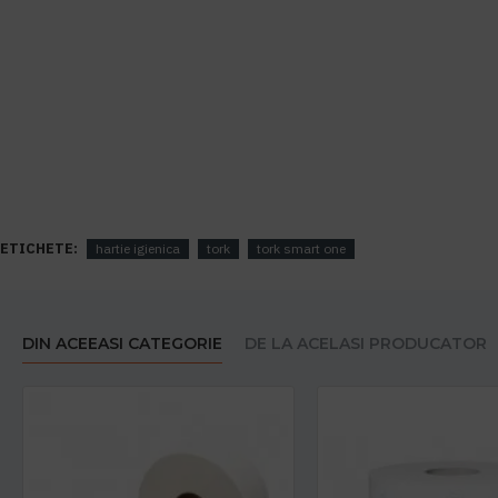
ETICHETE:
hartie igienica
tork
tork smart one
DIN ACEEASI CATEGORIE
DE LA ACELASI PRODUCATOR