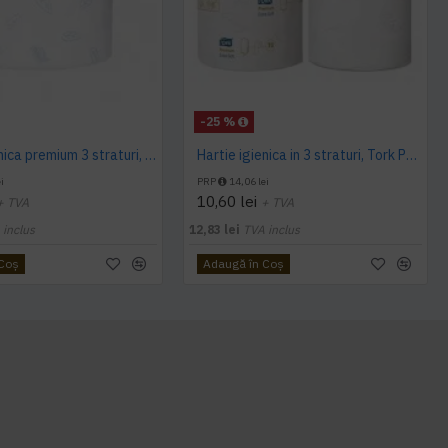
-25 %
Hartie igienica premium 3 straturi, 120 m / rola, Tork
Hartie igienica in 3 straturi, Tork Premium Extra Soft, T6, 70 m/rola
i
PRP
14,06 lei
10,60 lei
+ TVA
+ TVA
 inclus
12,83 lei
TVA inclus
 Coş
Adaugă în Coş