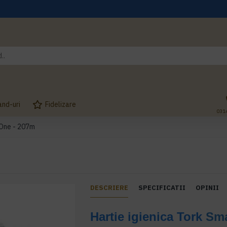
and-uri
Fidelizare
031
 One - 207m
DESCRIERE
SPECIFICATII
OPINII
Hartie igienica
Tork
Sma