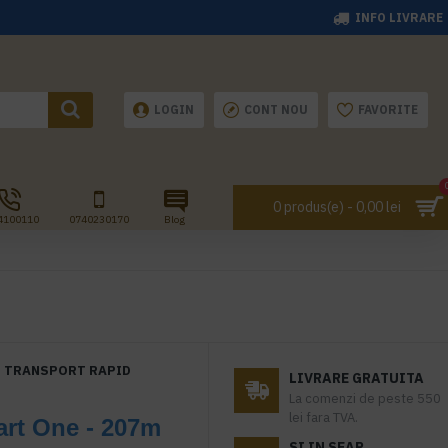
INFO LIVRARE
LOGIN
CONT NOU
FAVORITE
0 produs(e) - 0,00 lei
4100110
0740230170
Blog
TRANSPORT RAPID
LIVRARE GRATUITA
La comenzi de peste 550
lei fara TVA.
rt One - 207m
SI IN SEAP