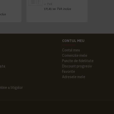
+ TVA
19,41 lei
TVA inclus
nclus
CONTUL MEU
Contul meu
Comenzile mele
Puncte de fidelitate
ata
Discount progresiv
Favorite
Adresele mele
ine a litigiilor