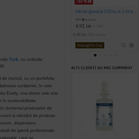
-13 %
Hârtie igienică 120 m, in 2 straturi, extra albă, Mini Jumbo, AQAS
PRP
5,66 lei
4,92 lei
+ TVA
5,95 lei
TVA inclus
Adaugă în Coş
erele
Tork
, cu codurile:
08.
ALTI CLIENTI AU MAI CUMPARAT
ul de muncă, cu un portofoliu
strarea curățeniei, în cele
ui Essity, una dintre cele mai
 în sustenabilitate.
l în domeniul produselor de
ducerii și vânzării de produse
consum, dispensere,
oluții de igienă profesionale.
stenabil, care se