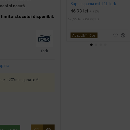
Sapun spuma mild 1l Tork
eni și natură.
46,93 lei
+ TVA
limita stocului disponibil.
56,79 lei
TVA inclus
Adaugă în Coş
Tork
opinia
One - 207m nu poate fi