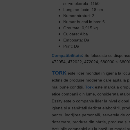
servetele/rola: 1150
Lungime foaie: 18 cm
Numar straturi: 2
Numar bucati in bax: 6
Greutate: 0,915 kg
Culoare: Alba
Embosata: Da
Print: Da
Compatibilitate:
Se foloseste cu dispens
472054, 472022, 472024, 680000 si 6800
TORK
este lider mondial în igiena la loc
extins de produse moderne care ajută la pă
mai bune condiții.
Tork
este marcă a grupul
etice companii din lume, considerată etalon
Essity este o companie lider la nivel globa
igienă și a sănătății dedicat elaborării, pro
pentru îngrijirea personală, șervețele de 
dozatoare, produse din hârtie, produse și s
Acțiunile companiei au la bază un model su