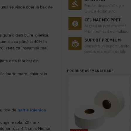
Produs disponibil si pe
dusul se vinde doar la bax de
www.e-licitatie.ro
CEL MAI MIC PRET
Ai gasit un pret mai mic?
Promitem sa il echivalam.
sigură o distribuire igienică,
SUPORT PREMIUM
sumului cu până la 40% în
Consulta un expert Sanito
ard, ceea ce înseamnă mai
pentru mai multe detalii
tate este fabricat din
PRODUSE ASEMANATOARE
fic foarte mare, chiar si in
u role de
hartie igienica
Lungime rola: 207 m x
nterior rola: 4,4 cm x Numar