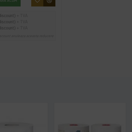
ARA ACUM
discount)
+ TVA
discount)
+ TVA
discount)
+ TVA
scount anuleaza aceasta reducere