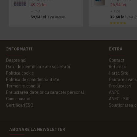
49,21 lei
26,94 lei
+ TVA
+ TVA
59,54 lei
TVA inclus
32,60 lei
TVA i
INFORMATII
EXTRA
Despre noi
Contact
Date de identificare ale societatii
Returnari
Politica cookie
Harta Site
Politica de confidentialitate
Cautare avans
Termeni si conditii
Producatori
Prelucrarea datelor cu caracter personal
ANPC
Cum comand
ANPC - SAL
Certificari ISO
Solutionarea onl
ABONARE LA NEWSLETTER