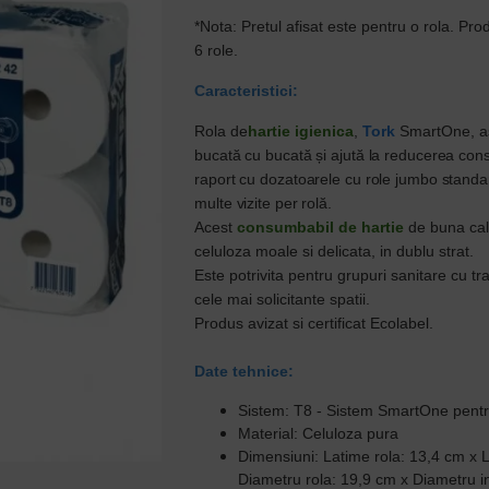
*Nota: Pretul afisat este pentru o rola. P
ro
6 role.
Caracteristici:
Rola de
hartie igienica
,
Tork
SmartOne,
a
bucată cu bucată și ajută la reducerea con
raport cu dozatoarele cu role jumbo stand
multe vizite per rolă.
Acest
consumbabil de hartie
de buna cali
celuloza moale si delicata, in dublu strat.
Este potrivita pentru grupuri sanitare cu tra
cele mai solicitante spatii.
Produs avizat si certificat Ecolabel.
Date tehnice:
Sistem: T8 - Sistem SmartOne pentr
Material: Celuloza pura
Dimensiuni: Latime rola: 13,4 cm x 
Diametru rola: 19,9 cm x Diametru i