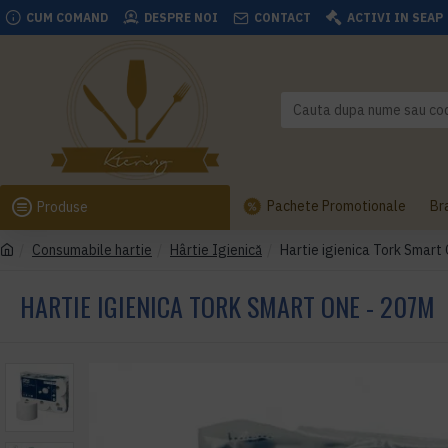
CUM COMAND
DESPRE NOI
CONTACT
ACTIVI IN SEAP
Pachete Promotionale
Br
Produse
Consumabile hartie
Hârtie Igienică
Hartie igienica Tork Smart
HARTIE IGIENICA TORK SMART ONE - 207M