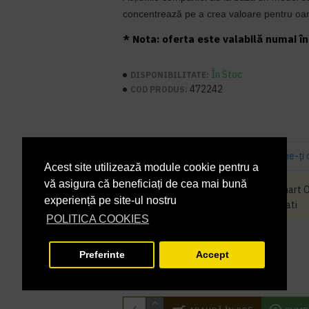
concentrează pe a crea valoare pentru oam
* Nota: oferta este valabilă numai în 
În Stoc
DISPONIBILITATE:
472242
COD PRODUS:
Bazată pe 3 note.
-
Spune-ţi 
Acest site utilizează module cookie pentru a
vă asigura că beneficiați de cea mai bună
Produsul Hartie igienica Tork Smart 
experiență pe site-ul nostru
cumparat decat in multiplu de 6 bucati
POLITICA COOKIES
PRP
39,50 lei
30,57 lei
+ TVA
Preferinte
Accept
36,99 lei
TVA inclus