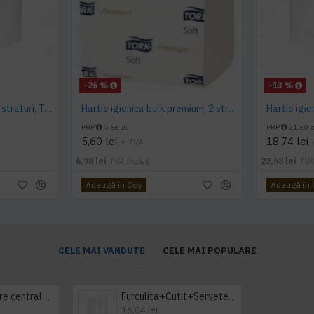
-26 %
-13 %
Hartie igienica, 170 m, 2 straturi, Tork
Hartie igienica bulk premium, 2 straturi 252 buc / pachet, Tork
PRP
7,56 lei
PRP
21,60 le
5,60 lei
18,74 lei
+ TVA
6,78 lei
TVA inclus
22,68 lei
TVA
Adaugă în Coş
Adaugă în
CELE MAI VANDUTE
CELE MAI POPULARE
Prosop derulare centrala 1 pliu, 300 m Tork
Furculita+Cutit+Servetel 100buc/set
16,04 lei