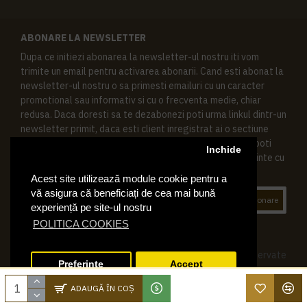
ABONARE LA NEWSLETTER
Dupa ce initiezi abonarea la newsletter-ul nostru iti vom
trimite un email pentru activarea abonarii. Cand esti abonat la
newsletter-ul nostru o sa primesti emailuri cu un caracter
promotional sau informativ si cu o frecventa medie, chiar
redusa. Daca doresti sa te dezabonezi poti urma linkul dintr-un
newsletter primit, daca esti client inregistrat ai o sectiune
speciala in contul tau in acest scop, si de asemenea ne poti
Inchide
contacta oricand pe email pentru orice intrebari sau cerinte cu
privire la datele tale personale.
Acest site utilizează module cookie pentru a
vă asigura că beneficiați de cea mai bună
Abonare
experiență pe site-ul nostru
POLITICA COOKIES
© 2019 Ktering.ro , Toate drepturile rezervate
Preferinte
Accept
ADAUGĂ ÎN COŞ