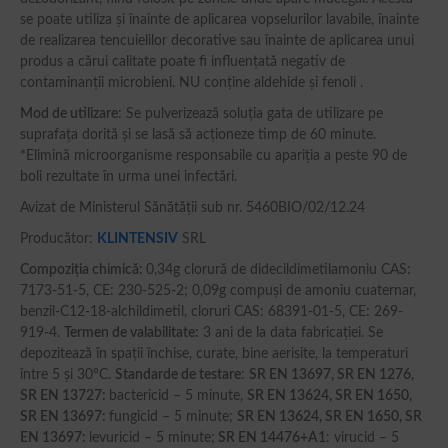
se poate utiliza și înainte de aplicarea vopselurilor lavabile, înainte
de realizarea tencuielilor decorative sau înainte de aplicarea unui
produs a cărui calitate poate fi influențată negativ de
contaminanții microbieni. NU conține aldehide și fenoli .
Mod de utilizare
: Se pulverizează soluția gata de utilizare pe
suprafața dorită și se lasă să acționeze timp de 60 minute.
*Elimină microorganisme responsabile cu apariția a peste 90 de
boli rezultate în urma unei infectări.
Avizat de Ministerul Sănătății sub nr. 5460BIO/02/12.24
Producător:
KLINTENSIV
SRL
Compoziţia chimică
:
0,34g clorură de didecildimetilamoniu CAS:
7173-51-5, CE: 230-525-2; 0,09g compuşi de amoniu cuaternar,
benzil-C12-18-alchildimetil, cloruri CAS: 68391-01-5, CE: 269-
919-4.
Termen de valabilitate:
3 ani de la data fabricaţiei. Se
depozitează în spaţii închise, curate, bine aerisite, la temperaturi
între 5 şi 30°C.
Standarde de testare
:
SR EN 13697, SR EN 1276,
SR EN 13727
:
bactericid – 5 minute,
SR EN 13624, SR EN 1650,
SR EN 13697
:
fungicid – 5 minute;
SR EN 13624, SR EN 1650, SR
EN 13697:
levuricid – 5 minute;
SR EN 14476+A1
: virucid – 5