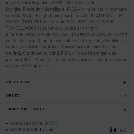
minute;
Fraze de pericol
:
H302
– Nociv în caz de
înghițire.
Precauţiuni de utilizare:
P102
– A nu se lăsa la îndemâna
copiilor.
P273
– Evitați dispersarea în mediu.
P301+P312
–
ÎN
CAZ DE ÎNGHI
Ț
IRE
sunați la un CENTRU DE INFORMARE
TOXICOLOGICĂ sau un medic, dacă nu vă simțiți
bine.
P305+P351+P338
-
Î
N CAZ DE CONTACT CU OCHII:
Clătiţi
cu atenţie cu apă timp de mai multe minute. Scoateţi lentilele de
contact, dacă este cazul şi dacă acest lucru se poate face cu
uşurinţă. Continuaţi să clătiţi.
P391
– Colectați scurgerile de
produs.
P501
– Aruncați conținutul/recipientul în conformitate cu
reglementările aplicabile.
SPECIFICATII
OPINII
TRANSPORT RAPID
În Stoc
DISPONIBILITATE:
KLI-ALL61
COD PRODUS: