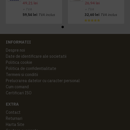
49,21 lei
26,94 lei
+ TVA
+ TVA
59,54 lei
TVA inclus
32,60 lei
TVA inclus
INFORMATII
Despre noi
Date de identificare ale societatii
Politica cookie
Politica de confidentialitate
Termeni si conditii
Prelucrarea datelor cu caracter personal
Cum comand
Certificari ISO
EXTRA
Contact
Returnari
Harta Site