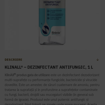
DESCRIERE
KLINALL® – DEZINFECTANT ANTIFUNGIC, 1 L
®
KlinAll
produs gata de utilizare
este un dezinfectant dezodorizant
multi-suprafețe cu performanțe fungicide, bactericide și virucide
dovedite. Este un amestec de săruri cuaternare de amoniu, pentru
tratarea la suprafață și în profunzime a suprafețelor contaminate
cu fungi, bacterii, drojdii sau mucegaiuri vizibile (în general sub
formă de igrasie). Produsul este unul puternic antifungic și
dezodorizant, fiind folosit pe zonele unde apare mucegai. Acesta