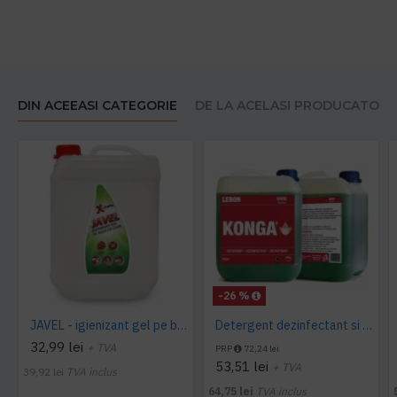
DIN ACEEASI CATEGORIE
DE LA ACELASI PRODUCATOR
-26 %
JAVEL - igienizant gel pe baza de clor 5 L AQAS
Detergent dezinfectant si detartrant, Konga Hard, 5L -Aviz biocid
32,99 lei
+ TVA
PRP
72,24 lei
53,51 lei
+ TVA
39,92 lei
TVA inclus
64,75 lei
TVA inclus