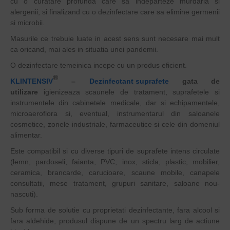
cu o curatare profunda care sa indeparteze murdaria si
alergenii, si finalizand cu o dezinfectare care sa elimine germenii
si microbii.
Masurile ce trebuie luate in acest sens sunt necesare mai mult
ca oricand, mai ales in situatia unei pandemii.
O dezinfectare temeinica incepe cu un produs eficient.
®
KLINTENSIV
–
Dezinfectant suprafete
gata de
utilizare
igienizeaza scaunele de tratament, suprafetele si
instrumentele din cabinetele medicale, dar si echipamentele,
microaeroflora si, eventual, instrumentarul din saloanele
cosmetice, zonele industriale, farmaceutice si cele din domeniul
alimentar.
Este compatibil si cu diverse tipuri de suprafete intens circulate
(lemn, pardoseli, faianta, PVC, inox, sticla, plastic, mobilier,
ceramica, brancarde, carucioare, scaune mobile, canapele
consultatii, mese tratament, grupuri sanitare, saloane nou-
nascuti).
Sub forma de solutie cu proprietati dezinfectante, fara alcool si
fara aldehide, produsul dispune de un spectru larg de actiune