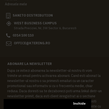
Adresele mele
SANITO DISTRIBUTION
WEST BUSINESS CAMPUS
Strada Preciziei, Nr, 3W Sector 6, Bucuresti
0314 100 110
OFFICE@KTERING.RO
ABONARE LA NEWSLETTER
Dupa ce initiezi abonarea la newsletter-ul nostru iti vom
trimite un email pentru activarea abonarii. Cand esti abonat la
newsletter-ul nostru o sa primesti emailuri cu un caracter
promotional sau informativ si cu o frecventa medie, chiar
redusa. Daca doresti sa te dezabonezi poti urma linkul dintr-un
newsletter primit, daca esti client inregistrat ai o sectiune
speciala in contul tau in acest scop, si de asemenea ne poti
Inchide
contacta oricand pe email pentru orice intrebari sau cerinte cu