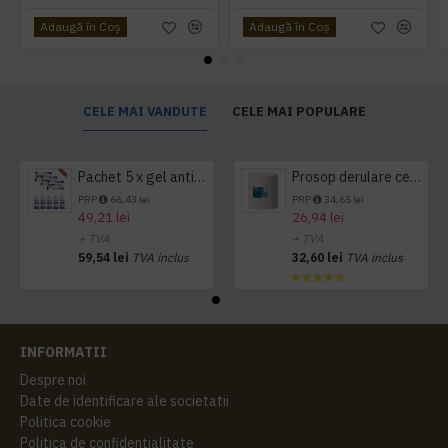
Adaugă în Coş
Adaugă în Coş
CELE MAI VANDUTE
CELE MAI POPULARE
Pachet 5 x gel antibacterian 50ml si 3 x Servetele antibacteriene 48 buc Hygienium
Prosop derulare centrala 1 pliu, 300 m Tork
PRP
66,43 lei
PRP
34,65 lei
49,21 lei
26,94 lei
+ TVA
+ TVA
59,54 lei
TVA inclus
32,60 lei
TVA inclus
INFORMATII
Despre noi
Date de identificare ale societatii
Politica cookie
Politica de confidentialitate