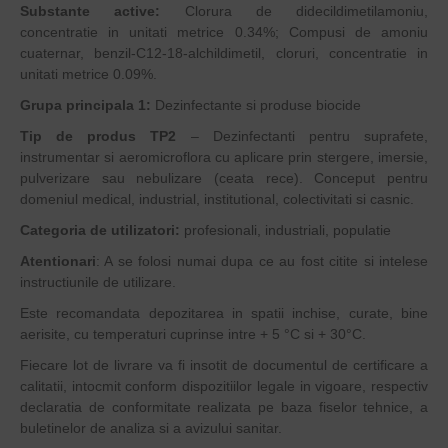
Substante active:
Clorura de didecildimetilamoniu,
concentratie in unitati metrice 0.34%; Compusi de amoniu
cuaternar, benzil-C12-18-alchildimetil, cloruri, concentratie in
unitati metrice 0.09%.
Grupa principala 1:
Dezinfectante si produse biocide
Tip de produs TP2
– Dezinfectanti pentru suprafete,
instrumentar si aeromicroflora cu aplicare prin stergere, imersie,
pulverizare sau nebulizare (ceata rece). Conceput pentru
domeniul medical, industrial, institutional, colectivitati si casnic.
Categoria de utilizatori:
profesionali, industriali, populatie
Atentionari
: A se folosi numai dupa ce au fost citite si intelese
instructiunile de utilizare.
Este recomandata depozitarea in spatii inchise, curate, bine
aerisite, cu temperaturi cuprinse intre + 5 °C si + 30°C.
Fiecare lot de livrare va fi insotit de documentul de certificare a
calitatii, intocmit conform dispozitiilor legale in vigoare, respectiv
declaratia de conformitate realizata pe baza fiselor tehnice, a
buletinelor de analiza si a avizului sanitar.