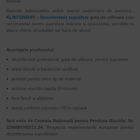
biocida.
Datorita substantelor active (saruri cuaternare de amoniu),
KLINTENSIV
®
–
Dezinfectant suprafete
gata de utilizare
este
recomandat pentru suprafete delicate si opacizante, sensibile la
atacul chimic al solutiilor pe baza de alcool.
Avantajele produsului:
dezinfectant profesional, gata de utilizare, pentru suprafete
efect virucid si bactericid certificat
pretabil pentru orice tip de material
actiune virucida rapida (5 minute)
fara fenoli si aldehide
testat conform normelor UE in vigoare
Aviz emis de Comisia Națională pentru Produse Biocide: Nr.
2266BIO/02/12.24.
Respecta reglementarile europene privind
dezinfectarea suprafetelor.