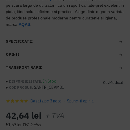
pe scara larga de utilizatori, cu un raport calitate-pret excelent in
piata, fiind solutii eficiente si practice. Alege dintr-o gama variata
de produse profesionale moderne pentru curatenie si igiena,
marca
AQAS
.
SPECIFICATII
OPINII
TRANSPORT RAPID
În Stoc
DISPONIBILITATE:
CevMedical
SANTR_CEVM01
COD PRODUS:
Bazată pe 3 note.
-
Spune-ţi opinia
42,64 lei
+ TVA
51,59 lei
TVA inclus