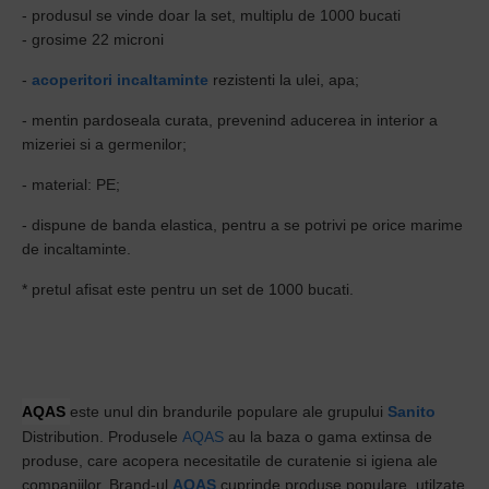
- produsul se vinde doar la set, multiplu de 1000 bucati
- grosime 22 microni
-
acoperitori incaltaminte
rezistenti la ulei, apa;
- mentin pardoseala curata, prevenind aducerea in interior a
mizeriei si a germenilor;
- material: PE;
- dispune de banda elastica, pentru a se potrivi pe orice marime
de incaltaminte.
* pretul afisat este pentru un set de 1000 bucati.
AQAS
este unul din brandurile
populare ale
grupului
Sanito
Distribution. Produsele
AQAS
au la baza o gama extinsa de
produse, care acopera necesitatile de curatenie si igiena ale
companiilor. Brand-ul
AQAS
cuprinde produse populare, utilzate