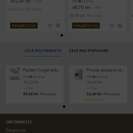
301,00 lei
+ TVA
PRP
63,00 lei
48,70 lei
+ TVA
364,21 lei
TVA inclus
58,93 lei
TVA inclus
Adaugă în Coş
Adaugă în Coş
CELE MAI VANDUTE
CELE MAI POPULARE
Pachet 5 x gel antibacterian 50ml si 3 x Servetele antibacteriene 48 buc Hygienium
Prosop derulare centrala 1 pliu, 300 m Tork
PRP
66,43 lei
PRP
34,65 lei
49,21 lei
26,94 lei
+ TVA
+ TVA
59,54 lei
TVA inclus
32,60 lei
TVA inclus
INFORMATII
Despre noi