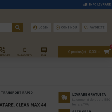
INFO LIVRARE
LOGIN
CONT NOU
FAVORITE
0 produs(e) - 0,00 lei
4100110
0740230170
Blog
TRANSPORT RAPID
LIVRARE GRATUITA
La comenzi de peste 550
ATARE, CLEAN MAX 44
lei fara TVA.
SI IN SEAP