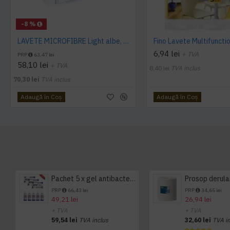
-8 %
LAVETE MICROFIBRE Light albe, 1 SET (40 BUC/ SET), Herzkraft
Fino Lavete Multifuncti
6,94 lei
+ TVA
PRP
63,47 lei
58,10 lei
+ TVA
8,40 lei
TVA inclus
70,30 lei
TVA inclus
Adaugă în Coş
Adaugă în Coş
Pachet 5 x gel antibacterian 50ml si 3 x Servetele antibacteriene 48 buc Hygienium
PRP
66,43 lei
PRP
34,65 lei
49,21 lei
26,94 lei
+ TVA
+ TVA
59,54 lei
TVA inclus
32,60 lei
TVA i