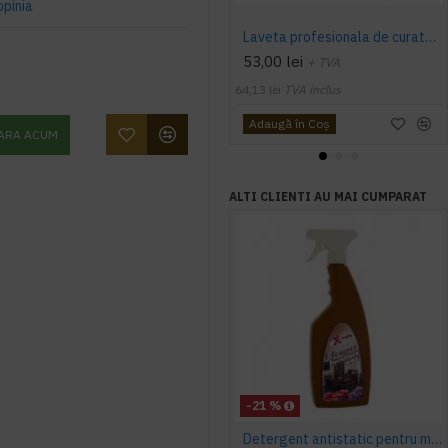
opinia
Laveta profesionala de curatare, Clean Max 44 m/ rola, Roz
53,00 lei
+ TVA
64,13 lei
TVA inclus
Adaugă în Coş
ARA ACUM
ALTI CLIENTI AU MAI CUMPARAT
-21 %
Detergent antistatic pentru mobila, AQAS, 750 ml