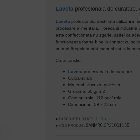
Laveta
profesionala de curatare, 
Laveta
profesionala destinata utilizarii in s
procesare alimentara, Horeca si industria 
este confectionata nu zgarie, astfel ca acea
functioneaza foarte bine in contact cu solve
putand fii spalata atat manual cat si la mas
Caracteristici:
Laveta
profesionala de curatare
Culoare: alb
Material: viscoza, poliester
Grosime: 55 g/ m2
Continut rola: 112 buc/ rola
Dimensiune: 39 x 23 cm
În Stoc
DISPONIBILITATE:
SANMRC.CP31001155
COD PRODUS: