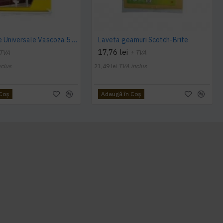
Fino Lavete Universale Vascoza 5 buc
Laveta geamuri Scotch-Brite
17,76 lei
 TVA
+ TVA
nclus
21,49 lei
TVA inclus
 Coş
Adaugă în Coş