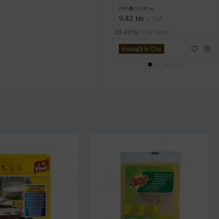
PRP
11,98 lei
9,42 lei
+ TVA
11,40 lei
TVA inclus
Adaugă în Coş