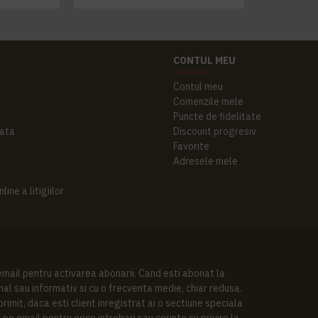
CONTUL MEU
Contul meu
Comenzile mele
Puncte de fidelitate
ata
Discount progresiv
Favorite
Adresele mele
ine a litigiilor
 email pentru activarea abonarii. Cand esti abonat la
al sau informativ si cu o frecventa medie, chiar redusa.
imit, daca esti client inregistrat ai o sectiune speciala