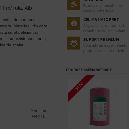
Produs disponibil si pe
44 m/ rola, Alb
www.e-licitatie.ro
CEL MAI MIC PRET
ervciiile de curatenie,
Ai gasit un pret mai mic?
usoara. Materialul din care
Promitem sa il echivalam.
sta curata eficient si
ntii. au rezistenta sporita,
SUPORT PREMIUM
ina de spalat.
Consulta un expert Sanito
pentru mai multe detalii
PRODUSE ASEMANATOARE
STOC
Mercator
Medical