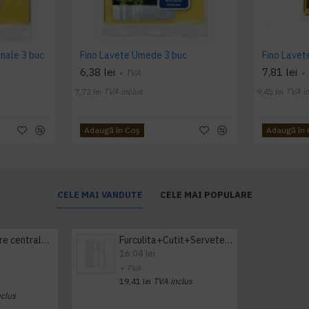
onale 3 buc
Fino Lavete Umede 3 buc
6,38 lei
7,81 lei
+ TVA
+
7,72 lei
TVA inclus
9,45 lei
TVA i
Adaugă în Coş
Adaugă în
CELE MAI VANDUTE
CELE MAI POPULARE
Prosop derulare centrala 1 pliu, 300 m Tork
Furculita+Cutit+Servetel 100buc/set
16,04 lei
+ TVA
19,41 lei
TVA inclus
nclus