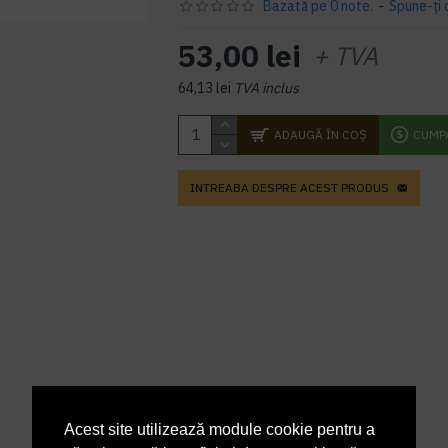
Bazată pe 0 note.
-
Spune-ţi 
53,00 lei
+ TVA
64,13 lei
TVA inclus
ADAUGĂ ÎN COŞ
CUMP
INTREABA DESPRE ACEST PRODUS
Acest site utilizează module cookie pentru a