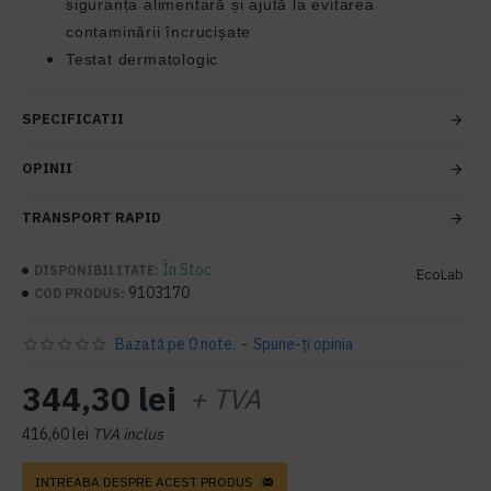
siguranța alimentară și ajută la evitarea
contaminării încrucișate
Testat dermatologic
SPECIFICATII
OPINII
TRANSPORT RAPID
În Stoc
DISPONIBILITATE:
EcoLab
9103170
COD PRODUS:
Bazată pe 0 note.
-
Spune-ţi opinia
344,30 lei
+ TVA
416,60 lei
TVA inclus
INTREABA DESPRE ACEST PRODUS