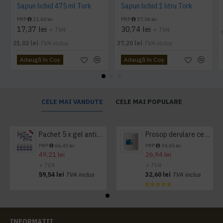
Sapun lichid 475 ml Tork
Sapun lichid 1 litru Tork
PRP
21,60 lei
PRP
37,06 lei
17,37 lei
30,74 lei
+ TVA
+ TVA
21,02 lei
TVA inclus
37,20 lei
TVA inclus
Adaugă în Coş
Adaugă în Coş
CELE MAI VANDUTE
CELE MAI POPULARE
Pachet 5 x gel antibacterian 50ml si 3 x Servetele antibacteriene 48 buc Hygienium
Prosop derulare centrala 1 pliu, 300 m Tork
PRP
66,43 lei
PRP
34,65 lei
49,21 lei
26,94 lei
+ TVA
+ TVA
59,54 lei
TVA inclus
32,60 lei
TVA inclus
INFORMATII