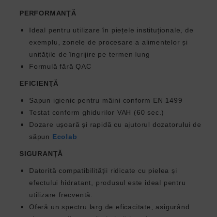
PERFORMANŢĂ
Ideal pentru utilizare în piețele instituționale, de
exemplu, zonele de procesare a alimentelor și
unitățile de îngrijire pe termen lung
Formulă fără QAC
EFICIENŢĂ
Sapun igienic pentru mâini conform EN 1499
Testat conform ghidurilor VAH (60 sec.)
Dozare ușoară și rapidă cu ajutorul dozatorului de
săpun
Ecolab
SIGURANŢĂ
Datorită compatibilității ridicate cu pielea și
efectului hidratant, produsul este ideal pentru
utilizare frecventă.
Oferă un spectru larg de eficacitate, asigurând