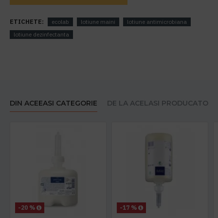
ETICHETE:
ecolab
lotiune maini
lotiune antimicrobiana
lotiune dezinfectanta
DIN ACEEASI CATEGORIE
DE LA ACELASI PRODUCATOR
-20 %
-17 %