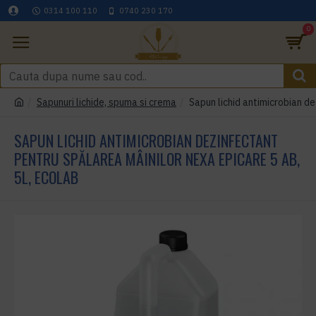
0314 100 110
0740 230 170
0
Sapunuri lichide, spuma si crema
Sapun lichid antimicrobian d
SAPUN LICHID ANTIMICROBIAN DEZINFECTANT
PENTRU SPĂLAREA MÂINILOR NEXA EPICARE 5 AB,
5L, ECOLAB