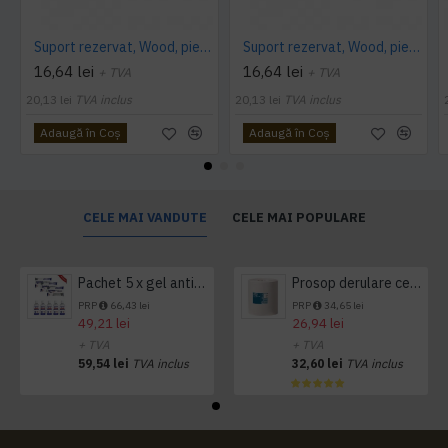
Suport rezervat, Wood, piele PU interior/exterior, lavabila, maro
Suport rezervat, Wood, piele PU interior/exterior, lavabila, bej
16,64 lei
16,64 lei
+ TVA
+ TVA
20,13 lei
TVA inclus
20,13 lei
TVA inclus
Adaugă în Coş
Adaugă în Coş
CELE MAI VANDUTE
CELE MAI POPULARE
Pachet 5 x gel antibacterian 50ml si 3 x Servetele antibacteriene 48 buc Hygienium
Prosop derulare centrala 1 pliu, 300 m Tork
PRP
66,43 lei
PRP
34,65 lei
49,21 lei
26,94 lei
+ TVA
+ TVA
59,54 lei
TVA inclus
32,60 lei
TVA inclus