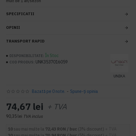
mult de 1 an/sezon
SPECIFICATII
OPINII
TRANSPORT RAPID
În Stoc
DISPONIBILITATE:
UNK3537016059
COD PRODUS:
UNIKA
Bazată pe 0 note.
-
Spune-ţi opinia
74,67 lei
+ TVA
90,35 lei
TVA inclus
10
sau mai multe la
72,43 RON / buc
(3% discount)
+ TVA
30
sau mai multe la
70,94 RON / buc
(5% discount)
+ TVA