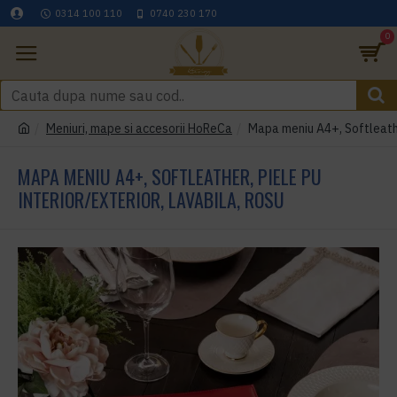
0314 100 110
0740 230 170
0
Meniuri, mape si accesorii HoReCa
Mapa meniu A4+, Softleather
MAPA MENIU A4+, SOFTLEATHER, PIELE PU
INTERIOR/EXTERIOR, LAVABILA, ROSU