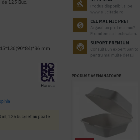
t de 125 Buc.
Produs disponibil si pe
www.e-licitatie.ro
CEL MAI MIC PRET
Ai gasit un pret mai mic?
Promitem sa il echivalam.
SUPORT PREMIUM
/145*136(90*84)*36 mm
Consulta un expert Sanito
pentru mai multe detalii
PRODUSE ASEMANATOARE
Horeca
opinia
 ml, 125 buc/set nu poate