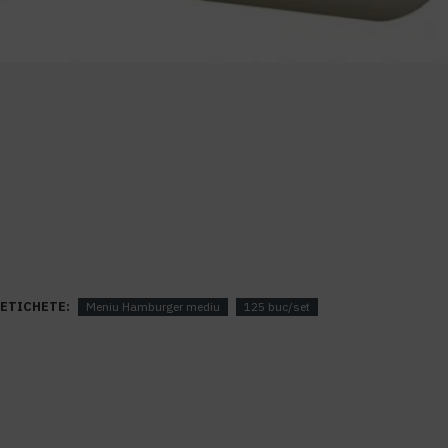
ETICHETE:
Meniu Hamburger mediu
125 buc/set