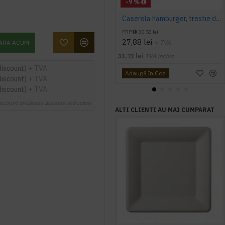
-9 %
Caserola hamburger, trestie de zahar, 15*15 cm, 50 buc/set
PRP
30,58 lei
27,88 lei
+ TVA
ARA ACUM
33,73 lei
TVA inclus
discount)
+ TVA
Adaugă în Coş
discount)
+ TVA
discount)
+ TVA
scount anuleaza aceasta reducere
ALTI CLIENTI AU MAI CUMPARAT