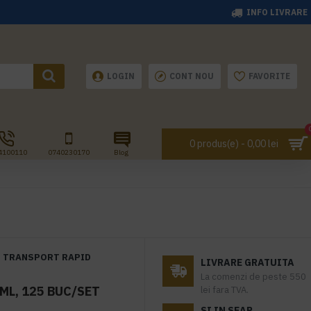
INFO LIVRARE
LOGIN
CONT NOU
FAVORITE
0 produs(e) - 0,00 lei
4100110
0740230170
Blog
TRANSPORT RAPID
LIVRARE GRATUITA
La comenzi de peste 550
ML, 125 BUC/SET
lei fara TVA.
SI IN SEAP