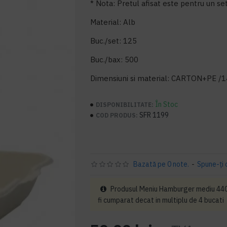
* Nota: Pretul afisat este pentru un se
Material: Alb
Buc./set: 125
Buc./bax: 500
Dimensiuni si material: CARTON+PE 
În Stoc
DISPONIBILITATE:
SFR 1199
COD PRODUS:
Bazată pe 0 note.
-
Spune-ţi 
Produsul Meniu Hamburger mediu 440
fi cumparat decat in multiplu de 4 bucati