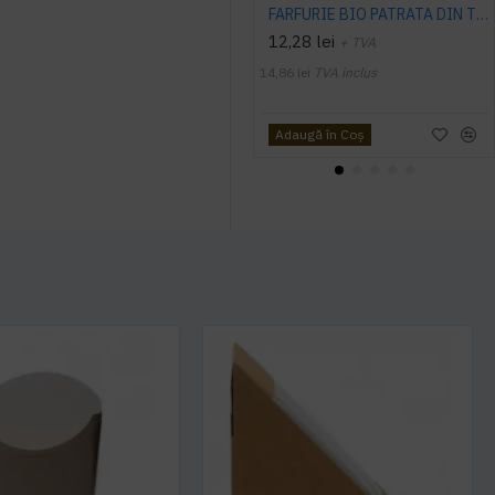
FARFURIE BIO PATRATA DIN TRESTIE DE ZAHAR 15 cm 50 buc/ set
12,28 lei
+ TVA
14,86 lei
TVA inclus
Adaugă în Coş