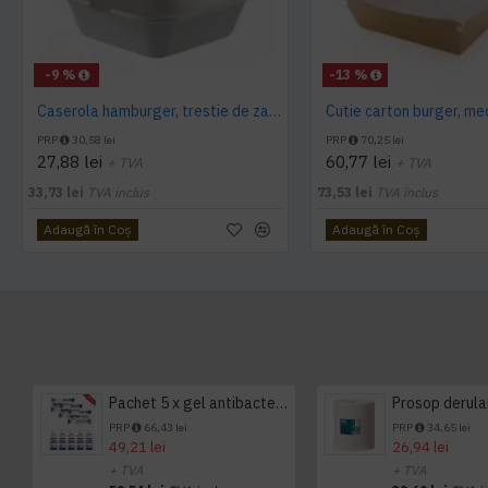
-9 %
-13 %
Caserola hamburger, trestie de zahar, 15*15 cm, 50 buc/set
PRP
30,58 lei
PRP
70,25 lei
27,88 lei
60,77 lei
+ TVA
+ TVA
33,73 lei
TVA inclus
73,53 lei
TVA inclus
Adaugă în Coş
Adaugă în Coş
Pachet 5 x gel antibacterian 50ml si 3 x Servetele antibacteriene 48 buc Hygienium
PRP
66,43 lei
PRP
34,65 lei
49,21 lei
26,94 lei
+ TVA
+ TVA