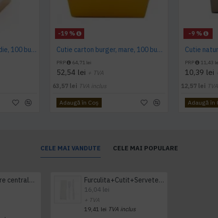
-19 %
-9 %
Cutie carton burger, medie, 100 buc/set
Cutie carton burger, mare, 100 buc/set
PRP
64,71 lei
PRP
11,43 le
52,54 lei
10,39 lei
+ TVA
63,57 lei
TVA inclus
12,57 lei
TVA
Adaugă în Coş
Adaugă în
CELE MAI VANDUTE
CELE MAI POPULARE
Prosop derulare centrala 1 pliu, 300 m Tork
Furculita+Cutit+Servetel 100buc/set
16,04 lei
+ TVA
19,41 lei
TVA inclus