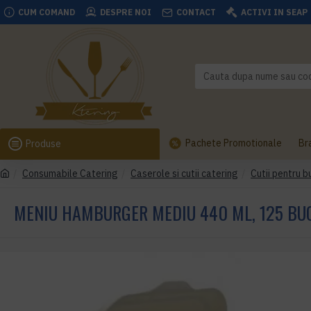
CUM COMAND
DESPRE NOI
CONTACT
ACTIVI IN SEAP
Pachete Promotionale
Br
Produse
Consumabile Catering
Caserole si cutii catering
Cutii pentru b
MENIU HAMBURGER MEDIU 440 ML, 125 BU