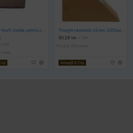
Cutie natur-kraft, medie, pentru cartofi prajiti, 108x94mm, 50 buc/set, 20 set/bax
Triunghi sandwich, 65 mm, 100 buc/set
80,18 lei
+ TVA
i
+ TVA
97,02 lei
TVA inclus
 inclus
 Coş
Adaugă în Coş