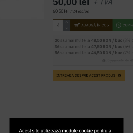
50,00 lei
+ TVA
60,50 lei
TVA inclus
ADAUGĂ ÎN COŞ
CUMP
20
sau mai multe la
48,50 RON / buc
(3% 
36
sau mai multe la
47,50 RON / buc
(5% 
56
sau mai multe la
46,50 RON / buc
(7% 
Cupoanele de di
INTREABA DESPRE ACEST PRODUS
Acest site utilizează module cookie pentru a