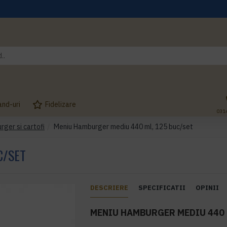
and-uri
Fidelizare
031
urger si cartofi
Meniu Hamburger mediu 440 ml, 125 buc/set
C/SET
DESCRIERE
SPECIFICATII
OPINII
MENIU HAMBURGER MEDIU 440 