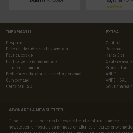
59,54 lei
TVA inclus
32,60 lei
TVA i
INFORMATII
EXTRA
Despre noi
Contact
Date de identificare ale societatii
Returnari
Politica cookie
Harta Site
Politica de confidentialitate
Cautare avans
Termeni si conditii
Producatori
Prelucrarea datelor cu caracter personal
ANPC
Cum comand
ANPC - SAL
Certificari ISO
Solutionarea onl
ABONARE LA NEWSLETTER
Dupa ce initiezi abonarea la newsletter-ul nostru iti vom trimite un
newsletter-ul nostru o sa primesti emailuri cu un caracter promotion