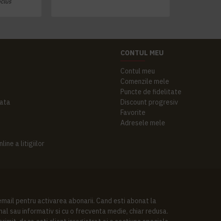
nclus
CONTUL MEU
Contul meu
Comenzile mele
Puncte de fidelitate
ata
Discount progresiv
Favorite
Adresele mele
ine a litigiilor
 email pentru activarea abonarii. Cand esti abonat la
al sau informativ si cu o frecventa medie, chiar redusa.