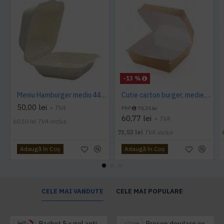
-13 %
Meniu Hamburger mediu 440 ml, 125 buc/set
Cutie carton burger, medie, 100 buc/set
50,00 lei
+ TVA
PRP
70,25 lei
60,77 lei
+ TVA
60,50 lei
TVA inclus
73,53 lei
TVA inclus
Adaugă în Coş
Adaugă în Coş
CELE MAI VANDUTE
CELE MAI POPULARE
Pachet 5 x gel antibacterian 50ml si 3 x Servetele antibacteriene 48 buc Hygienium
Prosop derulare centrala 1 pliu, 300 m Tork