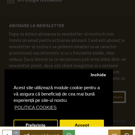
ABONARE LA NEWSLETTER
Dupa ce initiezi abonarea la newsletter-ul nostru iti vom
trimite un email pentru activarea abonarii. Cand esti abonat la
newsletter-ul nostru o sa primesti emailuri cu un caracter
promotional sau informativ si cu o frecventa medie, chiar
redusa. Daca doresti sa te dezabonezi poti urma linkul dintr-un
newsletter primit, daca esti client inregistrat ai o sectiune
speciala in contul tau in acest scop, si de asemenea ne poti
Inchide
contacta oricand pe email pentru orice intrebari sau cerinte cu
privire la datele tale personale.
Acest site utilizează module cookie pentru a
vă asigura că beneficiați de cea mai bună
Abonare
experiență pe site-ul nostru
POLITICA COOKIES
© 2019 Ktering.ro , Toate drepturile rezervate
Preferinte
Accept