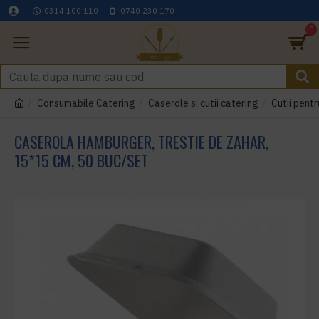
0314 100 110
0740 230 170
0
Consumabile Catering
Caserole si cutii catering
Cutii pentr
CASEROLA HAMBURGER, TRESTIE DE ZAHAR,
15*15 CM, 50 BUC/SET