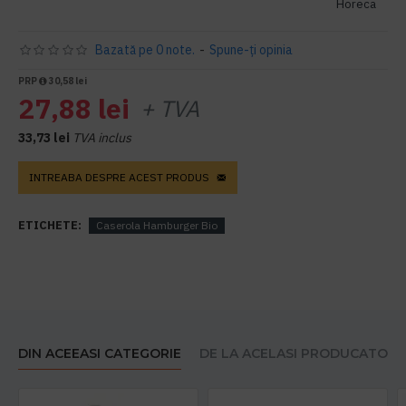
Horeca
Bazată pe 0 note.
-
Spune-ţi opinia
PRP
30,58 lei
27,88 lei
+ TVA
33,73 lei
TVA inclus
INTREABA DESPRE ACEST PRODUS
ETICHETE:
Caserola Hamburger Bio
DIN ACEEASI CATEGORIE
DE LA ACELASI PRODUCATOR