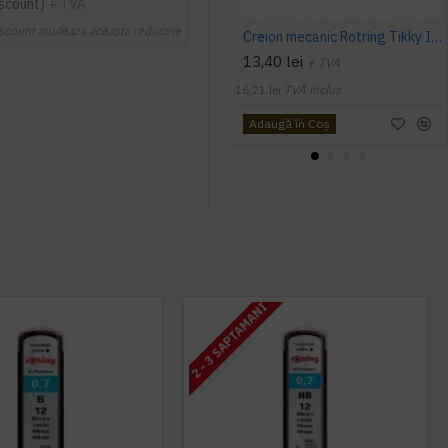
iscount)
+ TVA
scount anuleaza aceasta reducere
Creion mecanic Rotring Tikky III, mina 1 mm, negru
13,40 lei
+ TVA
16,21 lei
TVA inclus
Adaugă în Coş
2 - 3 SAPTAMANI