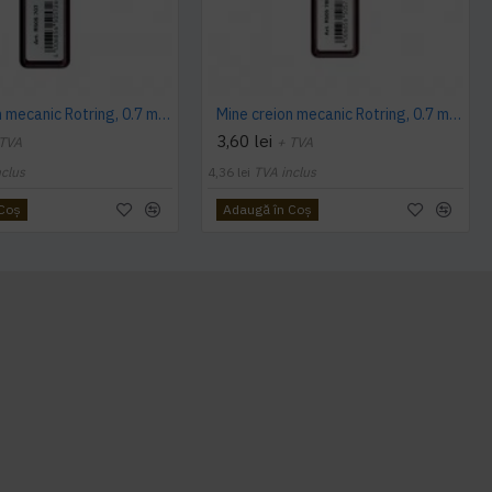
Mine creion mecanic Rotring, 0.7 mm , B, 12 bucati/cutie
Mine creion mecanic Rotring, 0.7 mm , HB, 12 bucati/cutie
3,60 lei
 TVA
+ TVA
nclus
4,36 lei
TVA inclus
 Coş
Adaugă în Coş