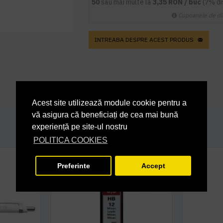
50
sau mai multe la
3,35 RON / buc
(7% d
Cupoanele de di
INTREABA DESPRE ACEST PRODUS
Acest site utilizează module cookie pentru a
vă asigura că beneficiați de cea mai bună
experiență pe site-ul nostru
POLITICA COOKIES
Preferinte
Accept