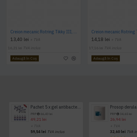
Creion mecanic Rotring Tikky III, mina 1 mm, negru
13,40 lei
14,18 lei
+ TVA
+ TVA
16,21 lei
TVA inclus
17,16 lei
TVA inclus
Adaugă în Coş
Adaugă în Coş
Pachet 5 x gel antibacterian 50ml si 3 x Servetele antibacteriene 48 buc Hygienium
PRP
66,43 lei
PRP
34,65 lei
49,21 lei
26,94 lei
+ TVA
+ TVA
59,54 lei
TVA inclus
32,60 lei
TVA i