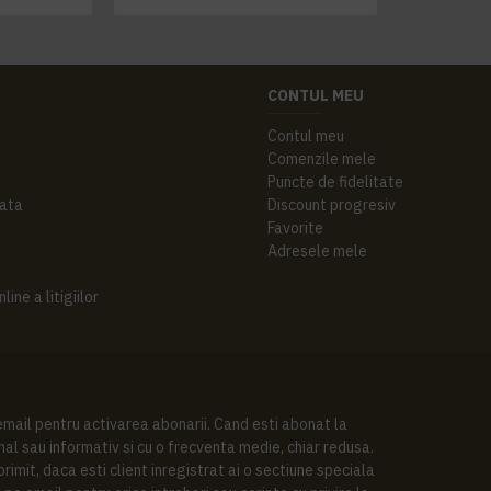
CONTUL MEU
Contul meu
Comenzile mele
Puncte de fidelitate
ata
Discount progresiv
Favorite
Adresele mele
ine a litigiilor
 email pentru activarea abonarii. Cand esti abonat la
al sau informativ si cu o frecventa medie, chiar redusa.
imit, daca esti client inregistrat ai o sectiune speciala