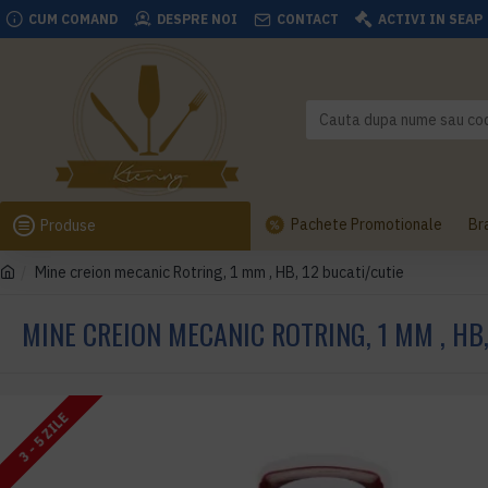
CUM COMAND
DESPRE NOI
CONTACT
ACTIVI IN SEAP
Pachete Promotionale
Br
Produse
Mine creion mecanic Rotring, 1 mm , HB, 12 bucati/cutie
MINE CREION MECANIC ROTRING, 1 MM , HB,
3 - 5 ZILE