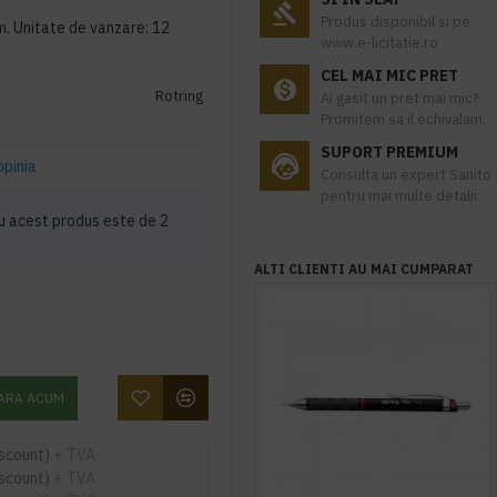
Produs disponibil si pe
m. Unitate de vanzare: 12
www.e-licitatie.ro
CEL MAI MIC PRET
Rotring
Ai gasit un pret mai mic?
Promitem sa il echivalam.
SUPORT PREMIUM
opinia
Consulta un expert Sanito
pentru mai multe detalii
 acest produs este de 2
ALTI CLIENTI AU MAI CUMPARAT
ARA ACUM
iscount)
+ TVA
iscount)
+ TVA