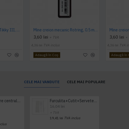
Creion mecanic Rotring Tikky III, mina 0.5 mm, alb
Mine creion mecanic Rotring, 0.5 mm , HB, 12 bucati/cutie
3,60 lei
3,60 lei
+ TVA
+
4,36 lei
TVA inclus
4,36 lei
TVA i
Adaugă în Coş
Adaugă în
CELE MAI VANDUTE
CELE MAI POPULARE
Prosop derulare centrala 1 pliu, 300 m Tork
Furculita+Cutit+Servetel 100buc/set
16,04 lei
+ TVA
19,41 lei
TVA inclus
nclus