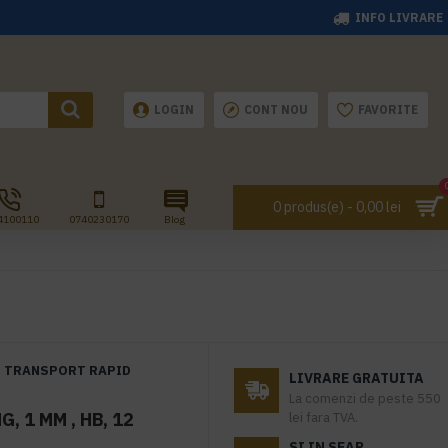
INFO LIVRARE
LOGIN
CONT NOU
FAVORITE
0 produs(e) - 0,00 lei
4100110
0740230170
Blog
TRANSPORT RAPID
LIVRARE GRATUITA
La comenzi de peste 550
, 1 MM , HB, 12
lei fara TVA.
SI IN SEAP