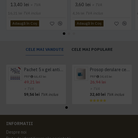
13,40 lei
3,60 lei
+ TVA
+ TVA
16,21 lei
TVA inclus
4,36 lei
TVA inclus
Adaugă în Coş
Adaugă în Coş
CELE MAI VANDUTE
CELE MAI POPULARE
Pachet 5 x gel antibacterian 50ml si 3 x Servetele antibacteriene 48 buc Hygienium
Prosop derulare centrala 1 pliu, 300 m Tork
PRP
66,43 lei
PRP
34,65 lei
49,21 lei
26,94 lei
+ TVA
+ TVA
59,54 lei
TVA inclus
32,60 lei
TVA inclus
INFORMATII
Despre noi