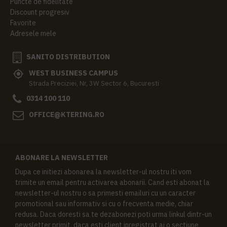
Puncte de fidelitate
Discount progresiv
Favorite
Adresele mele
SANITO DISTRIBUTION
WEST BUSINESS CAMPUS
Strada Preciziei, Nr, 3W Sector 6, Bucuresti
0314 100 110
OFFICE@KTERING.RO
ABONARE LA NEWSLETTER
Dupa ce initiezi abonarea la newsletter-ul nostru iti vom
trimite un email pentru activarea abonarii. Cand esti abonat la
newsletter-ul nostru o sa primesti emailuri cu un caracter
promotional sau informativ si cu o frecventa medie, chiar
redusa. Daca doresti sa te dezabonezi poti urma linkul dintr-un
newsletter primit, daca esti client inregistrat ai o sectiune