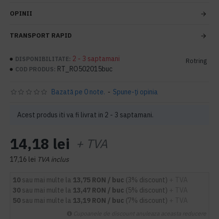
OPINII
TRANSPORT RAPID
2 - 3 saptamani
DISPONIBILITATE:
Rotring
RT_RO502015buc
COD PRODUS:
Bazată pe 0 note.
-
Spune-ţi opinia
Acest produs iti va fi livrat in 2 - 3 saptamani.
14,18 lei
+ TVA
17,16 lei
TVA inclus
10
sau mai multe la
13,75 RON / buc
(3% discount)
+ TVA
30
sau mai multe la
13,47 RON / buc
(5% discount)
+ TVA
50
sau mai multe la
13,19 RON / buc
(7% discount)
+ TVA
Cupoanele de discount anuleaza aceasta reducere