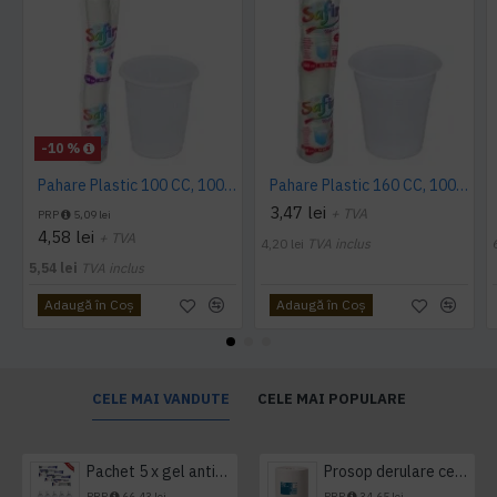
-10 %
Pahare Plastic 100 CC, 100 buc/set
Pahare Plastic 160 CC, 100 buc/set
3,47 lei
+ TVA
PRP
5,09 lei
4,58 lei
+ TVA
4,20 lei
TVA inclus
5,54 lei
TVA inclus
Adaugă în Coş
Adaugă în Coş
CELE MAI VANDUTE
CELE MAI POPULARE
Pachet 5 x gel antibacterian 50ml si 3 x Servetele antibacteriene 48 buc Hygienium
Prosop derulare centrala 1 pliu, 300 m Tork
PRP
66,43 lei
PRP
34,65 lei