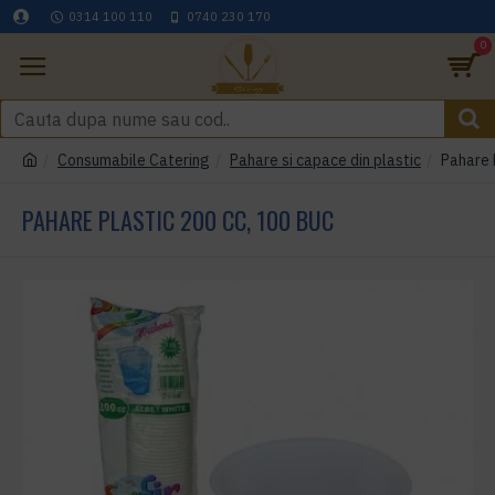
0314 100 110
0740 230 170
0
Consumabile Catering
Pahare si capace din plastic
Pahare 
PAHARE PLASTIC 200 CC, 100 BUC