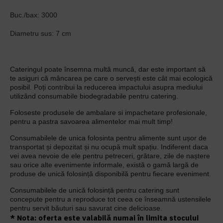
Buc./bax: 3000
Diametru sus: 7 cm
Cateringul poate însemna multă muncă, dar este important să
te asiguri că mâncarea pe care o servești este cât mai ecologică
posibil. Poți contribui la reducerea impactului asupra mediului
utilizând consumabile biodegradabile pentru catering.
Foloseste produsele de ambalare si impachetare profesionale,
pentru a pastra savoarea alimentelor mai mult timp!
Consumabilele de unica folosinta pentru alimente sunt ușor de
transportat și depozitat și nu ocupă mult spațiu. Indiferent daca
vei avea nevoie de ele pentru petreceri, grătare, zile de naștere
sau orice alte evenimente informale, există o gamă largă de
produse de unică folosință disponibilă pentru fiecare eveniment.
Consumabilele de unică folosință pentru catering sunt
concepute pentru a reproduce tot ceea ce înseamnă ustensilele
pentru servit băuturi sau savurat cine delicioase.
* Nota: oferta este valabilă numai în limita stocului