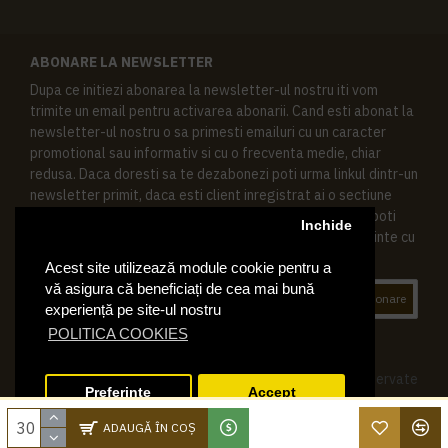
ABONARE LA NEWSLETTER
Dupa ce initiezi abonarea la newsletter-ul nostru iti vom
trimite un email pentru activarea abonarii. Cand esti abonat la
newsletter-ul nostru o sa primesti emailuri cu un caracter
promotional sau informativ si cu o frecventa medie, chiar
redusa. Daca doresti sa te dezabonezi poti urma linkul dintr-un
newsletter primit, daca esti client inregistrat ai o sectiune
speciala in contul tau in acest scop, si de asemenea ne poti
Inchide
contacta oricand pe email pentru orice intrebari sau cerinte cu
privire la datele tale personale.
Acest site utilizează module cookie pentru a
vă asigura că beneficiați de cea mai bună
Abonare
experiență pe site-ul nostru
POLITICA COOKIES
© 2019 Ktering.ro , Toate drepturile rezervate
Preferinte
Accept
ADAUGĂ ÎN COŞ