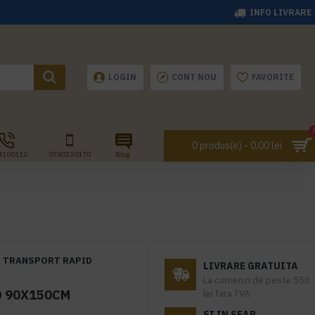
INFO LIVRARE
LOGIN
CONT NOU
FAVORITE
0 produs(e) - 0,00 lei
4100110
0740230170
Blog
TRANSPORT RAPID
LIVRARE GRATUITA
La comenzi de peste 550
D 90X150CM
lei fara TVA.
SI IN SEAP