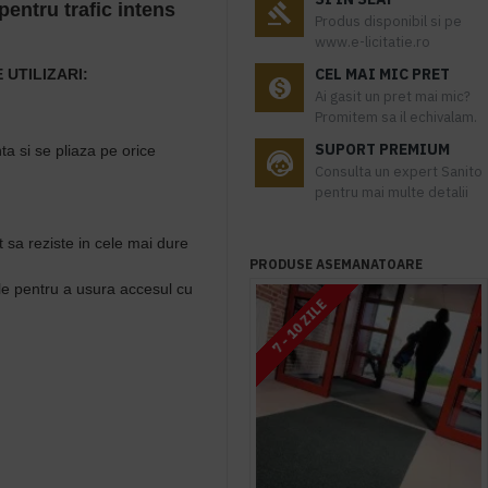
pentru trafic intens
Produs disponibil si pe
www.e-licitatie.ro
CEL MAI MIC PRET
UTILIZARI:
Ai gasit un pret mai mic?
Promitem sa il echivalam.
SUPORT PREMIUM
a si se pliaza pe orice
Consulta un expert Sanito
pentru mai multe detalii
t sa reziste in cele mai dure
PRODUSE ASEMANATOARE
le pentru a usura accesul cu
7 - 10 ZILE