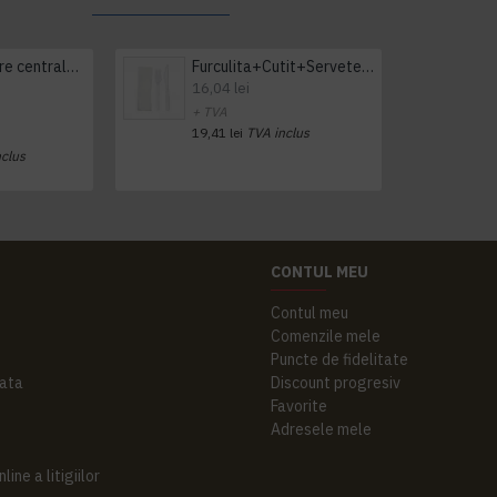
Prosop derulare centrala 1 pliu, 300 m Tork
Furculita+Cutit+Servetel 100buc/set
16,04 lei
+ TVA
19,41 lei
TVA inclus
nclus
CONTUL MEU
Contul meu
Comenzile mele
Puncte de fidelitate
ata
Discount progresiv
Favorite
Adresele mele
ine a litigiilor