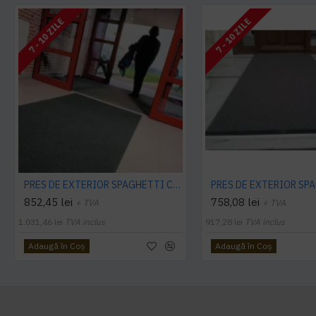
7 - 10 ZILE
7 - 10 ZILE
PRES DE EXTERIOR SPAGHETTI CITI 10 MM, CU STRAT SUPORT
852,45 lei
758,08 lei
+ TVA
+ TVA
1.031,46 lei
TVA inclus
917,28 lei
TVA inclus
Adaugă în Coş
Adaugă în Coş