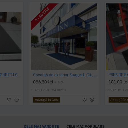
7 - 10 ZILE
PRES DE EXTERIOR SPAGHETTI CITI 14 MM, FARA STRAT SUPORT, CARBUNE
Covoras de exterior Spagetti Citi, 16 mm, cu strat suport
886,88 lei
181,00 le
+ TVA
1.073,12 lei
TVA inclus
219,01 lei
TVA
Adaugă în Coş
Adaugă în
CELE MAI VANDUTE
CELE MAI POPULARE