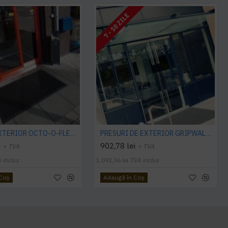
7 - 10 ZILE
PRES DE EXTERIOR OCTO-O-FLEX, cu rampa perimetrala
PRESURI DE EXTERIOR GRIPWALKER
i
902,78 lei
+ TVA
+ TVA
 inclus
1.092,36 lei
TVA inclus
 Coş
Adaugă în Coş