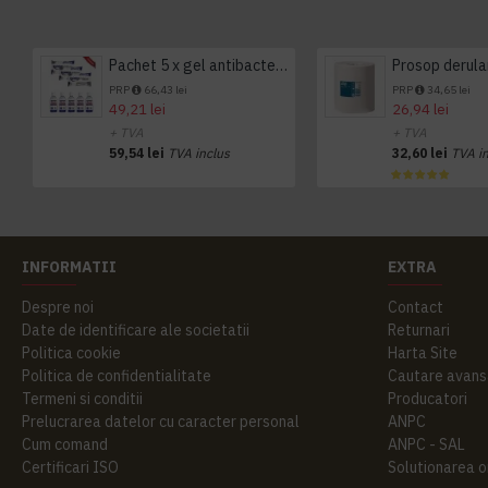
Pachet 5 x gel antibacterian 50ml si 3 x Servetele antibacteriene 48 buc Hygienium
PRP
66,43 lei
PRP
34,65 lei
49,21 lei
26,94 lei
+ TVA
+ TVA
59,54 lei
TVA inclus
32,60 lei
TVA i
INFORMATII
EXTRA
Despre noi
Contact
Date de identificare ale societatii
Returnari
Politica cookie
Harta Site
Politica de confidentialitate
Cautare avans
Termeni si conditii
Producatori
Prelucrarea datelor cu caracter personal
ANPC
Cum comand
ANPC - SAL
Certificari ISO
Solutionarea onl