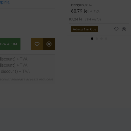
opinia
PRP
89,00 lei
68,79 lei
+ TVA
83,24 lei
TVA inclus
Adaugă în Coş
ARA ACUM
discount)
+ TVA
discount)
+ TVA
 discount)
+ TVA
scount anuleaza aceasta reducere