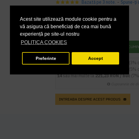
Bazată pe 3 note.
-
Spune-ţi 
PRP
297,35 lei
237,88 lei
Acest site utilizează module cookie pentru a
+ TVA
vă asigura că beneficiați de cea mai bună
287,83 lei
TVA inclus
experiență pe site-ul nostru
POLITICA COOKIES
ADAUGĂ ÎN COŞ
CUMP
Preferinte
Accept
5
sau mai multe la
230,74 RON / buc
(3% 
9
sau mai multe la
225,99 RON / buc
(5% 
14
sau mai multe la
221,23 RON / buc
(7%
Cupoanele de di
INTREABA DESPRE ACEST PRODUS