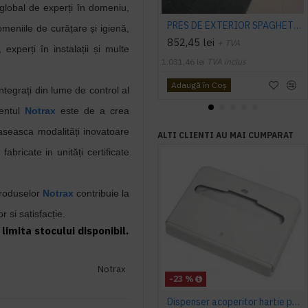
 global de experți în domeniu,
PRES DE EXTERIOR SPAGHETTI CITI 10 MM, CU STRAT SUPORT
eniile de curățare și igienă,
852,45 lei
+ TVA
, experți în instalații și multe
1.031,46 lei
TVA inclus
Adaugă în Coş
ntegrați din lume de control al
mentul
Notrax
este de a crea
aseasca modalități inovatoare
ALTI CLIENTI AU MAI CUMPARAT
fabricate in unități certificate
produselor
Notrax
contribuie la
r si satisfacție.
limita stocului disponibil.
Notrax
-23 %
Dispenser acoperitor hartie pentru colac WC, Tork