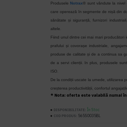
Produsele
Notrax
® sunt vândute la nivel
care operează în segmente de nișă din dom
sănătate și siguranță, furnizori industriali
altele.
Fiind unul dintre cei mai mari producători i
prafului și covorașe industriale, angaja
produse de calitate și de a continua sa g
de a servi clienții. In plus, produsele sunt 
ISO.
De la condiții uscate la umede, utilizarea 
creșterea productivității, confortul angajațilo
* Nota: oferta este valabilă numai în 
În Stoc
DISPONIBILITATE:
565S0035BL
COD PRODUS: