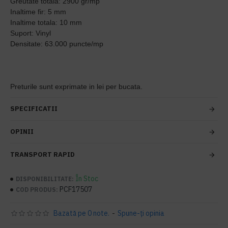
Greutate totala: 2900 gr/mp
Inaltime fir: 5 mm
Inaltime totala: 10 mm
Suport: Vinyl
Densitate: 63.000 puncte/mp
Preturile sunt exprimate in lei per bucata.
SPECIFICATII
OPINII
TRANSPORT RAPID
În Stoc
DISPONIBILITATE:
PCF17507
COD PRODUS:
Bazată pe 0 note.
-
Spune-ţi opinia