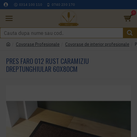
0314 100 110
0740 230 170
0
Covorase Profesionale
Covorase de interior profesionale
P
PRES FARO 012 RUST CARAMIZIU
DREPTUNGHIULAR 60X80CM