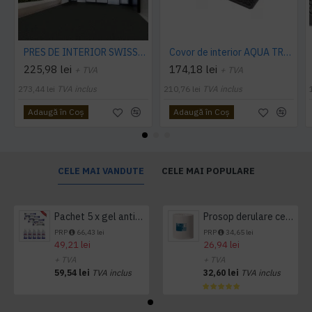
PRES DE INTERIOR SWISSLON CLASSIC, NOTRAX
Covor de interior AQUA TRAP
225,98 lei
174,18 lei
+ TVA
+ TVA
273,44 lei
TVA inclus
210,76 lei
TVA inclus
Adaugă în Coş
Adaugă în Coş
CELE MAI VANDUTE
CELE MAI POPULARE
Pachet 5 x gel antibacterian 50ml si 3 x Servetele antibacteriene 48 buc Hygienium
Prosop derulare centrala 1 pliu, 300 m Tork
PRP
66,43 lei
PRP
34,65 lei
49,21 lei
26,94 lei
+ TVA
+ TVA
59,54 lei
TVA inclus
32,60 lei
TVA inclus