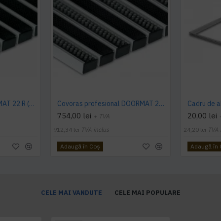
Preș profesional DOORMAT 22 R (cauciuc)
Covoras profesional DOORMAT 22 RB (cauciuc si perie)
754,00 lei
20,00 lei
+ TVA
912,34 lei
TVA inclus
24,20 lei
TVA 
Adaugă în Coş
Adaugă în
CELE MAI VANDUTE
CELE MAI POPULARE