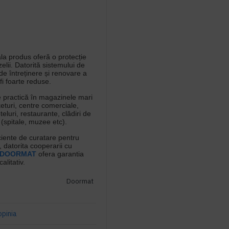
la produs oferă o protecție
elii. Datorită sistemului de
 de întreținere și renovare a
fi foarte reduse.
e practică în magazinele mari
eturi, centre comerciale,
teluri, restaurante, clădiri de
e (spitale, muzee etc).
ciente de curatare pentru
datorita cooperarii cu
DOORMAT
ofera garantia
alitativ.
Doormat
opinia