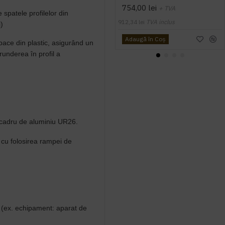
754,00 lei
+ TVA
spatele profilelor din
912,34 lei
TVA inclus
)
Adaugă în Coş
ace din plastic, asigurând un
trunderea
î
n profil a
 cadru de aluminiu UR26.
cu folosirea rampei de
e (ex. echipament:
aparat de