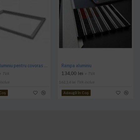
Cadru de aluminiu pentru covoras profesional Doormat
Rampa aluminiu
134,00 lei
+ TVA
+ TVA
inclus
162,14 lei
TVA inclus
 Coş
Adaugă în Coş