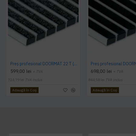
Preș profesional DOORMAT 22 T (textil)
599,00 lei
698,00 lei
+ TVA
+ TVA
724,79 lei
TVA inclus
844,58 lei
TVA inclus
Adaugă în Coş
Adaugă în Coş