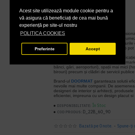
Acest site utilizează module cookie pentru a
vă asigura că beneficiați de cea mai bună
Despre produsele
DOORMAT
experiență pe site-ul nostru
POLITICA COOKIES
Sistemul de preșuri cu structura profesiona
foarte eficientă împotriva murdăriei și umez
curățare profesional
DOORMAT
, costurile
podelelor distruse de umiditate și nisip pot 
Preferinte
Accept
Covorașele
DOORMAT
au o largă aplicați
cu intensitate mare de utilizare (supermark
bănci, gări, aeroporturi), spații mai mici (ho
birouri) precum și clădiri de servicii public
Brand-ul
DOORMAT
garanteaza solutii efi
nevoile mai multe companii. De asemenea, 
designeri de interior și arhitecți, produsele
eficientei, impreuna cu un design placut si c
În Stoc
DISPONIBILITATE:
D_22B_60_90
COD PRODUS:
Bazată pe 0 note.
-
Spune-ţi 