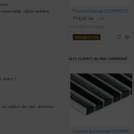
xtrem.
Pres profesional DOORMAT17B (perie)
niversităţi, clădiri
publice,
774,00 lei
+ TVA
936,54 lei
TVA inclus
Adaugă în Coş
ALTI CLIENTI AU MAI CUMPARAT
ri, maro )
 cu cabluri din oț
el, diametru
Covoras profesional DOORMAT 22 RB (cauciuc si perie)