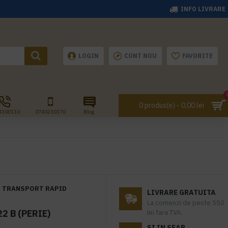
INFO LIVRARE
LOGIN
CONT NOU
FAVORITE
0 produs(e) - 0,00 lei
4100110
0740230170
Blog
TRANSPORT RAPID
LIVRARE GRATUITA
La comenzi de peste 550
2 B (PERIE)
lei fara TVA.
SI IN SEAP