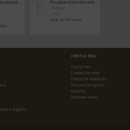
Prosop derulare centrala 1 pliu, 300 m Tork
Furculita+Cutit+Servetel 100buc/set
16,04 lei
+ TVA
19,41 lei
TVA inclus
nclus
CONTUL MEU
Contul meu
Comenzile mele
Puncte de fidelitate
ata
Discount progresiv
Favorite
Adresele mele
ine a litigiilor