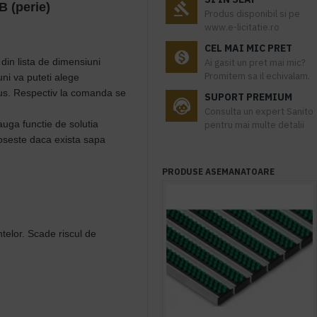
B (perie)
Produs disponibil si pe
www.e-licitatie.ro
CEL MAI MIC PRET
 din lista de dimensiuni
Ai gasit un pret mai mic?
Promitem sa il echivalam.
ni va puteti alege
dus. Respectiv la comanda se
SUPORT PREMIUM
Consulta un expert Sanito
auga functie de solutia
pentru mai multe detalii
oseste daca exista sapa
PRODUSE ASEMANATOARE
telor. Scade riscul de