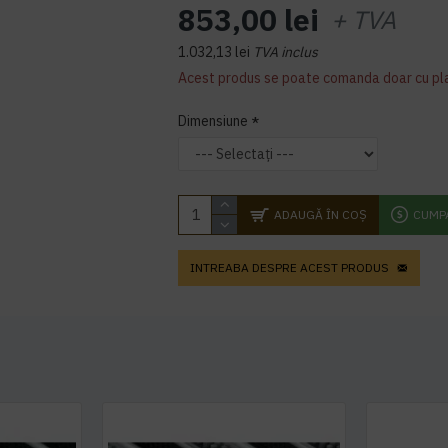
853,00 lei
+ TVA
1.032,13 lei
TVA inclus
Acest produs se poate comanda doar cu pl
Dimensiune
ADAUGĂ ÎN COŞ
CUMP
INTREABA DESPRE ACEST PRODUS