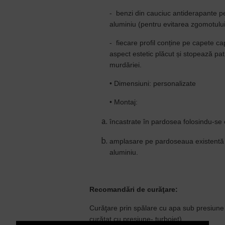
- benzi din cauciuc antiderapante pe 
aluminiu (pentru evitarea zgomotului
- fiecare profil con
ț
ine pe ca
pete cap
aspect estetic plăcut ș
i stopeaz
ă
pa
murd
ă
riei.
•
Dimensiuni: personalizate
•
Montaj:
încastrate în pardosea
folosindu-se
amplasare pe pardoseaua existentă 
aluminiu.
Recomandări de curăţare:
Curăţare prin spălare cu apa sub presiun
cur
ăța
t cu presiune- turbojet)