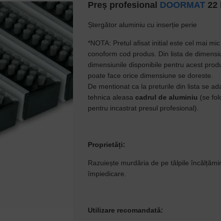
Preș profesional
DOORMAT
22 
Șter
gă
tor aluminiu cu inser
ț
ie perie
*NOTA: Pretul afisat initial este cel mai mic
conoform cod produs. Din lista de dimensiu
dimensiunile disponibile pentru acest pro
poate face orice dimensiune se doreste.
De mentionat ca la preturile din lista se ad
tehnica aleasa
cadrul de aluminiu
(se fol
pentru incastrat presul profesional).
Proprietăț
i:
Razuiește murdăria de pe tălpile încălță
min
împiedicare.
Utilizare recomandată: