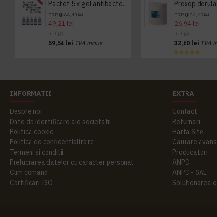
Pachet 5 x gel antibacterian 50ml si 3 x Servetele antibacteriene 48 buc Hygienium
PRP
66,43 lei
PRP
34,65 lei
49,21 lei
26,94 lei
+ TVA
+ TVA
59,54 lei
TVA inclus
32,60 lei
TVA i
INFORMATII
EXTRA
Despre noi
Contact
Date de identificare ale societatii
Returnari
Politica cookie
Harta Site
Politica de confidentialitate
Cautare avans
Termeni si conditii
Producatori
Prelucrarea datelor cu caracter personal
ANPC
Cum comand
ANPC - SAL
Certificari ISO
Solutionarea onl