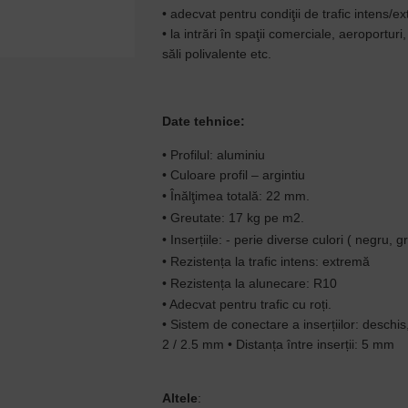
• adecvat pentru condiţii de
trafic intens/e
• la intrări în spaţii comerciale
,
aeroporturi, u
săli polivalente etc.
Date tehnice:
•
Profilul: aluminiu
•
Culoare profil
– argintiu
• Înălţimea totală: 22 mm.
• Greutate: 17 kg pe m2.
• Inserț
iile: - perie diverse culori ( negru, g
• Rezistența la trafic intens: extremă
• Rezistenț
a la alunecare: R10
•
Adecvat pentru tra
fic cu roț
i.
• Sistem de conectare a inserț
iilor:
deschis,
2 / 2.5 mm
• Distanța între inserț
ii: 5 mm
Altele
: