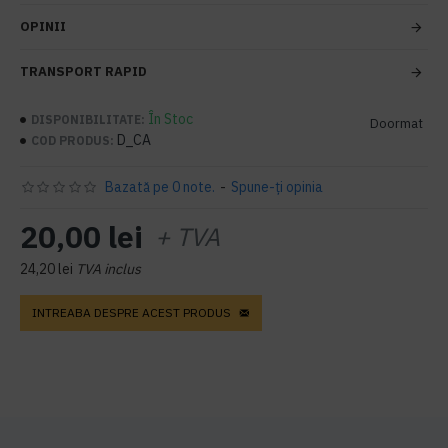
OPINII
TRANSPORT RAPID
În Stoc
DISPONIBILITATE:
Doormat
D_CA
COD PRODUS:
Bazată pe 0 note.
-
Spune-ţi opinia
20,00 lei
+ TVA
24,20 lei
TVA inclus
INTREABA DESPRE ACEST PRODUS