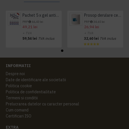
Pachet 5 x gel antibacterian 50ml si 3 x Servetele antibacteriene 48 buc Hygienium
Prosop derulare centrala 1 pliu, 300 m Tork
PRP
66,43 lei
PRP
34,65 lei
49,21 lei
26,94 lei
+ TVA
+ TVA
59,54 lei
TVA inclus
32,60 lei
TVA inclus
INFORMATII
Despre noi
Date de identificare ale societatii
Politica cookie
Politica de confidentialitate
Termeni si conditii
Prelucrarea datelor cu caracter personal
Cum comand
Certificari ISO
EXTRA