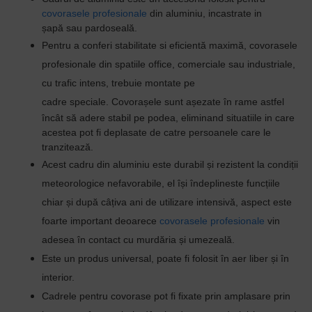
covorasele profesionale
din aluminiu, incastrate in
ș
apă sau pardoseală.
Pentru a conferi stabilitate si eficientă maximă, covorasele
profesionale din spatiile office, comerciale sau industriale,
cu trafic intens,
trebuie montate pe
cadre
speciale.
Covorașele sunt așezate în rame astfel
încât să adere stabil pe podea,
eliminand situatiile in care
acestea pot fi deplasate de catre persoanele care le
tranzitează.
Acest cadru din aluminiu este durabil și rezistent la condiții
meteorologice nefavorabile, el
își îndeplineste funcțiile
chiar și după câțiva ani de utilizare intensivă
, aspect este
foarte important deoarece
covorasele profesionale
vin
adesea în contact cu murdăria și umezeală.
Este un produs universal, poate fi folosit în aer liber și în
interior.
Cadrele pentru covorase pot fi fixate prin amplasare prin