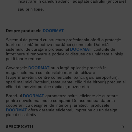
incastrare în caneluri adânci, adaptate cadrului (ancorare)
sau prin lipire.
Despre produsele
DOORMAT
Sistemul de preșuri cu structura profesionala oferă o protecție
foarte eficientă împotriva murdăriei și umezelii. Datorită
sistemului de curățare profesional
DOORMAT
, costurile de
întreținere și renovare a podelelor distruse de umiditate și nisip
pot fi foarte reduse.
Covorașele
DOORMAT
au o largă aplicație practică în
magazinele mari cu intensitate mare de utilizare
(supermarketuri, centre comerciale, bănci, gări, aeroporturi),
spații mai mici (hoteluri, restaurante, clădiri de birouri) precum și
clădiri de servicii publice (spitale, muzee etc).
Brand-ul
DOORMAT
garanteaza solutii eficiente de curatare
pentru nevoile mai multe companii. De asemenea, datorita
cooperarii cu designeri de interior și arhitecți, produsele
DOORMAT
ofera garantia eficientei, impreuna cu un design
placut si calitativ.
SPECIFICATII