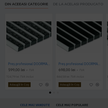
DIN ACEEASI CATEGORIE
DE LA ACELASI PRODUCATOR
Preș profesional DOORMAT 22 T (textil)
Preș profesional DOORMAT 22 R (cauciuc)
599,00 lei
698,00 lei
+ TVA
+ TVA
724,79 lei
TVA inclus
844,58 lei
TVA inclus
Adaugă în Coş
Adaugă în Coş
CELE MAI VANDUTE
CELE MAI POPULARE