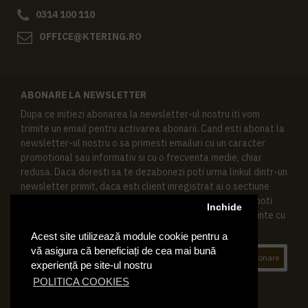
0314 100 110
OFFICE@KTERING.RO
ABONARE LA NEWSLETTER
Dupa ce initiezi abonarea la newsletter-ul nostru iti vom
trimite un email pentru activarea abonarii. Cand esti abonat la
newsletter-ul nostru o sa primesti emailuri cu un caracter
promotional sau informativ si cu o frecventa medie, chiar
redusa. Daca doresti sa te dezabonezi poti urma linkul dintr-un
newsletter primit, daca esti client inregistrat ai o sectiune
speciala in contul tau in acest scop, si de asemenea ne poti
Inchide
contacta oricand pe email pentru orice intrebari sau cerinte cu
privire la datele tale personale.
Acest site utilizează module cookie pentru a
vă asigura că beneficiați de cea mai bună
Abonare
experiență pe site-ul nostru
POLITICA COOKIES