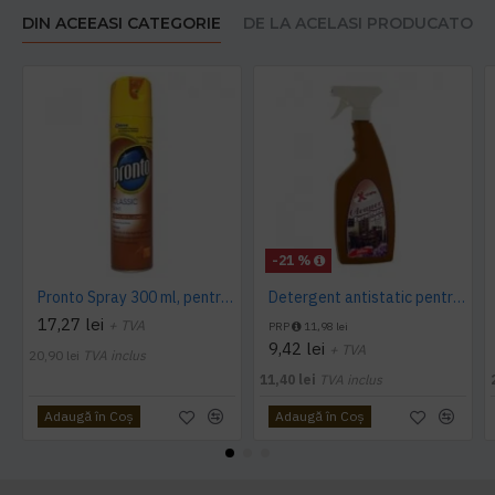
DIN ACEEASI CATEGORIE
DE LA ACELASI PRODUCATOR
-21 %
Pronto Spray 300 ml, pentru mobila
Detergent antistatic pentru mobila, AQAS, 750 ml
17,27 lei
+ TVA
PRP
11,98 lei
9,42 lei
+ TVA
20,90 lei
TVA inclus
11,40 lei
TVA inclus
Adaugă în Coş
Adaugă în Coş