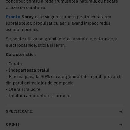
conceput pentru a reda frumusetea naturala, cu fiecare
ocazie de curatenie.
Pronto
Spray
este singurul produs pentru curatarea
suprafetelor, propulsat cu aer si avand impact redus
asupra mediului.
Se poate utiliza pe granit, metal, aparate electronice si
electrocasnice, sticla si lemn.
Caracteristici:
- Curata
- Indeparteaza praful
- Elimina pana la 90% din alergenii aflati in praf, proveniti
din parul animalelor de companie
- Ofera stralucire
- Inlatura amprentele si urmele
SPECIFICATII
OPINII