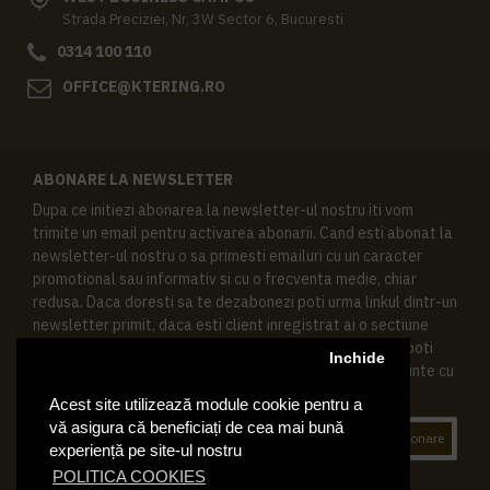
Strada Preciziei, Nr, 3W Sector 6, Bucuresti
0314 100 110
OFFICE@KTERING.RO
ABONARE LA NEWSLETTER
Dupa ce initiezi abonarea la newsletter-ul nostru iti vom
trimite un email pentru activarea abonarii. Cand esti abonat la
newsletter-ul nostru o sa primesti emailuri cu un caracter
promotional sau informativ si cu o frecventa medie, chiar
redusa. Daca doresti sa te dezabonezi poti urma linkul dintr-un
newsletter primit, daca esti client inregistrat ai o sectiune
speciala in contul tau in acest scop, si de asemenea ne poti
Inchide
contacta oricand pe email pentru orice intrebari sau cerinte cu
privire la datele tale personale.
Acest site utilizează module cookie pentru a
vă asigura că beneficiați de cea mai bună
Abonare
experiență pe site-ul nostru
POLITICA COOKIES