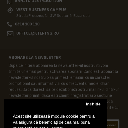
SANITO DISTRIBUTION
WEST BUSINESS CAMPUS
Strada Preciziei, Nr, 3W Sector 6, Bucuresti
0314 100 110
OFFICE@KTERING.RO
ABONARE LA NEWSLETTER
Dupa ce initiezi abonarea la newsletter-ul nostru iti vom
trimite un email pentru activarea abonarii. Cand esti abonat la
newsletter-ul nostru o sa primesti emailuri cu un caracter
promotional sau informativ si cu o frecventa medie, chiar
redusa. Daca doresti sa te dezabonezi poti urma linkul dintr-un
newsletter primit, daca esti client inregistrat ai o sectiune
speciala in contul tau in acest scop, si de asemenea ne poti
Inchide
contacta oricand pe email pentru orice intrebari sau cerinte cu
privire la datele tale personale.
Acest site utilizează module cookie pentru a
vă asigura că beneficiați de cea mai bună
Abonare