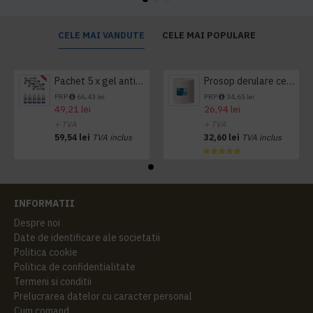
CELE MAI VANDUTE
CELE MAI POPULARE
Pachet 5 x gel antibacterian 50ml si 3 x Servetele antibacteriene 48 buc Hygienium
Prosop derulare centrala 1 pliu, 300 m Tork
PRP
66,43 lei
PRP
34,65 lei
49,21 lei
26,94 lei
+ TVA
+ TVA
59,54 lei
TVA inclus
32,60 lei
TVA inclus
INFORMATII
Despre noi
Date de identificare ale societatii
Politica cookie
Politica de confidentialitate
Termeni si conditii
Prelucrarea datelor cu caracter personal
Cum comand