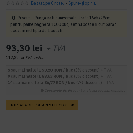
Bazată pe 0 note.
-
Spune-ţi opinia
Produsul Punga natur universala, kraft 16x6x28cm,
pentru paine bagheta 1000 buc/ set nu poate fi cumparat
decat in multiplu de 1 bucati
93,30 lei
+ TVA
112,89 lei
TVA inclus
5
sau mai multe la
90,50 RON / buc
(3% discount)
+ TVA
9
sau mai multe la
88,63 RON / buc
(5% discount)
+ TVA
14
sau mai multe la
86,77 RON / buc
(7% discount)
+ TVA
Cupoanele de discount anuleaza aceasta reducere
INTREABA DESPRE ACEST PRODUS