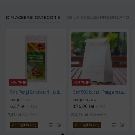
DIN ACEEASI CATEGORIE
DE LA ACELASI PRODUCATOR
-26 %
-13 %
Fino Pungi Sandvisuri Hartie 40buc
Set 500 bucati, Punga transport, hartie alba, fara maner, 25x11x28.5cm
PRP
8,33 lei
PRP
201,60 lei
6,17 lei
176,00 lei
+ TVA
+ TVA
7,47 lei
TVA inclus
212,96 lei
TVA inclus
Adaugă în Coş
Adaugă în Coş