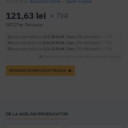
Bazată pe 0 note.
-
Spune-ţi opinia
121,63 lei
+ TVA
147,17 lei
TVA inclus
10
sau mai multe la
117,98 RON / buc
(3% discount)
+ TVA
30
sau mai multe la
115,55 RON / buc
(5% discount)
+ TVA
50
sau mai multe la
113,12 RON / buc
(7% discount)
+ TVA
Cupoanele de discount anuleaza aceasta reducere
INTREABA DESPRE ACEST PRODUS
DE LA ACELASI PRODUCATOR