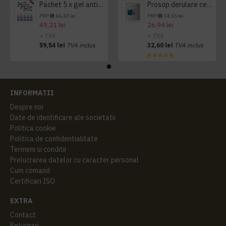
Pachet 5 x gel antibacterian 50ml si 3 x Servetele antibacteriene 48 buc Hygienium
Prosop derulare centrala 1 pliu, 300 m Tork
PRP
66,43 lei
PRP
34,65 lei
49,21 lei
26,94 lei
+ TVA
+ TVA
59,54 lei
TVA inclus
32,60 lei
TVA inclus
INFORMATII
Despre noi
Date de identificare ale societatii
Politica cookie
Politica de confidentialitate
Termeni si conditii
Prelucrarea datelor cu caracter personal
Cum comand
Certificari ISO
EXTRA
Contact
Returnari