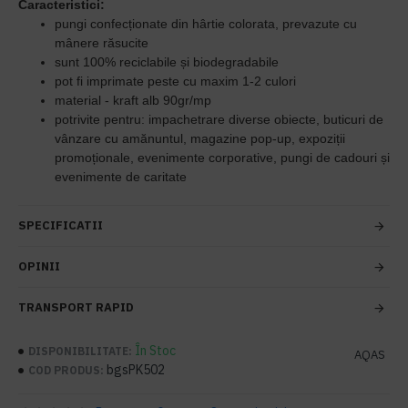
Caracteristici:
pungi confecționate din hârtie colorata, prevazute cu
mânere răsucite
sunt 100% reciclabile și biodegradabile
pot fi imprimate peste cu maxim 1-2 culori
material - kraft alb 90gr/mp
potrivite pentru: impachetrare diverse obiecte, buticuri de
vânzare cu amănuntul, magazine pop-up, expoziții
promoționale, evenimente corporative, pungi de cadouri și
evenimente de caritate
SPECIFICATII
OPINII
TRANSPORT RAPID
În Stoc
DISPONIBILITATE:
AQAS
bgsPK502
COD PRODUS: