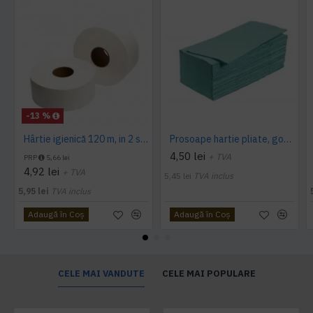
-13 %
Hârtie igienică 120 m, in 2 straturi, extra albă, Mini Jumbo, AQAS
Prosoape hartie pliate, gofrate, verzi, 25 x 23 cm, V fold, 1 strat, AQAS, 250 buc/pachet
4,50 lei
+ TVA
PRP
5,66 lei
4,92 lei
+ TVA
5,45 lei
TVA inclus
5,95 lei
TVA inclus
Adaugă în Coş
Adaugă în Coş
CELE MAI VANDUTE
CELE MAI POPULARE