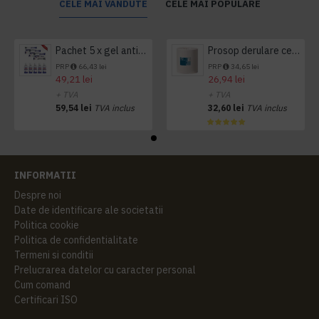
CELE MAI VANDUTE
CELE MAI POPULARE
Pachet 5 x gel antibacterian 50ml si 3 x Servetele antibacteriene 48 buc Hygienium
Prosop derulare centrala 1 pliu, 300 m Tork
PRP
66,43 lei
PRP
34,65 lei
49,21 lei
26,94 lei
+ TVA
+ TVA
59,54 lei
TVA inclus
32,60 lei
TVA inclus
INFORMATII
Despre noi
Date de identificare ale societatii
Politica cookie
Politica de confidentialitate
Termeni si conditii
Prelucrarea datelor cu caracter personal
Cum comand
Certificari ISO