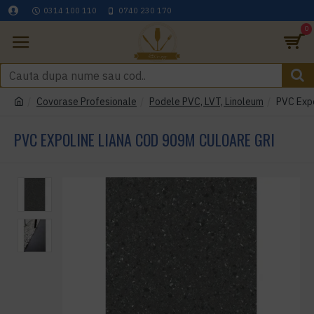
0314 100 110
0740 230 170
0
Covorase Profesionale
Podele PVC, LVT, Linoleum
PVC Expo
PVC EXPOLINE LIANA COD 909M CULOARE GRI