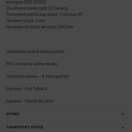
eterogen (ISO 10582)
Clasificare comercială: 32 General
Tratament pentru suprafață: TopClean XP
Grosime totală: 2 mm
Grosimea stratului de uzură: 0,40 mm
Cantitatea este in metri patrati.
PVC-ul este la latime de 4m.
Cantitate minima – 4 metri patrati.
Expoline - Fișă Tehnică
Expoline - Paletă de culori
OPINII
TRANSPORT RAPID