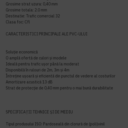
Grosime strat uzura: 0,40 mm
Grosime totala: 2.0 mm
Destinatie: Trafic comercial 32
Clasa foc: Cfl
CARACTERISTICI PRINCIPALE ALE PVC-ULUI
Soluție economică
O amplă ofertă de culori și modele
Ideală pentru trafic ușor până la moderat
Disponibilă în rulouri de 2m, 3m și 4m
Întreține ușoară și eficientă din punctul de vedere al costurilor
Amortizare acustică 13 dB
Strat de protecție de 0,40 mm pentru o mai bună durabilitate
SPECIFICAȚII TEHNICE ȘI DE MEDIU
Tipul produsului ISO: Pardoseală din clorură de (poli)vinil