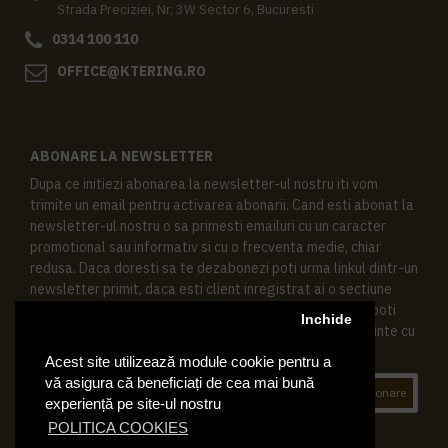
Strada Preciziei, Nr, 3W Sector 6, Bucuresti
0314 100 110
OFFICE@KTERING.RO
ABONARE LA NEWSLETTER
Dupa ce initiezi abonarea la newsletter-ul nostru iti vom
trimite un email pentru activarea abonarii. Cand esti abonat la
newsletter-ul nostru o sa primesti emailuri cu un caracter
promotional sau informativ si cu o frecventa medie, chiar
redusa. Daca doresti sa te dezabonezi poti urma linkul dintr-un
newsletter primit, daca esti client inregistrat ai o sectiune
speciala in contul tau in acest scop, si de asemenea ne poti
Inchide
contacta oricand pe email pentru orice intrebari sau cerinte cu
privire la datele tale personale.
Acest site utilizează module cookie pentru a
vă asigura că beneficiați de cea mai bună
Abonare
experiență pe site-ul nostru
POLITICA COOKIES