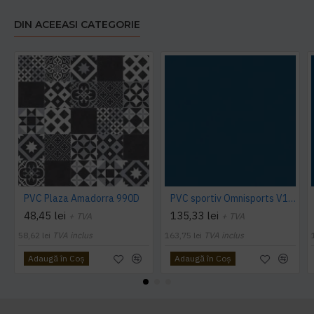
DIN ACEEASI CATEGORIE
PVC Plaza Amadorra 990D
PVC sportiv Omnisports V120 albastru Night Blue
48,45 lei
135,33 lei
+ TVA
+ TVA
58,62 lei
TVA inclus
163,75 lei
TVA inclus
Adaugă în Coş
Adaugă în Coş