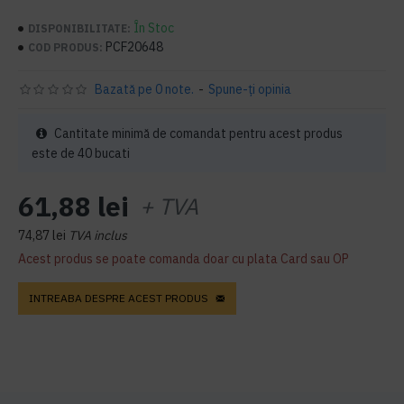
În Stoc
DISPONIBILITATE:
PCF20648
COD PRODUS:
Bazată pe 0 note.
-
Spune-ţi opinia
Cantitate minimă de comandat pentru acest produs
este de 40 bucati
61,88 lei
+ TVA
74,87 lei
TVA inclus
Acest produs se poate comanda doar cu plata Card sau OP
INTREABA DESPRE ACEST PRODUS