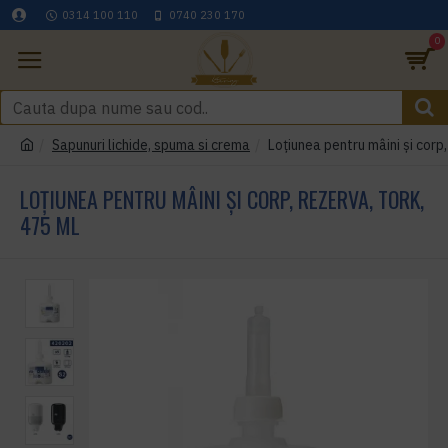
0314 100 110
0740 230 170
0
Sapunuri lichide, spuma si crema
Loțiunea pentru mâini și corp
LOȚIUNEA PENTRU MÂINI ȘI CORP, REZERVA, TORK,
475 ML