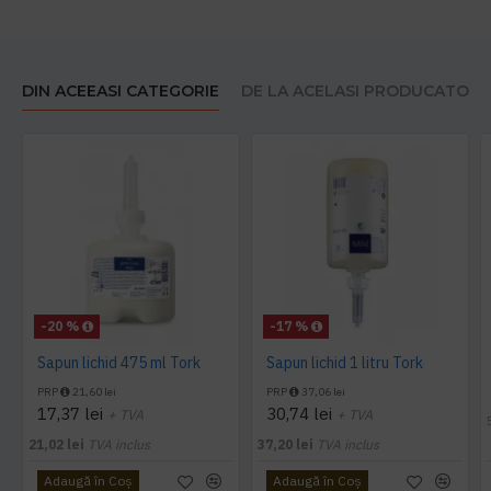
DIN ACEEASI CATEGORIE
DE LA ACELASI PRODUCATOR
-20 %
-17 %
Sapun lichid 475 ml Tork
Sapun lichid 1 litru Tork
PRP
21,60 lei
PRP
37,06 lei
17,37 lei
30,74 lei
+ TVA
+ TVA
21,02 lei
TVA inclus
37,20 lei
TVA inclus
Adaugă în Coş
Adaugă în Coş