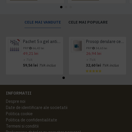
CELE MAI VANDUTE
CELE MAI POPULARE
Pachet 5 x gel antibacterian 50ml si 3 x Servetele antibacteriene 48 buc Hygienium
Prosop derulare centrala 1 pliu, 300 m Tork
PRP
66,43 lei
PRP
34,65 lei
49,21 lei
26,94 lei
+ TVA
+ TVA
59,54 lei
TVA inclus
32,60 lei
TVA inclus
INFORMATII
Despre noi
Date de identificare ale societatii
Politica cookie
Politica de confidentialitate
Termeni si conditii