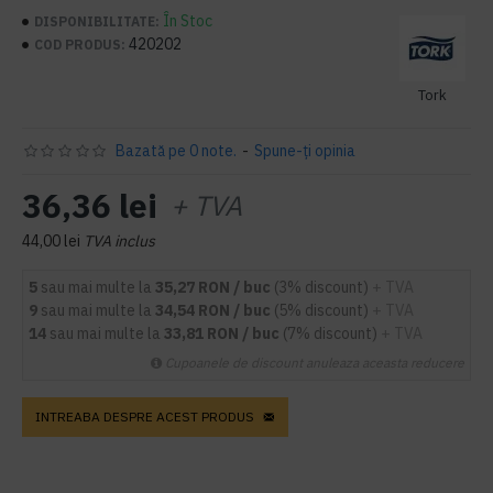
În Stoc
DISPONIBILITATE:
420202
COD PRODUS:
Tork
Bazată pe 0 note.
-
Spune-ţi opinia
36,36 lei
+ TVA
44,00 lei
TVA inclus
5
sau mai multe la
35,27 RON / buc
(3% discount)
+ TVA
9
sau mai multe la
34,54 RON / buc
(5% discount)
+ TVA
14
sau mai multe la
33,81 RON / buc
(7% discount)
+ TVA
Cupoanele de discount anuleaza aceasta reducere
INTREABA DESPRE ACEST PRODUS