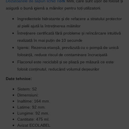
Dozatoarele de săpun lichid
Tork
Mini, care sunt ușor de folosit și
asigură o bună igienă a mâinilor pentru toți utilizatorii.
Ingredientele hidratante și de refacere a stratului protector
al pielii ajută la întreținerea mâinilor
Întreținere certificată fără probleme și reîncărcare intuitivă
realizată în mai puțin de 10 secunde
Igienic: Rezerva etanșă, prevăzută cu o pompă de unică
folosință, reduce riscul de contaminare încrucișată
Flaconul este reciclabil și se pliază pe măsură ce este
folosit conținutul, reducând volumul deșeurilor
Date tehnice:
Sistem: S2
Dimensiuni:
Inaltime: 164 mm.
Latime: 92 mm.
Lungime: 92 mm.
Cantitate: 475 ml.
Avizat ECOLABEL