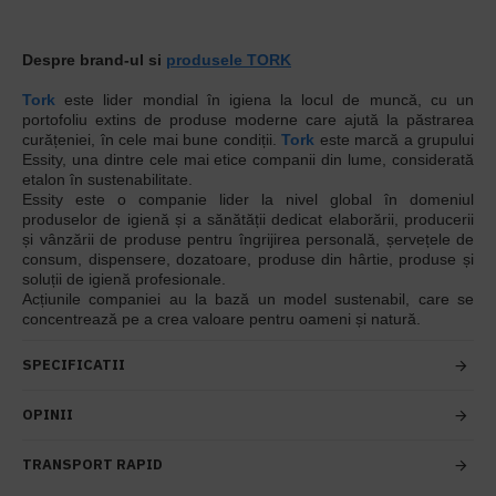
Despre brand-ul si
produsele TORK
Tork
este lider mondial în igiena la locul de muncă, cu un
portofoliu extins de produse moderne care ajută la păstrarea
curățeniei, în cele mai bune condiții.
Tork
este marcă a grupului
Essity, una dintre cele mai etice companii din lume, considerată
etalon în sustenabilitate.
Essity este o companie lider la nivel global în domeniul
produselor de igienă și a sănătății dedicat elaborării, producerii
și vânzării de produse pentru îngrijirea personală, șervețele de
consum, dispensere, dozatoare, produse din hârtie, produse și
soluții de igienă profesionale.
Acțiunile companiei au la bază un model sustenabil, care se
concentrează pe a crea valoare pentru oameni și natură.
SPECIFICATII
OPINII
TRANSPORT RAPID