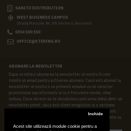
SANITO DISTRIBUTION
WEST BUSINESS CAMPUS
Strada Preciziei, Nr, 3W Sector 6, Bucuresti
0314 100 110
OFFICE@KTERING.RO
ABONARE LA NEWSLETTER
Dupa ce initiezi abonarea la newsletter-ul nostru iti vom
trimite un email pentru activarea abonarii. Cand esti abonat la
newsletter-ul nostru o sa primesti emailuri cu un caracter
promotional sau informativ si cu o frecventa medie, chiar
redusa. Daca doresti sa te dezabonezi poti urma linkul dintr-un
newsletter primit, daca esti client inregistrat ai o sectiune
speciala in contul tau in acest scop, si de asemenea ne poti
Inchide
contacta oricand pe email pentru orice intrebari sau cerinte cu
privire la datele tale personale.
Acest site utilizează module cookie pentru a