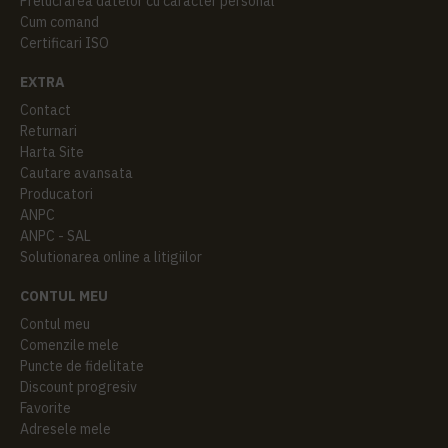
Prelucrarea datelor cu caracter personal
Cum comand
Certificari ISO
EXTRA
Contact
Returnari
Harta Site
Cautare avansata
Producatori
ANPC
ANPC - SAL
Solutionarea online a litigiilor
CONTUL MEU
Contul meu
Comenzile mele
Puncte de fidelitate
Discount progresiv
Favorite
Adresele mele