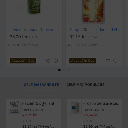
Lavender Island Odorizant Maxi 243ml Hygiene4You
Mango Classic odorizant Hygiene 4 You
35,00 lei
33,15 lei
+ TVA
+ TVA
42,35 lei
TVA inclus
40,11 lei
TVA inclus
Adaugă în Coş
Adaugă în Coş
CELE MAI VANDUTE
CELE MAI POPULARE
Pachet 5 x gel antibacterian 50ml si 3 x Servetele antibacteriene 48 buc Hygienium
Prosop derulare centrala 1 pliu, 300 m Tork
PRP
66,43 lei
PRP
34,65 lei
49,21 lei
26,94 lei
+ TVA
+ TVA
59,54 lei
TVA inclus
32,60 lei
TVA inclus