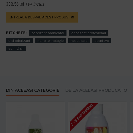
338,56 lei
TVA inclus
INTREABA DESPRE ACEST PRODUS
ETICHETE:
odorizant ambiental
odorizant profesional
ulei odorizant
nano tehnologie
nebulizare
scentevo
spring air
DIN ACEEASI CATEGORIE
DE LA ACELASI PRODUCATOR
2 - 3 SAPTAMANI