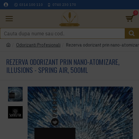
0314 100 110
0740 230 170
0
Odorizanti Profesionali
Rezerva odorizant prin nano-atomizar
REZERVA ODORIZANT PRIN NANO-ATOMIZARE,
ILLUSIONS - SPRING AIR, 500ML