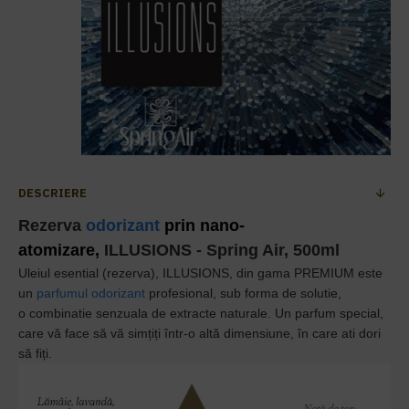
DESCRIERE
Rezerva
odorizant
prin nano-
atomizare,
ILLUSIONS
- Spring Air, 500ml
Uleiul esential (rezerva),
ILLUSIONS
,
din gama PREMIUM este
un
p
arfumul odorizant
profesional, sub forma de solutie,
o
combinatie senzuala de extracte naturale.
Un parfum special,
care vă face să vă simțiți într-o altă dimensiune, în care ati dori
să fiți.