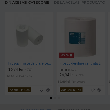
DIN ACEEASI CATEGORIE
DE LA ACELASI PRODUCATOR
-22 %
Prosop mini cu derulare centrala 1 pliu, 120 m Tork
Prosop derulare centrala 1 pliu, 300 m Tork
16,74 lei
+ TVA
PRP
34,65 lei
26,94 lei
+ TVA
20,26 lei
TVA inclus
32,60 lei
TVA inclus
Adaugă în Coş
Adaugă în Coş