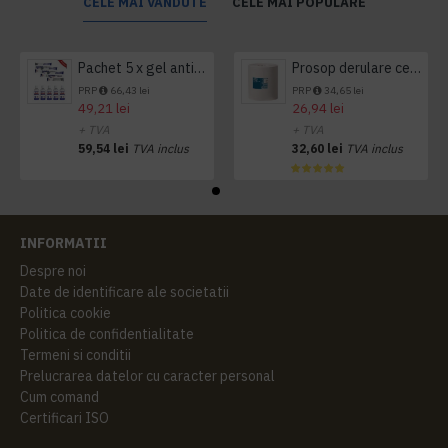
CELE MAI VANDUTE
CELE MAI POPULARE
Pachet 5 x gel antibacterian 50ml si 3 x Servetele antibacteriene 48 buc Hygienium
Prosop derulare centrala 1 pliu, 300 m Tork
PRP
66,43 lei
PRP
34,65 lei
49,21 lei
26,94 lei
+ TVA
+ TVA
59,54 lei
TVA inclus
32,60 lei
TVA inclus
INFORMATII
Despre noi
Date de identificare ale societatii
Politica cookie
Politica de confidentialitate
Termeni si conditii
Prelucrarea datelor cu caracter personal
Cum comand
Certificari ISO