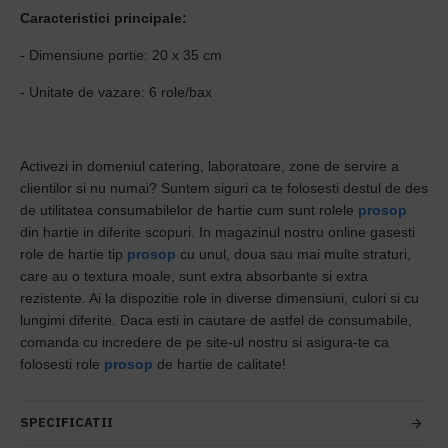
Caracteristici principale:
- Dimensiune portie: 20 x 35 cm
- Unitate de vazare: 6 role/bax
Activezi in domeniul catering, laboratoare, zone de servire a
clientilor si nu numai? Suntem siguri ca te folosesti destul de des
de utilitatea consumabilelor de hartie cum sunt rolele
prosop
din hartie in diferite scopuri. In magazinul nostru online gasesti
role de hartie tip
prosop
cu unul, doua sau mai multe straturi,
care au o textura moale, sunt extra absorbante si extra
rezistente. Ai la dispozitie role in diverse dimensiuni, culori si cu
lungimi diferite. Daca esti in cautare de astfel de consumabile,
comanda cu incredere de pe site-ul nostru si asigura-te ca
folosesti role
prosop
de hartie de calitate!
SPECIFICATII