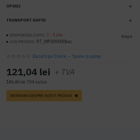
OPINII
TRANSPORT RAPID
3 - 5 zile
DISPONIBILITATE:
Wepa
RT_WP009000buc
COD PRODUS:
Bazată pe 0 note.
-
Spune-ţi opinia
121,04 lei
+ TVA
146,46 lei
TVA inclus
INTREABA DESPRE ACEST PRODUS