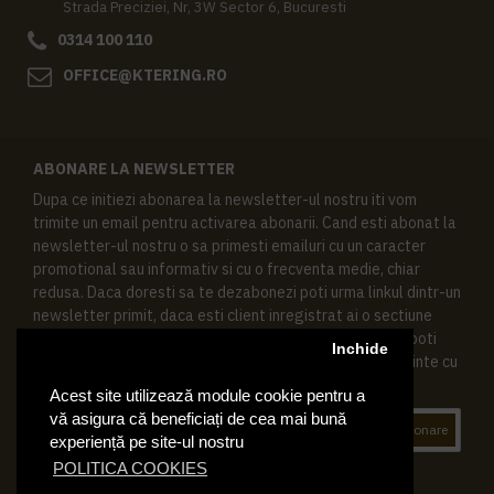
Strada Preciziei, Nr, 3W Sector 6, Bucuresti
0314 100 110
OFFICE@KTERING.RO
ABONARE LA NEWSLETTER
Dupa ce initiezi abonarea la newsletter-ul nostru iti vom
trimite un email pentru activarea abonarii. Cand esti abonat la
newsletter-ul nostru o sa primesti emailuri cu un caracter
promotional sau informativ si cu o frecventa medie, chiar
redusa. Daca doresti sa te dezabonezi poti urma linkul dintr-un
newsletter primit, daca esti client inregistrat ai o sectiune
speciala in contul tau in acest scop, si de asemenea ne poti
Inchide
contacta oricand pe email pentru orice intrebari sau cerinte cu
privire la datele tale personale.
Acest site utilizează module cookie pentru a
vă asigura că beneficiați de cea mai bună
Abonare
experiență pe site-ul nostru
POLITICA COOKIES