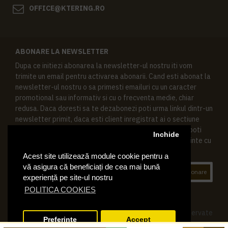
OFFICE@KTERING.RO
ABONARE LA NEWSLETTER
Dupa ce initiezi abonarea la newsletter-ul nostru iti vom
trimite un email pentru activarea abonarii. Cand esti abonat la
newsletter-ul nostru o sa primesti emailuri cu un caracter
promotional sau informativ si cu o frecventa medie, chiar
redusa. Daca doresti sa te dezabonezi poti urma linkul dintr-un
newsletter primit, daca esti client inregistrat ai o sectiune
speciala in contul tau in acest scop, si de asemenea ne poti
Inchide
contacta oricand pe email pentru orice intrebari sau cerinte cu
privire la datele tale personale.
Acest site utilizează module cookie pentru a
vă asigura că beneficiați de cea mai bună
Abonare
experiență pe site-ul nostru
POLITICA COOKIES
© 2019 Ktering.ro , Toate drepturile rezervate
Preferinte
Accept