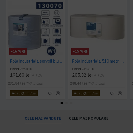
-16 %
-15 %
Rola industriala servoil blue Tork, 340 m
Rola industriala 510 metri Tork x 2, pret pe bax 2 role
PRP
227,00 lei
PRP
241,28 lei
191,60 lei
205,32 lei
+ TVA
+ TVA
231,84 lei
TVA inclus
248,44 lei
TVA inclus
Adaugă în Coş
Adaugă în Coş
CELE MAI VANDUTE
CELE MAI POPULARE