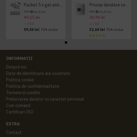
Pachet 5 x gel antibacterian 50ml si 3 x Servetele antibacteriene 48 buc Hygienium
Prosop derulare centrala 1 pliu, 300 m Tork
PRP
66,43 lei
PRP
34,65 lei
49,21 lei
26,94 lei
+ TVA
+ TVA
59,54 lei
TVA inclus
32,60 lei
TVA inclus
INFORMATII
Despre noi
Date de identificare ale societatii
Politica cookie
Politica de confidentialitate
Termeni si conditii
Prelucrarea datelor cu caracter personal
Cum comand
Certificari ISO
EXTRA
Contact