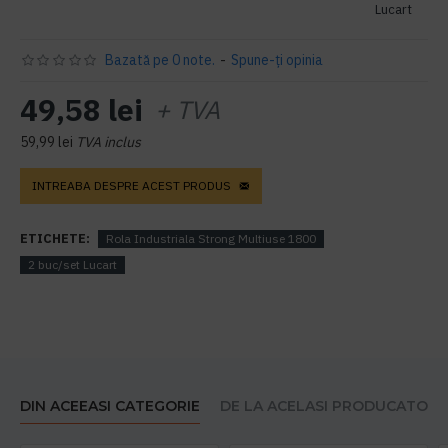
Lucart
Bazată pe 0 note.
-
Spune-ţi opinia
49,58 lei
+ TVA
59,99 lei
TVA inclus
INTREABA DESPRE ACEST PRODUS
ETICHETE:
Rola Industriala Strong Multiuse 1800
2 buc/set Lucart
DIN ACEEASI CATEGORIE
DE LA ACELASI PRODUCATOR