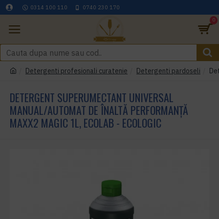
0314 100 110
0740 230 170
0
Detergenti profesionali curatenie
Detergenti pardoseli
De
DETERGENT SUPERUMECTANT UNIVERSAL
MANUAL/AUTOMAT DE ÎNALTĂ PERFORMANȚĂ
MAXX2 MAGIC 1L, ECOLAB - ECOLOGIC