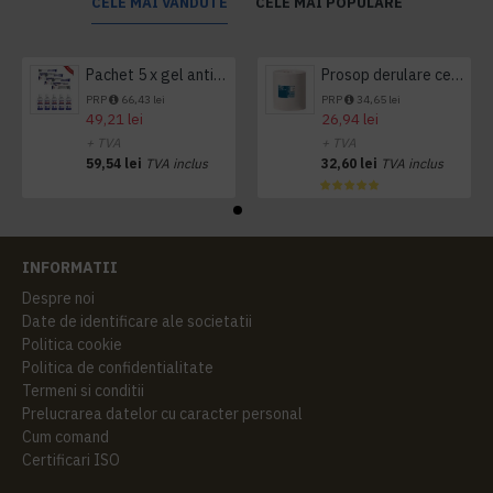
CELE MAI VANDUTE
CELE MAI POPULARE
Pachet 5 x gel antibacterian 50ml si 3 x Servetele antibacteriene 48 buc Hygienium
Prosop derulare centrala 1 pliu, 300 m Tork
PRP
66,43 lei
PRP
34,65 lei
49,21 lei
26,94 lei
+ TVA
+ TVA
59,54 lei
TVA inclus
32,60 lei
TVA inclus
INFORMATII
Despre noi
Date de identificare ale societatii
Politica cookie
Politica de confidentialitate
Termeni si conditii
Prelucrarea datelor cu caracter personal
Cum comand
Certificari ISO