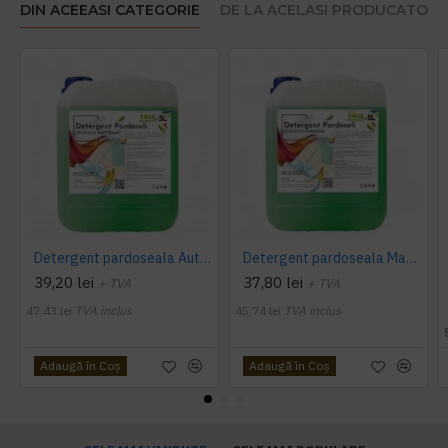
DIN ACEEASI CATEGORIE
DE LA ACELASI PRODUCATOR
Detergent pardoseala Automat premium AQAS
Detergent pardoseala Manual premium 5L Canistra AQAS
39,20 lei
37,80 lei
+ TVA
+ TVA
47,43 lei
TVA inclus
45,74 lei
TVA inclus
Adaugă în Coş
Adaugă în Coş