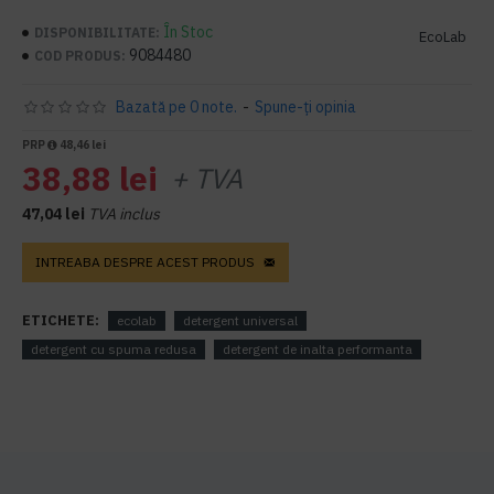
În Stoc
DISPONIBILITATE:
EcoLab
9084480
COD PRODUS:
Bazată pe 0 note.
-
Spune-ţi opinia
PRP
48,46 lei
38,88 lei
+ TVA
47,04 lei
TVA inclus
INTREABA DESPRE ACEST PRODUS
ETICHETE:
ecolab
detergent universal
detergent cu spuma redusa
detergent de inalta performanta