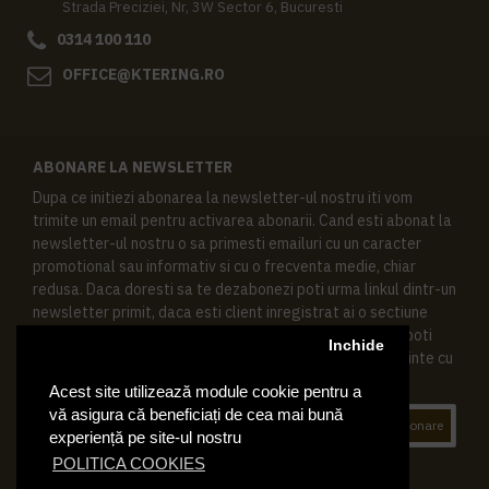
Strada Preciziei, Nr, 3W Sector 6, Bucuresti
0314 100 110
OFFICE@KTERING.RO
ABONARE LA NEWSLETTER
Dupa ce initiezi abonarea la newsletter-ul nostru iti vom
trimite un email pentru activarea abonarii. Cand esti abonat la
newsletter-ul nostru o sa primesti emailuri cu un caracter
promotional sau informativ si cu o frecventa medie, chiar
redusa. Daca doresti sa te dezabonezi poti urma linkul dintr-un
newsletter primit, daca esti client inregistrat ai o sectiune
speciala in contul tau in acest scop, si de asemenea ne poti
Inchide
contacta oricand pe email pentru orice intrebari sau cerinte cu
privire la datele tale personale.
Acest site utilizează module cookie pentru a
vă asigura că beneficiați de cea mai bună
Abonare
experiență pe site-ul nostru
POLITICA COOKIES