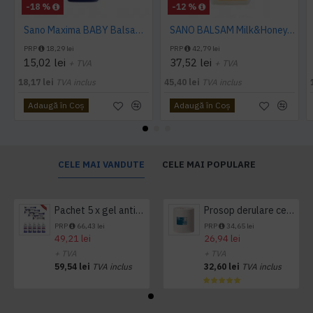
-18 %
-12 %
Sano Maxima BABY Balsam Super Concentrat 1L
SANO BALSAM Milk&Honey, 4L
PRP
18,29 lei
PRP
42,79 lei
15,02 lei
37,52 lei
+ TVA
+ TVA
18,17 lei
TVA inclus
45,40 lei
TVA inclus
Adaugă în Coş
Adaugă în Coş
CELE MAI VANDUTE
CELE MAI POPULARE
Pachet 5 x gel antibacterian 50ml si 3 x Servetele antibacteriene 48 buc Hygienium
Prosop derulare centrala 1 pliu, 300 m Tork
PRP
66,43 lei
PRP
34,65 lei
49,21 lei
26,94 lei
+ TVA
+ TVA
59,54 lei
TVA inclus
32,60 lei
TVA inclus