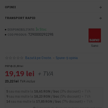
OPINII
TRANSPORT RAPID
În Stoc
DISPONIBILITATE:
7290000292298
COD PRODUS:
Sano
Bazată pe 0 note.
-
Spune-ţi opinia
PRP
23,88 lei
19,19 lei
+ TVA
23,22 lei
TVA inclus
5
sau mai multe la
18,61 RON / buc
(3% discount)
+ TVA
9
sau mai multe la
18,23 RON / buc
(5% discount)
+ TVA
14
sau mai multe la
17,85 RON / buc
(7% discount)
+ TVA
Cupoanele de discount anuleaza aceasta reducere