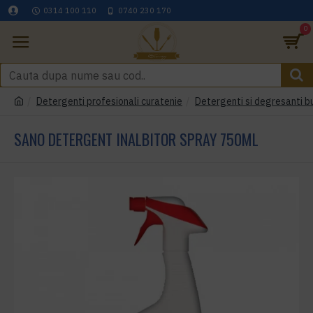
0314 100 110
0740 230 170
0
Detergenti profesionali curatenie
Detergenti si degresanti b
SANO DETERGENT INALBITOR SPRAY 750ML