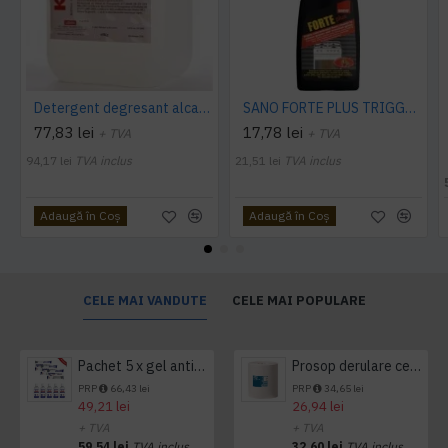
Detergent degresant alcalin Cuptor si Plita, 5 L, Konga
SANO FORTE PLUS TRIGGER, 750ml, detergent arsuri, grasimi
77,83 lei
17,78 lei
+ TVA
+ TVA
94,17 lei
TVA inclus
21,51 lei
TVA inclus
Adaugă în Coş
Adaugă în Coş
CELE MAI VANDUTE
CELE MAI POPULARE
Pachet 5 x gel antibacterian 50ml si 3 x Servetele antibacteriene 48 buc Hygienium
Prosop derulare centrala 1 pliu, 300 m Tork
PRP
66,43 lei
PRP
34,65 lei
49,21 lei
26,94 lei
+ TVA
+ TVA
59,54 lei
TVA inclus
32,60 lei
TVA inclus