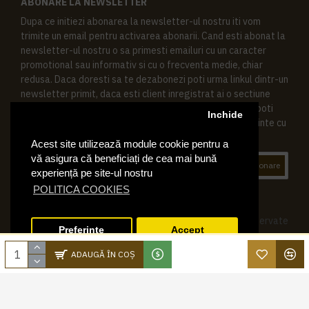
ABONARE LA NEWSLETTER
Dupa ce initiezi abonarea la newsletter-ul nostru iti vom
trimite un email pentru activarea abonarii. Cand esti abonat la
newsletter-ul nostru o sa primesti emailuri cu un caracter
promotional sau informativ si cu o frecventa medie, chiar
redusa. Daca doresti sa te dezabonezi poti urma linkul dintr-un
newsletter primit, daca esti client inregistrat ai o sectiune
speciala in contul tau in acest scop, si de asemenea ne poti
Inchide
contacta oricand pe email pentru orice intrebari sau cerinte cu
privire la datele tale personale.
Acest site utilizează module cookie pentru a
vă asigura că beneficiați de cea mai bună
Abonare
experiență pe site-ul nostru
POLITICA COOKIES
© 2019 Ktering.ro , Toate drepturile rezervate
Preferinte
Accept
ADAUGĂ ÎN COŞ