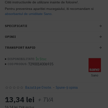
Cititi instructiunile de utilizare inainte de folosire!.
Pentru prevenirea aparitiei mucegaiului, iti recomandam si
absorbantul de umiditate Sano
.
SPECIFICATII
OPINII
TRANSPORT RAPID
În Stoc
DISPONIBILITATE:
7290014006935
COD PRODUS:
Sano
Bazată pe 0 note.
-
Spune-ţi opinia
13,34 lei
+ TVA
16,14 lei
TVA inclus