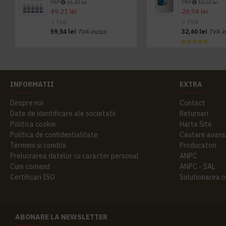
PRP
66,43 lei
PRP
34,65 lei
49,21 lei
26,94 lei
+ TVA
+ TVA
59,54 lei
TVA inclus
32,60 lei
TVA i
INFORMATII
EXTRA
Despre noi
Contact
Date de identificare ale societatii
Returnari
Politica cookie
Harta Site
Politica de confidentialitate
Cautare avans
Termeni si conditii
Producatori
Prelucrarea datelor cu caracter personal
ANPC
Cum comand
ANPC - SAL
Certificari ISO
Solutionarea onl
ABONARE LA NEWSLETTER