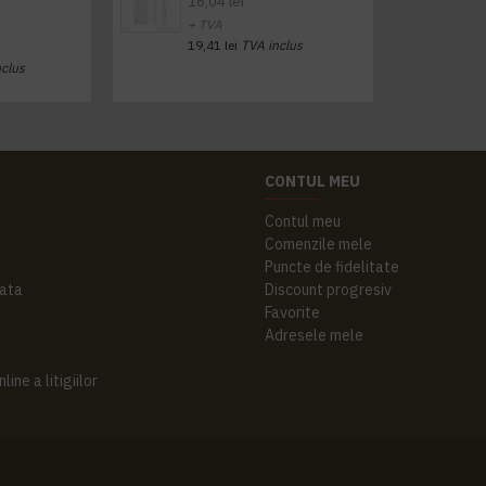
16,04 lei
+ TVA
19,41 lei
TVA inclus
nclus
CONTUL MEU
Contul meu
Comenzile mele
Puncte de fidelitate
ata
Discount progresiv
Favorite
Adresele mele
ine a litigiilor