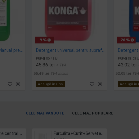
-9 %
-26 %
Detergent pardoseala Manual premium 5L Canistra AQAS
Detergent universal pentru suprafete, Professional Cleaner, Konga, 5 L
PRP
50,45 lei
PRP
58,08 le
45,86 lei
43,02 lei
+ TVA
55,49 lei
TVA inclus
52,05 lei
TVA
Adaugă în Coş
Adaugă în
CELE MAI VANDUTE
CELE MAI POPULARE
Prosop derulare centrala 1 pliu, 300 m Tork
Furculita+Cutit+Servetel 100buc/set