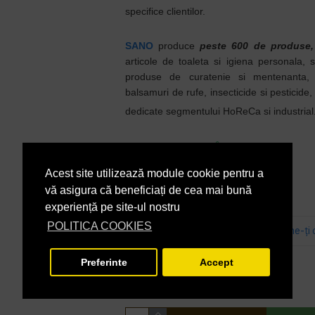
specifice clientilor.
SANO
produce
peste 600 de produse,
articole de toaleta si igiena personala, s
produse de curatenie si mentenanta
balsamuri de rufe, insecticide si pesticide
dedicate segmentului HoReCa si industrial
În Stoc
DISPONIBILITATE:
7290003015641
COD PRODUS:
Acest site utilizează module cookie pentru a
vă asigura că beneficiați de cea mai bună
experiență pe site-ul nostru
POLITICA COOKIES
Bazată pe 0 note.
-
Spune-ţi 
21,69 lei
+ TVA
Preferinte
Accept
26,24 lei
TVA inclus