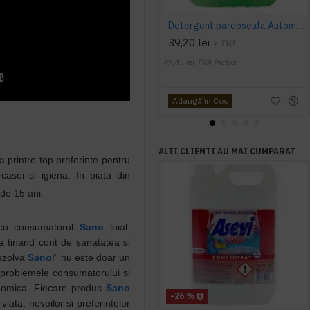
Detergent pardoseala Automat premium AQAS
39,20 lei
+ TVA
47,43 lei
TVA inclus
Adaugă în Coş
ALTI CLIENTI AU MAI CUMPARAT
la printre top preferinte pentru
asei si igiena. In piata din
de 15 ani.
 cu consumatorul
Sano
loial.
a tinand cont de sanatatea si
rezolva
Sano
!” nu este doar un
 problemele consumatorului si
conomica. Fiecare produs
Sano
-26 %
 viata, nevoilor si preferintelor