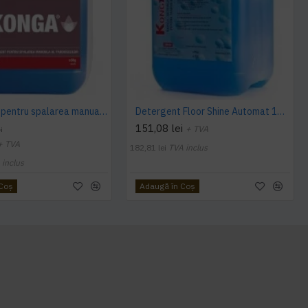
Detergent pentru spalarea manuala a pardoselilor, Dilutie 1:100, Floor Shine Manual, Konga, 5L
Detergent Floor Shine Automat 10 L Konga
151,08 lei
+ TVA
i
+ TVA
182,81 lei
TVA inclus
 inclus
 Coş
Adaugă în Coş