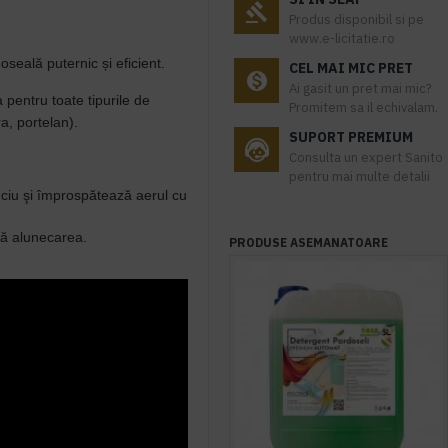
Produs disponibil si pe
www.e-licitatie.ro
seală puternic și eficient.
CEL MAI MIC PRET
Ai gasit un pret mai mic?
a pentru toate tipurile de
Promitem sa il echivalam.
a, portelan).
SUPORT PREMIUM
Consulta un expert Sanito
pentru mai multe detalii
uciu şi împrospătează aerul cu
că alunecarea.
PRODUSE ASEMANATOARE