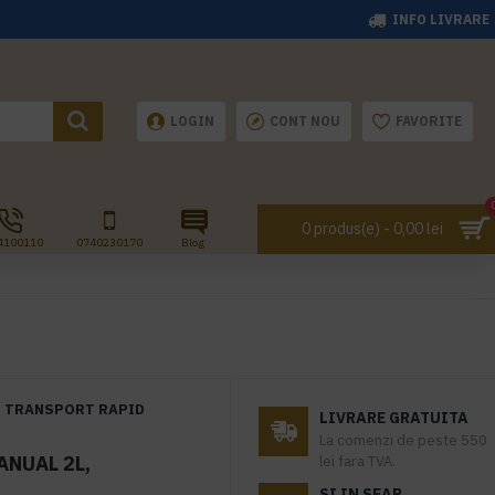
INFO LIVRARE
LOGIN
CONT NOU
FAVORITE
0 produs(e) - 0,00 lei
4100110
0740230170
Blog
TRANSPORT RAPID
LIVRARE GRATUITA
La comenzi de peste 550
ANUAL 2L,
lei fara TVA.
SI IN SEAP