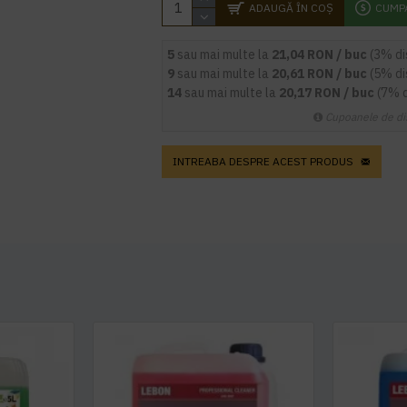
ADAUGĂ ÎN COŞ
CUMP
5
sau mai multe la
21,04 RON / buc
(3% d
9
sau mai multe la
20,61 RON / buc
(5% d
14
sau mai multe la
20,17 RON / buc
(7% 
Cupoanele de di
INTREABA DESPRE ACEST PRODUS