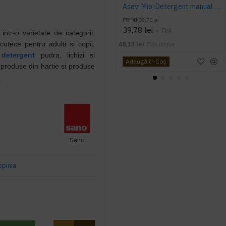
Asevi Mio-Detergent manual concentrat pentru pardoseli, 5L
PRP
53,70 lei
39,78 lei
+ TVA
intr-o varietate de categorii:
cutece pentru adulti si copii,
48,13 lei
TVA inclus
,
detergent
pudra, lichizi si
Adaugă în Coş
, produse din hartie si produse
.
Sano
opinia