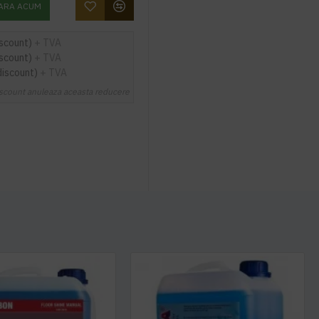
ARA ACUM
iscount)
+ TVA
iscount)
+ TVA
discount)
+ TVA
scount anuleaza aceasta reducere