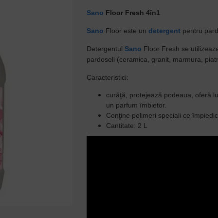
Sano
Floor Fresh 4în1
Sano
Floor este un
detergent
pentru pardo
Detergentul
Sano
Floor Fresh
se utilizeaz
pardoseli (ceramica, granit, marmura, piatr
Caracteristici:
curăţă, protejează podeaua, oferă l
un parfum îmbietor.
Conţine polimeri speciali ce împiedi
Cantitate: 2 L