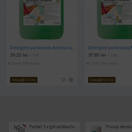
Detergent pardoseala Automat premium AQAS
39,20 lei
37,80 lei
+ TVA
+ TVA
47,43 lei
TVA inclus
45,74 lei
TVA inclus
Adaugă în Coş
Adaugă în Coş
Pachet 5 x gel antibacterian 50ml si 3 x Servetele antibacteriene 48 buc Hygienium