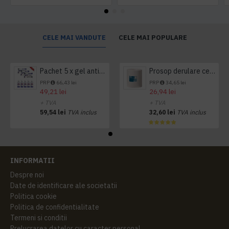
CELE MAI VANDUTE
CELE MAI POPULARE
Pachet 5 x gel antibacterian 50ml si 3 x Servetele antibacteriene 48 buc Hygienium
Prosop derulare centrala 1 pliu, 300 m Tork
PRP
66,43 lei
PRP
34,65 lei
49,21 lei
26,94 lei
+ TVA
+ TVA
59,54 lei
TVA inclus
32,60 lei
TVA inclus
INFORMATII
Despre noi
Date de identificare ale societatii
Politica cookie
Politica de confidentialitate
Termeni si conditii
Prelucrarea datelor cu caracter personal