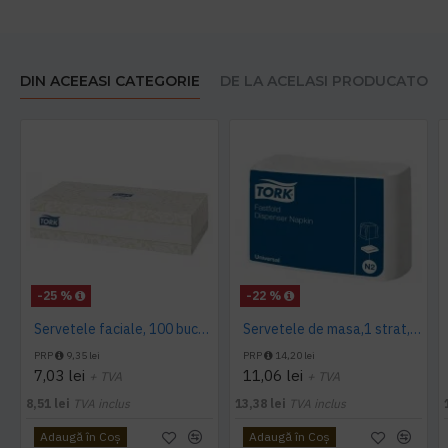
DIN ACEEASI CATEGORIE
DE LA ACELASI PRODUCATOR
-25 %
-22 %
Servetele faciale, 100 bucati / pachet, Tork
Servetele de masa,1 strat, Tork, 300 buc/pachet
PRP
9,35 lei
PRP
14,20 lei
7,03 lei
11,06 lei
+ TVA
+ TVA
8,51 lei
TVA inclus
13,38 lei
TVA inclus
Adaugă în Coş
Adaugă în Coş