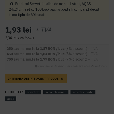
Produsul Servetele albe de masa, 1 strat, AQAS
24x24cm, set cu 100 buc/ pac nu poate fi cumparat decat
in multiplu de 50 bucati
1,93 lei
+ TVA
2,34 lei
TVA inclus
250
sau mai multe la
1,87 RON / buc
(3% discount)
+ TVA
450
sau mai multe la
1,83 RON / buc
(5% discount)
+ TVA
700
sau mai multe la
1,79 RON / buc
(7% discount)
+ TVA
Cupoanele de discount anuleaza aceasta reducere
INTREABA DESPRE ACEST PRODUS
ETICHETE:
servetele
servetele masa
servetele hartie
aqas