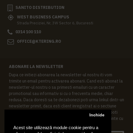
SANITO DISTRIBUTION
WEST BUSINESS CAMPUS
Strada Preciziei, Nr, 3W Sector 6, Bucuresti
0314 100 110
OFFICE@KTERING.RO
ABONARE LA NEWSLETTER
Dupa ce initiezi abonarea la newsletter-ul nostru iti vom
trimite un email pentru activarea abonarii. Cand esti abonat la
newsletter-ul nostru o sa primesti emailuri cu un caracter
promotional sau informativ si cu o frecventa medie, chiar
redusa. Daca doresti sa te dezabonezi poti urma linkul dintr-un
newsletter primit, daca esti client inregistrat ai o sectiune
speciala in contul tau in acest scop, si de asemenea ne poti
Inchide
contacta oricand pe email pentru orice intrebari sau cerinte cu
privire la datele tale personale.
Acest site utilizează module cookie pentru a