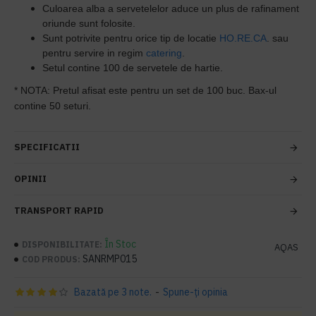
Culoarea alba a servetelelor aduce un plus de rafinament
oriunde sunt folosite.
Sunt potrivite pentru orice tip de locatie
HO.RE.CA
. sau
pentru servire in regim
catering
.
Setul contine 100 de servetele de hartie.
* NOTA: Pretul afisat este pentru un set de 100 buc. Bax-ul
contine 50 seturi.
SPECIFICATII
OPINII
TRANSPORT RAPID
În Stoc
DISPONIBILITATE:
AQAS
SANRMP015
COD PRODUS:
Bazată pe 3 note.
-
Spune-ţi opinia