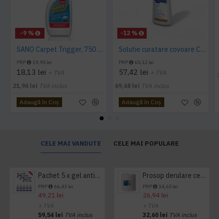
-9 %
-12 %
SANO Carpet Trigger, 750 ml
Solutie curatare covoare CARPET A 500ml Ecolab
PRP
19,95 lei
PRP
65,12 lei
18,13 lei
57,42 lei
+ TVA
+ TVA
21,94 lei
TVA inclus
69,48 lei
TVA inclus
Adaugă în Coş
Adaugă în Coş
CELE MAI VANDUTE
CELE MAI POPULARE
Pachet 5 x gel antibacterian 50ml si 3 x Servetele antibacteriene 48 buc Hygienium
Prosop derulare centrala 1 pliu, 300 m Tork
PRP
66,43 lei
PRP
34,65 lei
49,21 lei
26,94 lei
+ TVA
+ TVA
59,54 lei
TVA inclus
32,60 lei
TVA inclus