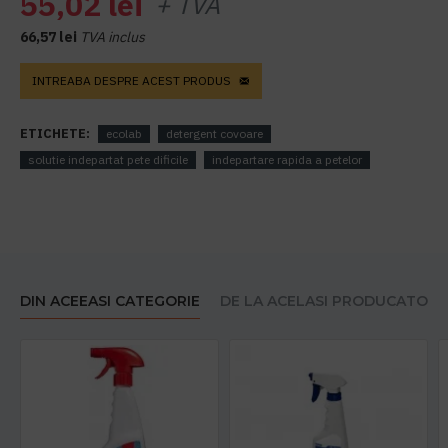
55,02 lei
+ TVA
66,57 lei
TVA inclus
INTREABA DESPRE ACEST PRODUS
ETICHETE:
ecolab
detergent covoare
solutie indepartat pete dificile
indepartare rapida a petelor
DIN ACEEASI CATEGORIE
DE LA ACELASI PRODUCATOR