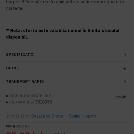
Carpet B îndepărtează rapid petele adânc impregnate în
material.
* Nota: oferta este valabilă numai în limita stocului
disponibil.
SPECIFICATII
OPINII
TRANSPORT RAPID
În Stoc
DISPONIBILITATE:
EcoLab
3018350
COD PRODUS:
Bazată pe 0 note.
-
Spune-ţi opinia
PRP
62,58 lei