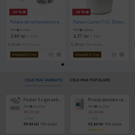
-26 %
-26 %
Pahare de carton pentru espresso, 4 Oz, 50 buc/set
Pahare Carton 7 Oz, 50 buc/set
PRP
4,70 lei
PRP
5,88 lei
3,48 lei
4,37 lei
+ TVA
+ TVA
4,21 lei
TVA inclus
5,29 lei
TVA inclus
Adaugă în Coş
Adaugă în Coş
CELE MAI VANDUTE
CELE MAI POPULARE
Pachet 5 x gel antibacterian 50ml si 3 x Servetele antibacteriene 48 buc Hygienium
Prosop derulare centrala 1 pliu, 300 m Tork
PRP
66,43 lei
PRP
34,65 lei
49,21 lei
26,94 lei
+ TVA
+ TVA
59,54 lei
TVA inclus
32,60 lei
TVA inclus