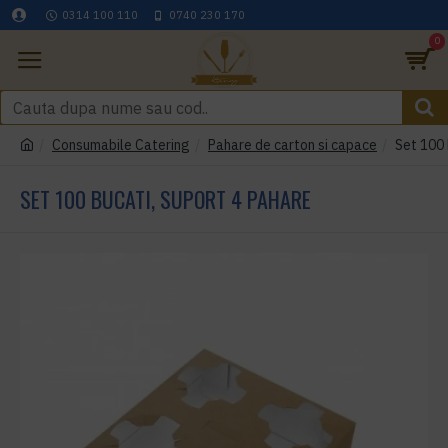
0314 100 110
0740 230 170
0
Consumabile Catering
Pahare de carton si capace
Set 100 
SET 100 BUCATI, SUPORT 4 PAHARE