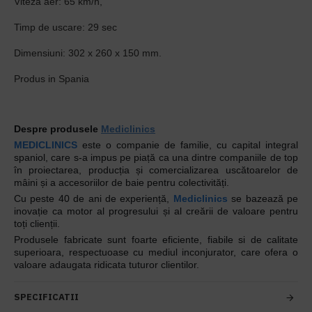
Viteza aer: 65 km/h,
Timp de uscare: 29 sec
Dimensiuni: 302 x 260 x 150 mm.
Produs in Spania
Despre produsele
Mediclinics
MEDICLINICS
este o companie de familie, cu capital integral
spaniol, care s-a impus pe piață ca una dintre companiile de top
în proiectarea, producția și comercializarea uscătoarelor de
mâini și a accesoriilor de baie pentru colectivități.
Cu peste 40 de ani de experiență,
Mediclinics
se bazează pe
inovație ca motor al progresului și al creării de valoare pentru
toți clienții.
Produsele fabricate sunt foarte eficiente, fiabile si de calitate
superioara, respectuoase cu mediul inconjurator, care ofera o
valoare adaugata ridicata tuturor clientilor.
SPECIFICATII