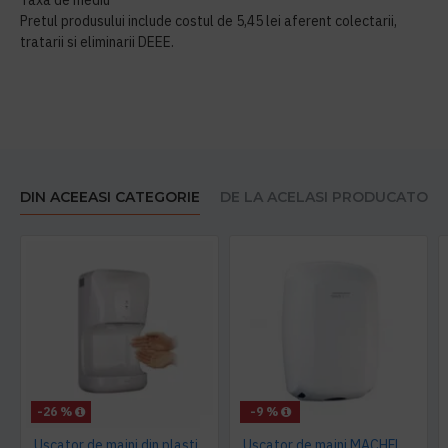
Taxa de mediu
Pretul produsului include costul de 5,45 lei aferent colectarii,
tratarii si eliminarii DEEE.
DIN ACEEASI CATEGORIE
DE LA ACELASI PRODUCATOR
-26 %
-9 %
Uscator de maini din plastic 1400 W AQAS
Uscator de maini MACHFLOW, gama Eco, actionare cu senzor, Mediclinics