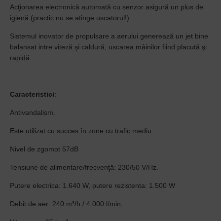
Acţionarea electronică automată cu senzor asigură un plus de
igienă (practic nu se atinge uscatorul!).
Sistemul inovator de propulsare a aerului generează un jet bine
balansat intre viteză şi caldură, uscarea mâinilor fiind placută şi
rapidă.
Caracteristici
:
Antivandalism.
Este utilizat cu succes în zone cu trafic mediu.
Nivel de zgomot 57dB
Tensiune de alimentare/frecvenţă: 230/50 V/Hz.
Putere electrica: 1.640 W, putere rezistenta: 1.500 W
Debit de aer: 240 m³/h / 4.000 l/min,