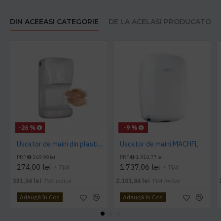
DIN ACEEASI CATEGORIE
DE LA ACELASI PRODUCATOR
-26 %
-9 %
Uscator de maini din plastic 1400 W AQAS
Uscator de maini MACHFLOW, gama Eco, actionare cu senzor, Mediclinics
PRP
369,90 lei
PRP
1.910,77 lei
274,00 lei
1.737,06 lei
+ TVA
+ TVA
331,54 lei
TVA inclus
2.101,84 lei
TVA inclus
Adaugă în Coş
Adaugă în Coş