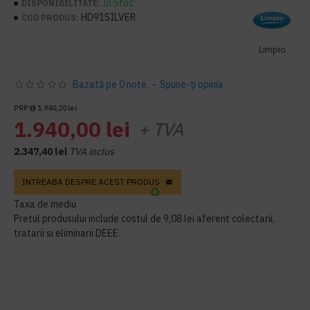
În Stoc
DISPONIBILITATE:
HD91SILVER
COD PRODUS:
Limpio
Bazată pe 0 note.
-
Spune-ţi opinia
PRP
1.940,20 lei
1.940,00 lei
+ TVA
2.347,40 lei
TVA inclus
INTREABA DESPRE ACEST PRODUS
Taxa de mediu
Pretul produsului include costul de 9,08 lei aferent colectarii,
tratarii si eliminarii DEEE.