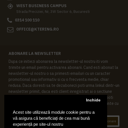
WEST BUSINESS CAMPUS
Strada Preciziei, Nr, 3W Sector 6, Bucuresti
0314 100 110
OFFICE@KTERING.RO
ABONARE LA NEWSLETTER
Dupa ce initiezi abonarea la newsletter-ul nostru iti vom
trimite un email pentru activarea abonarii. Cand esti abonat la
newsletter-ul nostru o sa primesti emailuri cu un caracter
promotional sau informativ si cu o frecventa medie, chiar
redusa. Daca doresti sa te dezabonezi poti urma linkul dintr-un
newsletter primit, daca esti client inregistrat ai o sectiune
speciala in contul tau in acest scop, si de asemenea ne poti
Inchide
contacta oricand pe email pentru orice intrebari sau cerinte cu
privire la datele tale personale.
Acest site utilizează module cookie pentru a
vă asigura că beneficiați de cea mai bună
Abonare
experiență pe site-ul nostru