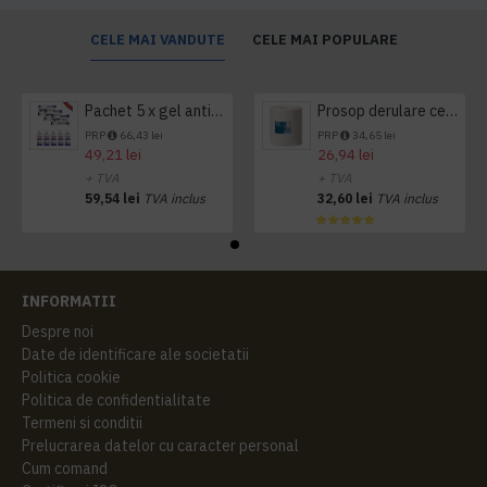
CELE MAI VANDUTE
CELE MAI POPULARE
Pachet 5 x gel antibacterian 50ml si 3 x Servetele antibacteriene 48 buc Hygienium
Prosop derulare centrala 1 pliu, 300 m Tork
PRP
66,43 lei
PRP
34,65 lei
49,21 lei
26,94 lei
+ TVA
+ TVA
59,54 lei
TVA inclus
32,60 lei
TVA inclus
INFORMATII
Despre noi
Date de identificare ale societatii
Politica cookie
Politica de confidentialitate
Termeni si conditii
Prelucrarea datelor cu caracter personal
Cum comand