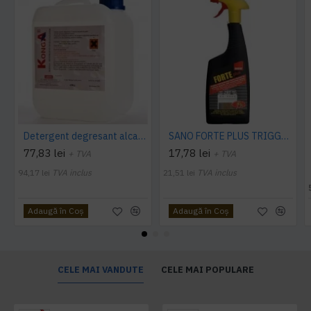
Detergent degresant alcalin Cuptor si Plita, 5 L, Konga
SANO FORTE PLUS TRIGGER, 750ml, detergent arsuri, grasimi
77,83 lei
17,78 lei
+ TVA
+ TVA
94,17 lei
TVA inclus
21,51 lei
TVA inclus
Adaugă în Coş
Adaugă în Coş
CELE MAI VANDUTE
CELE MAI POPULARE