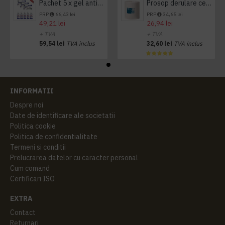
Pachet 5 x gel antibacterian 50ml si 3 x Servetele antibacteriene 48 buc Hygienium
Prosop derulare centrala 1 pliu, 300 m Tork
PRP
66,43 lei
PRP
34,65 lei
49,21 lei
26,94 lei
+ TVA
+ TVA
59,54 lei
TVA inclus
32,60 lei
TVA inclus
INFORMATII
Despre noi
Date de identificare ale societatii
Politica cookie
Politica de confidentialitate
Termeni si conditii
Prelucrarea datelor cu caracter personal
Cum comand
Certificari ISO
EXTRA
Contact
Returnari