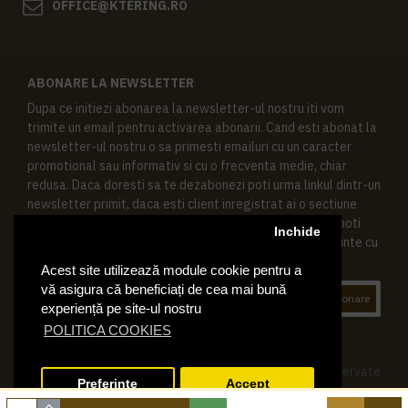
OFFICE@KTERING.RO
ABONARE LA NEWSLETTER
Dupa ce initiezi abonarea la newsletter-ul nostru iti vom
trimite un email pentru activarea abonarii. Cand esti abonat la
newsletter-ul nostru o sa primesti emailuri cu un caracter
promotional sau informativ si cu o frecventa medie, chiar
redusa. Daca doresti sa te dezabonezi poti urma linkul dintr-un
newsletter primit, daca esti client inregistrat ai o sectiune
speciala in contul tau in acest scop, si de asemenea ne poti
Inchide
contacta oricand pe email pentru orice intrebari sau cerinte cu
privire la datele tale personale.
Acest site utilizează module cookie pentru a
vă asigura că beneficiați de cea mai bună
Abonare
experiență pe site-ul nostru
POLITICA COOKIES
© 2019 Ktering.ro , Toate drepturile rezervate
Preferinte
Accept